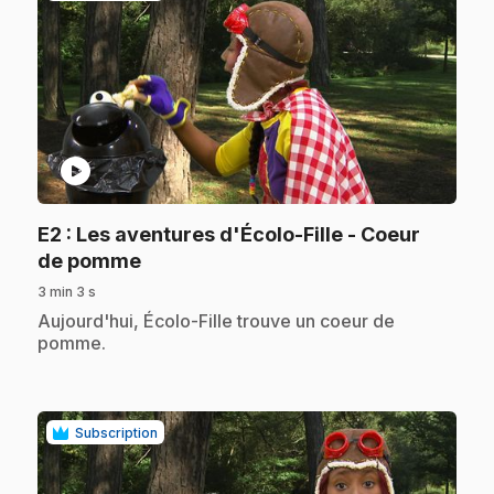
play_circle
E2
: Les aventures d'Écolo-Fille - Coeur
.
de pomme
3 min 3 s
.
Aujourd'hui, Écolo-Fille trouve un coeur de
pomme.
Subscription