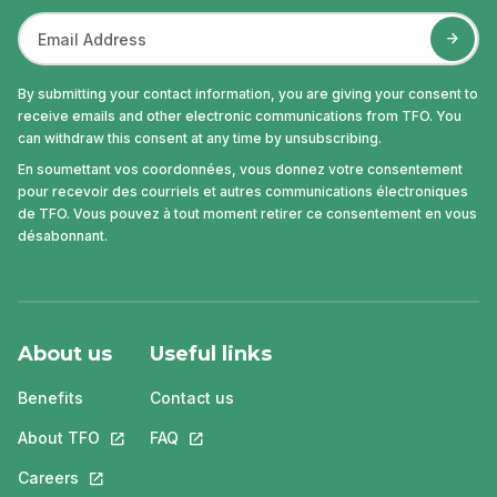
By submitting your contact information, you are giving your consent to
receive emails and other electronic communications from TFO. You
can withdraw this consent at any time by unsubscribing.
En soumettant vos coordonnées, vous donnez votre consentement
pour recevoir des courriels et autres communications électroniques
de TFO. Vous pouvez à tout moment retirer ce consentement en vous
désabonnant.
About us
Useful links
Benefits
Contact us
About TFO
This link will open in a new tab.
FAQ
This link will open in a new tab.
Careers
This link will open in a new tab.