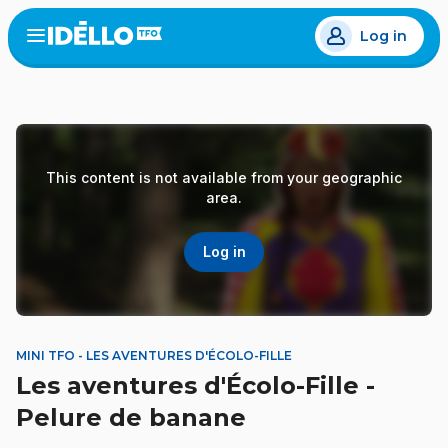
Skip
Log in
to
Open
the
main
menu
content
This content is not available from your geographic
area.
Log in
MINI TFO - LES AVENTURES D'ÉCOLO-FILLE
Les aventures d'Écolo-Fille -
Pelure de banane