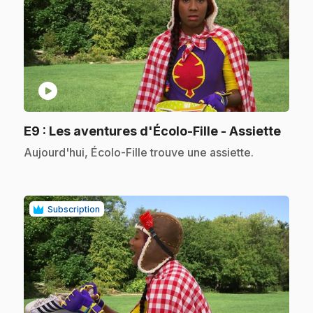
play_circle
.
E9
: Les aventures d'Écolo-Fille - Assiette
.
Aujourd'hui, Écolo-Fille trouve une assiette.
Subscription