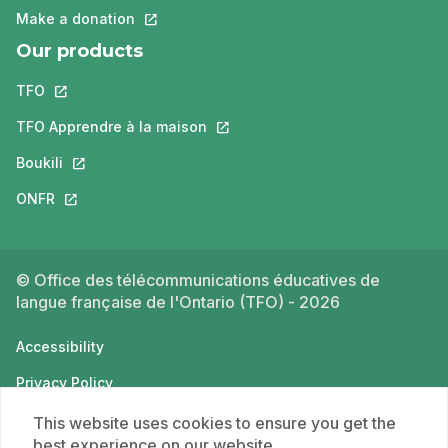
Make a donation
This link will open in a new tab.
Our products
TFO
This link will open in a new tab.
TFO Apprendre à la maison
This link will open in a new tab.
Boukili
This link will open in a new tab.
ONFR
This link will open in a new tab.
© Office des télécommunications éducatives de
langue française de l'Ontario (TFO) - 2026
Accessibility
Privacy Policy
Terms of use
This website uses cookies to ensure you get the
best experience on our website.