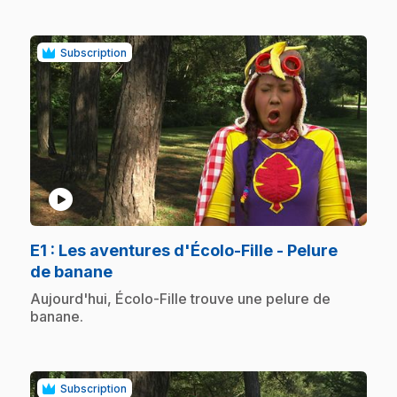
Subscription
play_circle
E1
: Les aventures d'Écolo-Fille - Pelure
.
de banane
.
Aujourd'hui, Écolo-Fille trouve une pelure de
banane.
Subscription