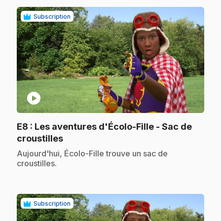
Subscription
play_circle
E8
: Les aventures d'Écolo-Fille - Sac de
.
croustilles
.
Aujourd'hui, Écolo-Fille trouve un sac de
croustilles.
Subscription