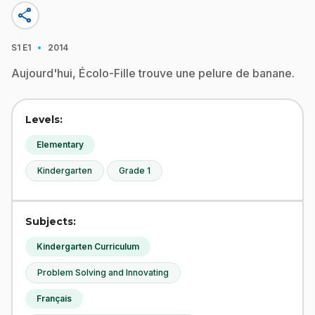
share
·
S1
E1
2014
Aujourd'hui, Écolo-Fille trouve une pelure de banane.
Levels:
Elementary
Kindergarten
Grade 1
Subjects:
Kindergarten Curriculum
Problem Solving and Innovating
Français