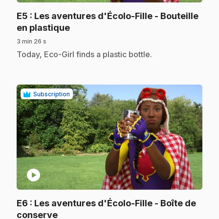
E5
: Les aventures d'Écolo-Fille - Bouteille
.
en plastique
3 min 26 s
.
Today, Eco-Girl finds a plastic bottle.
Subscription
play_circle
E6
: Les aventures d'Écolo-Fille - Boîte de
.
conserve