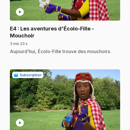
play_circle
E4
: Les aventures d'Écolo-Fille -
.
Mouchoir
3 min 23 s
.
Aujourd'hui, Écolo-Fille trouve des mouchoirs.
Subscription
play_circle