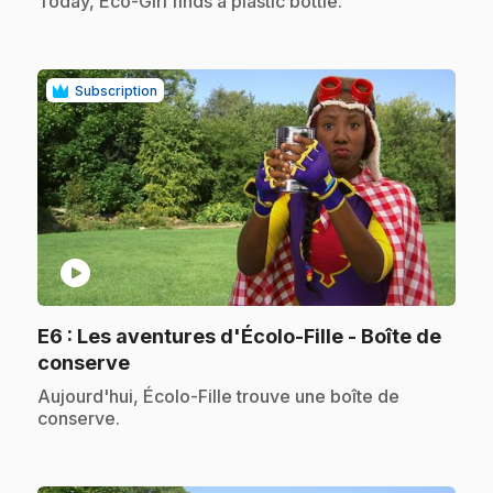
.
Today, Eco-Girl finds a plastic bottle.
Subscription
play_circle
E6
: Les aventures d'Écolo-Fille - Boîte de
.
conserve
.
Aujourd'hui, Écolo-Fille trouve une boîte de
conserve.