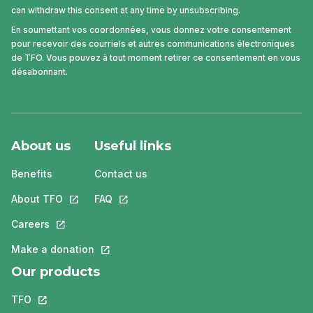
can withdraw this consent at any time by unsubscribing.
En soumettant vos coordonnées, vous donnez votre consentement
pour recevoir des courriels et autres communications électroniques
de TFO. Vous pouvez à tout moment retirer ce consentement en vous
désabonnant.
About us
Useful links
Benefits
Contact us
About TFO
This link will open in a new tab.
FAQ
This link will open in a new tab.
Careers
This link will open in a new tab.
Make a donation
This link will open in a new tab.
Our products
TFO
This link will open in a new tab.