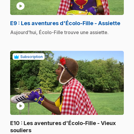
play_circle
.
E9
: Les aventures d'Écolo-Fille - Assiette
.
Aujourd'hui, Écolo-Fille trouve une assiette.
Subscription
play_circle
E10
: Les aventures d'Écolo-Fille - Vieux
.
souliers