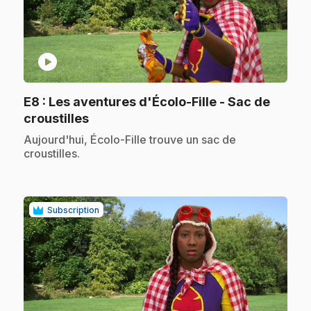
play_circle
E8
: Les aventures d'Écolo-Fille - Sac de
.
croustilles
.
Aujourd'hui, Écolo-Fille trouve un sac de
croustilles.
Subscription