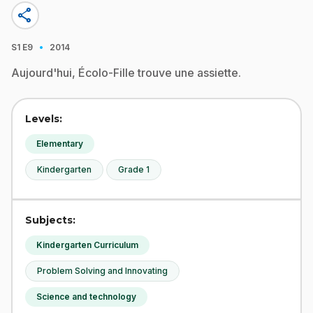
share
·
S1
E9
2014
Aujourd'hui, Écolo-Fille trouve une assiette.
Levels:
Elementary
Kindergarten
Grade 1
Subjects:
Kindergarten Curriculum
Problem Solving and Innovating
Science and technology