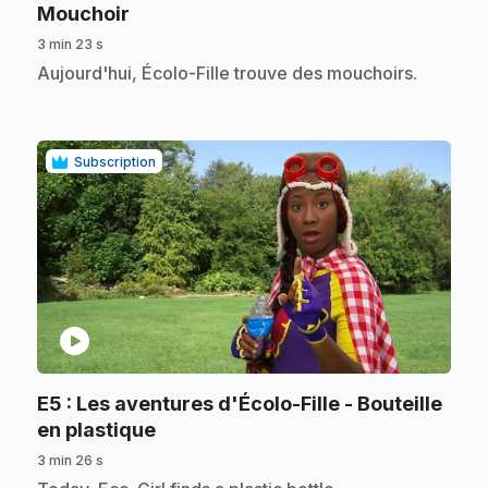
.
Mouchoir
3 min 23 s
.
Aujourd'hui, Écolo-Fille trouve des mouchoirs.
Subscription
play_circle
E5
: Les aventures d'Écolo-Fille - Bouteille
.
en plastique
3 min 26 s