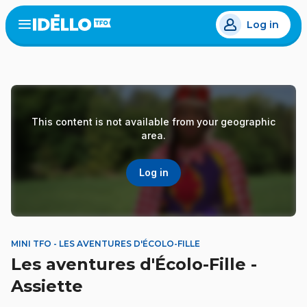
Skip
Log in
to
Open
the
main
menu
content
This content is not available from your geographic
area.
Log in
MINI TFO - LES AVENTURES D'ÉCOLO-FILLE
Les aventures d'Écolo-Fille -
Assiette