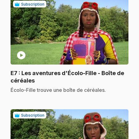
Subscription
play_circle
E7
: Les aventures d'Écolo-Fille - Boîte de
.
céréales
.
Écolo-Fille trouve une boîte de céréales.
Subscription