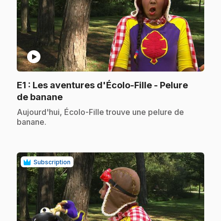
play_circle
E1
: Les aventures d'Écolo-Fille - Pelure
.
de banane
.
Aujourd'hui, Écolo-Fille trouve une pelure de
banane.
Subscription