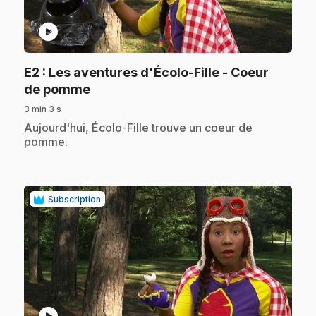
play_circle
E2
: Les aventures d'Écolo-Fille - Coeur
.
de pomme
3 min 3 s
.
Aujourd'hui, Écolo-Fille trouve un coeur de
pomme.
Subscription
play_circle