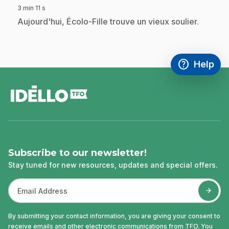
3 min 11 s
.
Aujourd'hui, Écolo-Fille trouve un vieux soulier.
help
Help
Access FAQ
,This link w
footer
Subscribe to our newsletter!
Stay tuned for new resources, updates and special offers.
By submitting your contact information, you are giving your consent to
receive emails and other electronic communications from TFO. You