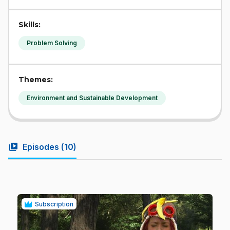
Skills:
Problem Solving
Themes:
Environment and Sustainable Development
video_library
Episodes (
10
)
Subscription