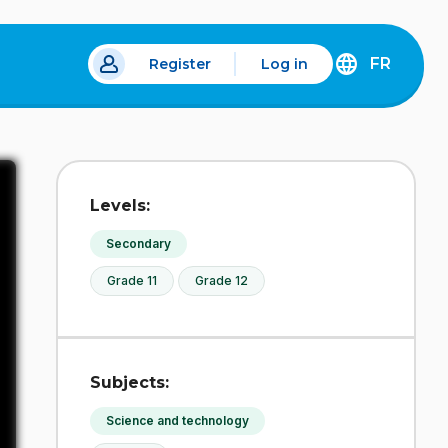
FR
Register
Log in
 a new tab.
DÉCOUVREZ
LA
VERSION
EN
FRANÇAIS
DU
Levels:
SITE
IDÉLLO.
Secondary
Grade 11
Grade 12
Subjects:
Science and technology