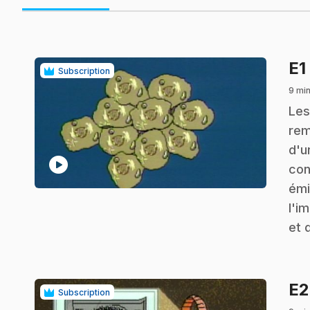
E1
Subscription
9 min
.
Les
rem
d'u
play_circle
con
émi
l'i
et 
E
Subscription