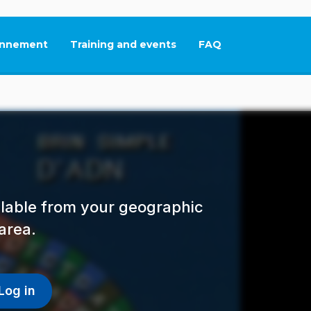
nnement
Training and events
FAQ
This link will open in
ailable from your geographic
area.
Log in