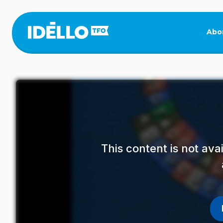
Skip
to
main
Abo
content
This content is not av