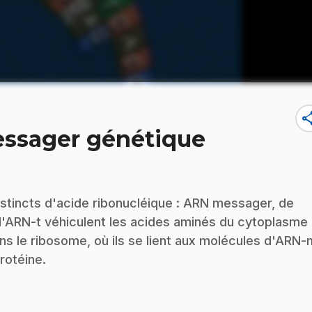
sha
messager génétique
distincts d'acide ribonucléique : ARN messager, de
d'ARN-t véhiculent les acides aminés du cytoplasme
ans le ribosome, où ils se lient aux molécules d'ARN-
rotéine.