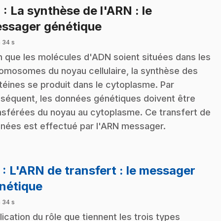
4
: La synthèse de l'ARN : le
.
ssager génétique
 34 s
n que les molécules d'ADN soient situées dans les
omosomes du noyau cellulaire, la synthèse des
téines se produit dans le cytoplasme. Par
séquent, les données génétiques doivent être
nsférées du noyau au cytoplasme. Ce transfert de
nées est effectué par l'ARN messager.
5
: L'ARN de transfert : le messager
.
nétique
 34 s
lication du rôle que tiennent les trois types