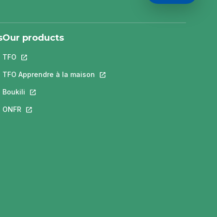
s
Our products
TFO
This link will open in a new tab.
 a new tab.
ill open in a new tab.
TFO Apprendre à la maison
This link will open in a new tab.
new tab.
Boukili
This link will open in a new tab.
open in a new tab.
ONFR
This link will open in a new tab.