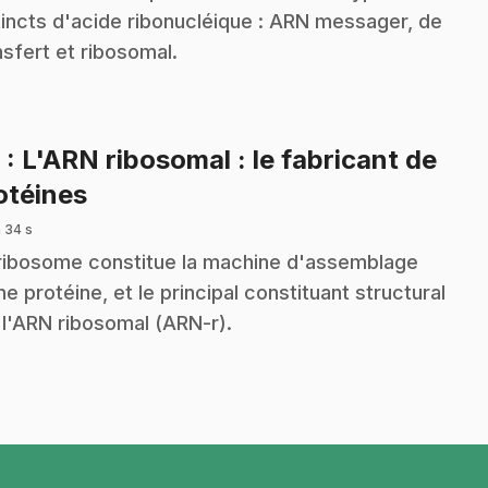
tincts d'acide ribonucléique : ARN messager, de
nsfert et ribosomal.
6
: L'ARN ribosomal : le fabricant de
.
otéines
 34 s
ribosome constitue la machine d'assemblage
ne protéine, et le principal constituant structural
 l'ARN ribosomal (ARN-r).