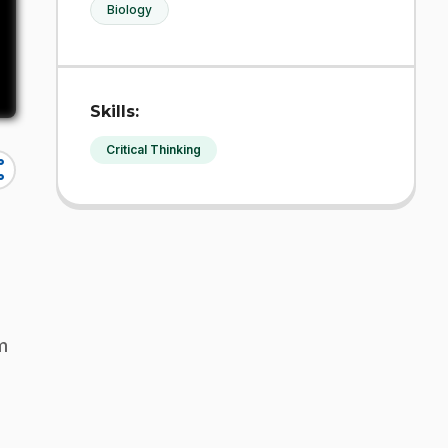
Biology
Skills:
Critical Thinking
re
m