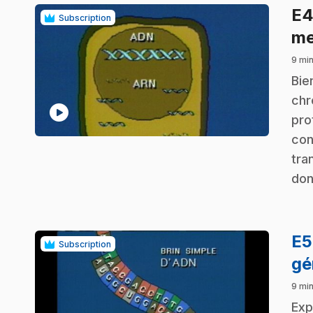
E
Subscription
me
9 min
.
Bie
chr
play_circle
pro
con
tra
don
E
Subscription
gé
9 min
.
Exp