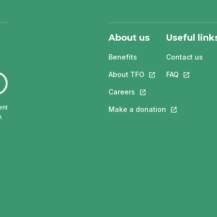
About us
Useful link
Benefits
Contact us
About TFO
This link will open in
FAQ
This link w
Careers
This link will open in a 
ent
Make a donation
This link will 
.