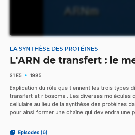
LA SYNTHÈSE DES PROTÉINES
L'ARN de transfert : le 
·
S1
E5
1985
Explication du rôle que tiennent les trois types 
transfert et ribosomal. Les diverses molécules 
cellulaire au lieu de la synthèse des protéines d
pour ainsi former une chaîne qui deviendra une p
video_library
Episodes (
6
)