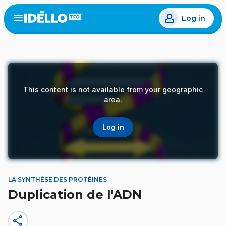
Skip
Log in
to
Open
the
main
menu
content
This content is not available from your geographic
area.
Log in
LA SYNTHÈSE DES PROTÉINES
Duplication de l'ADN
share