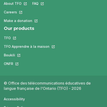
About TFO
This link will open in a new tab.
FAQ
This link will open in a new tab.
Careers
This link will open in a new tab.
Make a donation
This link will open in a new tab.
Our products
TFO
This link will open in a new tab.
TFO Apprendre à la maison
This link will open in a new tab.
Boukili
This link will open in a new tab.
ONFR
This link will open in a new tab.
© Office des télécommunications éducatives de
langue française de l'Ontario (TFO) - 2026
Accessibility