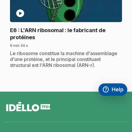
play_circle
E6
: L'ARN ribosomal : le fabricant de
.
protéines
9 min 34 s
.
Le ribosome constitue la machine d'assemblage
d'une protéine, et le principal constituant
structural est l'ARN ribosomal (ARN-r).
help
Help
Access FAQ
,This link w
footer