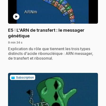
play_circle
E5
: L'ARN de transfert : le messager
.
génétique
9 min 34 s
.
Explication du rôle que tiennent les trois types
distincts d'acide ribonucléique : ARN messager,
de transfert et ribosomal.
Subscription