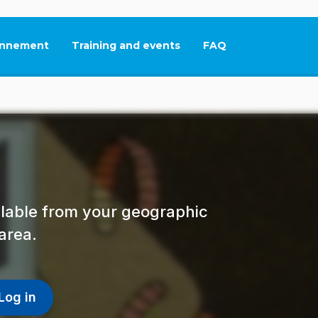
nnement
Training and events
FAQ
This link will open in
ailable from your geographic
area.
Log in