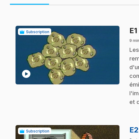
E1
Subscription
9 min
.
Les
rem
d'u
play_circle
con
émi
l'i
et 
E
Subscription