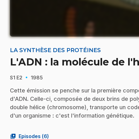
LA SYNTHÈSE DES PROTÉINES
L'ADN : la molécule de l'
·
S1
E2
1985
Cette émission se penche sur la première compo
d'ADN. Celle-ci, composée de deux brins de pol
double hélice (chromosome), transporte un code 
d'un organisme : c'est l'information génétique.
video_library
Episodes (
6
)