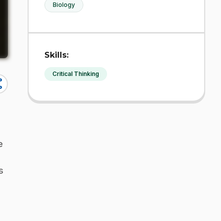
Biology
Skills:
Critical Thinking
re
e
s