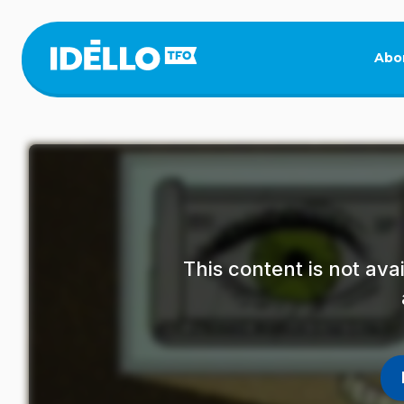
Skip
to
main
Abo
content
This content is not av