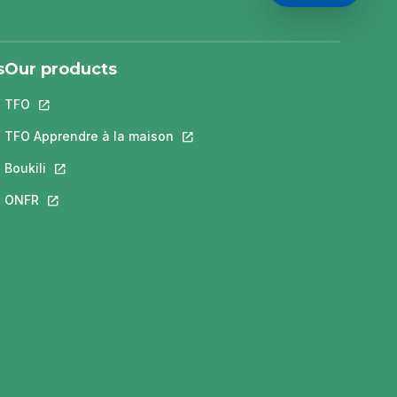
s
Our products
TFO
This link will open in a new tab.
 a new tab.
ill open in a new tab.
TFO Apprendre à la maison
This link will open in a new tab.
new tab.
Boukili
This link will open in a new tab.
open in a new tab.
ONFR
This link will open in a new tab.