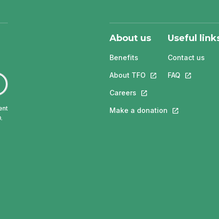
About us
Useful link
Benefits
Contact us
About TFO
This link will open in
FAQ
This link w
Careers
This link will open in a 
ent
Make a donation
This link will 
.