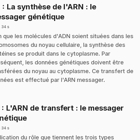
4
: La synthèse de l'ARN : le
.
ssager génétique
 34 s
n que les molécules d'ADN soient situées dans les
omosomes du noyau cellulaire, la synthèse des
téines se produit dans le cytoplasme. Par
séquent, les données génétiques doivent être
nsférées du noyau au cytoplasme. Ce transfert de
nées est effectué par l'ARN messager.
5
: L'ARN de transfert : le messager
.
nétique
 34 s
lication du rôle que tiennent les trois types