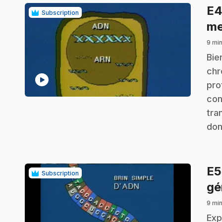
E
Subscription
me
9 min
.
Bie
chr
play_circle
pro
con
tra
don
E
Subscription
gé
9 min
.
Exp