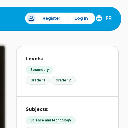
FR
Register
Log in
 a new tab.
DÉCOUVREZ
LA
VERSION
EN
FRANÇAIS
DU
Levels:
SITE
IDÉLLO.
Secondary
Grade 11
Grade 12
Subjects:
Science and technology