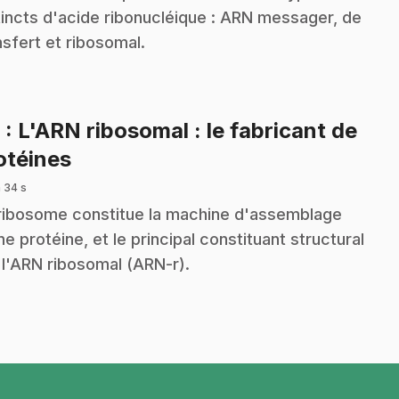
tincts d'acide ribonucléique : ARN messager, de
nsfert et ribosomal.
6
: L'ARN ribosomal : le fabricant de
.
otéines
 34 s
ribosome constitue la machine d'assemblage
ne protéine, et le principal constituant structural
 l'ARN ribosomal (ARN-r).