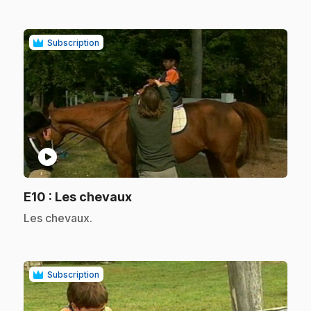
Subscription
play_circle
.
E10
: Les chevaux
.
Les chevaux.
Subscription