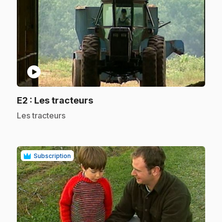
play_circle
.
E2
: Les tracteurs
.
Les tracteurs
Subscription