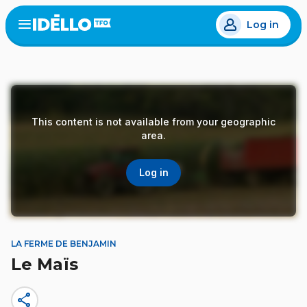
Skip
Log in
to
Open
the
main
menu
content
This content is not available from your geographic
area.
Log in
LA FERME DE BENJAMIN
Le Maïs
share