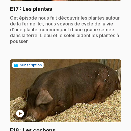
.
E17
: Les plantes
.
Cet épisode nous fait découvrir les plantes autour
de la ferme. Ici, nous voyons de cycle de la vie
d'une plante, commençant d'une graine semée
dans la terre. L'eau et le soleil aident les plantes à
pousser.
Subscription
play_circle
.
E18
: Les cochons