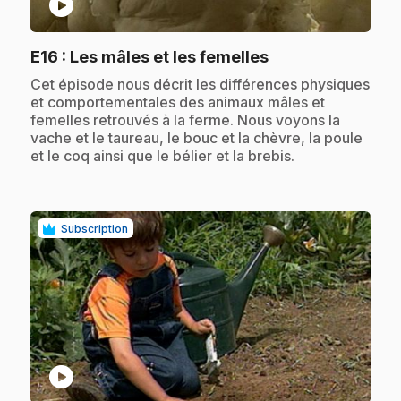
play_circle
.
E16
: Les mâles et les femelles
.
Cet épisode nous décrit les différences physiques
et comportementales des animaux mâles et
femelles retrouvés à la ferme. Nous voyons la
vache et le taureau, le bouc et la chèvre, la poule
et le coq ainsi que le bélier et la brebis.
Subscription
play_circle