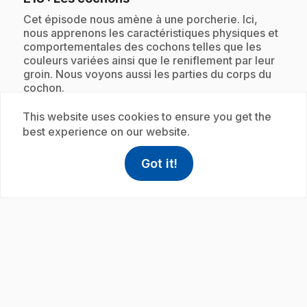
.
Cet épisode nous amène à une porcherie. Ici,
nous apprenons les caractéristiques physiques et
comportementales des cochons telles que les
couleurs variées ainsi que le reniflement par leur
groin. Nous voyons aussi les parties du corps du
cochon.
This website uses cookies to ensure you get the
best experience on our website.
Subscription
Got it!
help
Help
Access FAQ
,This link w
play_circle
.
E19
: Les animaux