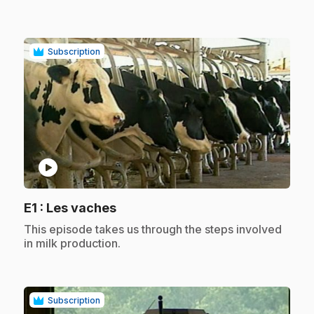
Subscription
play_circle
.
E1
: Les vaches
.
This episode takes us through the steps involved
in milk production.
Subscription