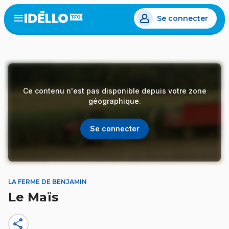
Aller
Se connecter
au
Open
the
contenu
menu
principal
Ce contenu n'est pas disponible depuis votre zone
géographique.
Se connecter
LA FERME DE BENJAMIN
Le Maïs
share