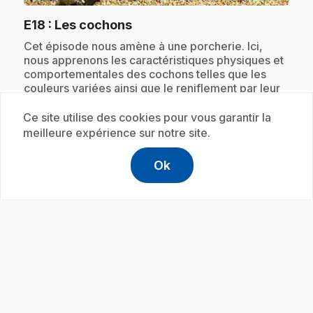
.
E18
: Les cochons
.
Cet épisode nous amène à une porcherie. Ici,
nous apprenons les caractéristiques physiques et
comportementales des cochons telles que les
couleurs variées ainsi que le reniflement par leur
groin. Nous voyons aussi les parties du corps du
cochon.
Ce site utilise des cookies pour vous garantir la
meilleure expérience sur notre site.
Ok
help
Aide
Abonnement
Accéder à l
,Ce lien s'
play_circle