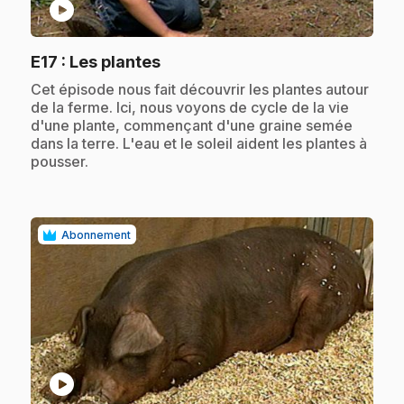
play_circle
.
E17
: Les plantes
.
Cet épisode nous fait découvrir les plantes autour
de la ferme. Ici, nous voyons de cycle de la vie
d'une plante, commençant d'une graine semée
dans la terre. L'eau et le soleil aident les plantes à
pousser.
Abonnement
play_circle