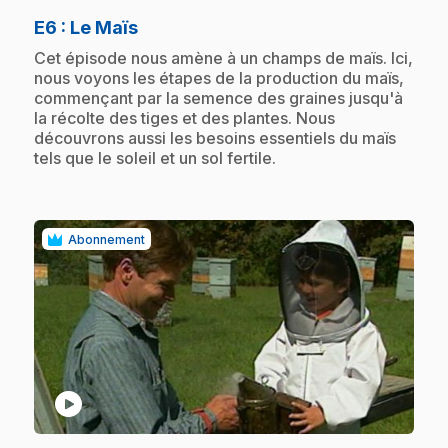
.
E6
: Le Maïs
.
Cet épisode nous amène à un champs de maïs. Ici,
nous voyons les étapes de la production du maïs,
commençant par la semence des graines jusqu'à
la récolte des tiges et des plantes. Nous
découvrons aussi les besoins essentiels du maïs
tels que le soleil et un sol fertile.
Abonnement
play_circle