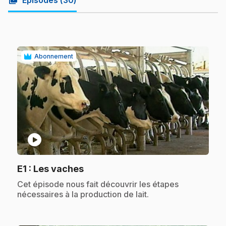
video_library
Épisodes (
30
)
Abonnement
play_circle
.
E1
: Les vaches
.
Cet épisode nous fait découvrir les étapes
nécessaires à la production de lait.