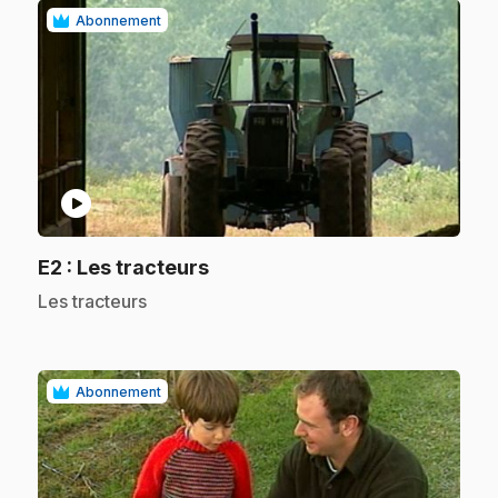
Abonnement
play_circle
.
E2
: Les tracteurs
.
Les tracteurs
Abonnement