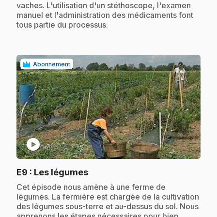
vaches. L'utilisation d'un stéthoscope, l'examen
manuel et l'administration des médicaments font
tous partie du processus.
Abonnement
play_circle
.
E9
: Les légumes
.
Cet épisode nous amène à une ferme de
légumes. La fermière est chargée de la cultivation
des légumes sous-terre et au-dessus du sol. Nous
apprenons les étapes nécessaires pour bien