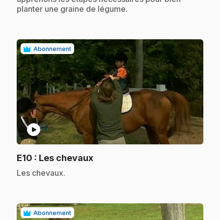
planter une graine de légume.
Abonnement
play_circle
.
E10
: Les chevaux
.
Les chevaux.
Abonnement