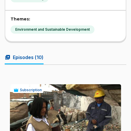
Themes:
Environment and Sustainable Development
video_library
Episodes (
10
)
Subscription