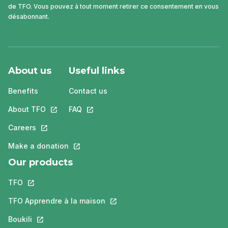
de TFO. Vous pouvez à tout moment retirer ce consentement en vous
désabonnant.
About us
Useful links
Benefits
Contact us
About TFO
This link will open in a new tab.
FAQ
This link will open in a new tab.
Careers
This link will open in a new tab.
Make a donation
This link will open in a new tab.
Our products
TFO
This link will open in a new tab.
TFO Apprendre à la maison
This link will open in a new tab.
Boukili
This link will open in a new tab.