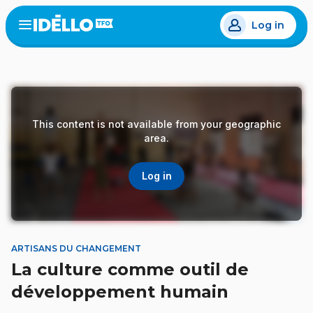
Skip
Log in
to
Open
the
main
menu
content
This content is not available from your geographic
area.
Log in
ARTISANS DU CHANGEMENT
La culture comme outil de
développement humain