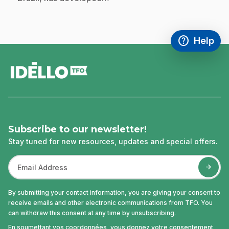
help
Help
Access FAQ
,This link w
footer
Subscribe to our newsletter!
Stay tuned for new resources, updates and special offers.
By submitting your contact information, you are giving your consent to
receive emails and other electronic communications from TFO. You
can withdraw this consent at any time by unsubscribing.
En soumettant vos coordonnées, vous donnez votre consentement