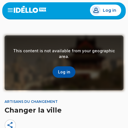
Skip
Log in
to
Open
the
main
menu
content
This content is not available from your geographic
area.
Log in
ARTISANS DU CHANGEMENT
Changer la ville
share