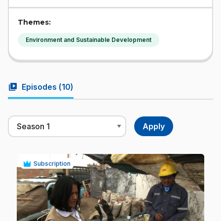
Themes:
Environment and Sustainable Development
video_library
Episodes (
10
)
Subscription