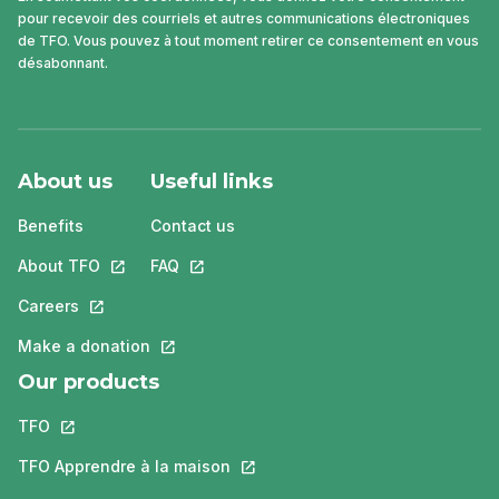
pour recevoir des courriels et autres communications électroniques
de TFO. Vous pouvez à tout moment retirer ce consentement en vous
désabonnant.
About us
Useful links
Benefits
Contact us
About TFO
This link will open in a new tab.
FAQ
This link will open in a new tab.
Careers
This link will open in a new tab.
Make a donation
This link will open in a new tab.
Our products
TFO
This link will open in a new tab.
TFO Apprendre à la maison
This link will open in a new tab.