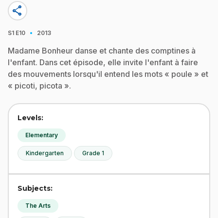
share
·
S1
E10
2013
Madame Bonheur danse et chante des comptines à
l'enfant. Dans cet épisode, elle invite l'enfant à faire
des mouvements lorsqu'il entend les mots « poule » et
« picoti, picota ».
Levels:
Elementary
Kindergarten
Grade 1
Subjects:
The Arts