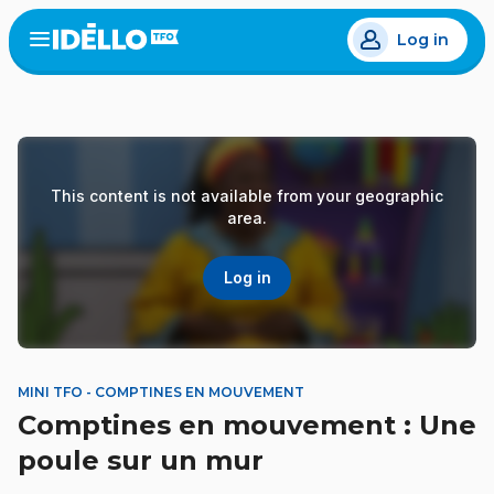
Skip
Log in
to
Open
the
main
menu
content
This content is not available from your geographic
area.
Log in
MINI TFO - COMPTINES EN MOUVEMENT
Comptines en mouvement : Une
poule sur un mur