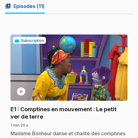
video_library
Episodes (
11
)
Subscription
play_circle
E1
: Comptines en mouvement : Le petit
.
ver de terre
1 min 20 s
.
Madame Bonheur danse et chante des comptines