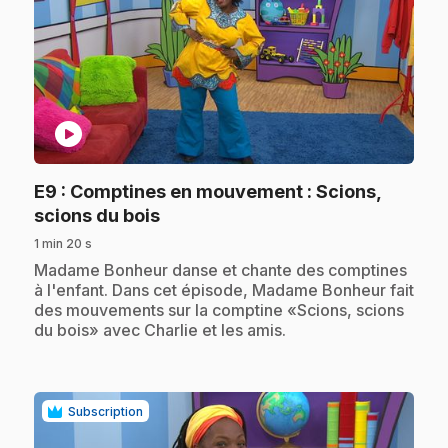
play_circle
E9
: Comptines en mouvement : Scions,
.
scions du bois
1 min 20 s
.
Madame Bonheur danse et chante des comptines
à l'enfant. Dans cet épisode, Madame Bonheur fait
des mouvements sur la comptine «Scions, scions
du bois» avec Charlie et les amis.
Subscription