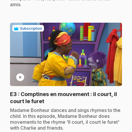
amis.
Subscription
play_circle
E3
: Comptines en mouvement : il court, il
.
court le furet
.
Madame Bonheur dances and sings rhymes to the
child. In this episode, Madame Bonheur does
movements to the rhyme 'Il court, il court le furet'
with Charlie and friends.