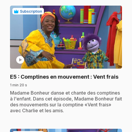
Subscription
play_circle
.
E5
: Comptines en mouvement : Vent frais
1 min 20 s
.
Madame Bonheur danse et chante des comptines
à l'enfant. Dans cet épisode, Madame Bonheur fait
des mouvements sur la comptine «Vent frais»
avec Charlie et les amis.