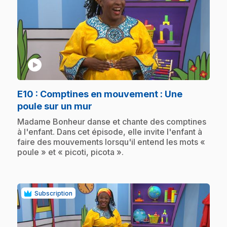
play_circle
E10
: Comptines en mouvement : Une
.
poule sur un mur
.
Madame Bonheur danse et chante des comptines
à l'enfant. Dans cet épisode, elle invite l'enfant à
faire des mouvements lorsqu'il entend les mots «
poule » et « picoti, picota ».
Subscription