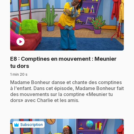
play_circle
E8
: Comptines en mouvement : Meunier
.
tu dors
1 min 20 s
.
Madame Bonheur danse et chante des comptines
à l'enfant. Dans cet épisode, Madame Bonheur fait
des mouvements sur la comptine «Meunier tu
dors» avec Charlie et les amis.
Subscription