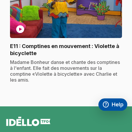
play_circle
E11
: Comptines en mouvement : Violette à
.
bicyclette
.
Madame Bonheur danse et chante des comptines
à l'enfant. Elle fait des mouvements sur la
comptine «Violette à bicyclette» avec Charlie et
les amis.
help
Help
Access FAQ
,This link w
footer