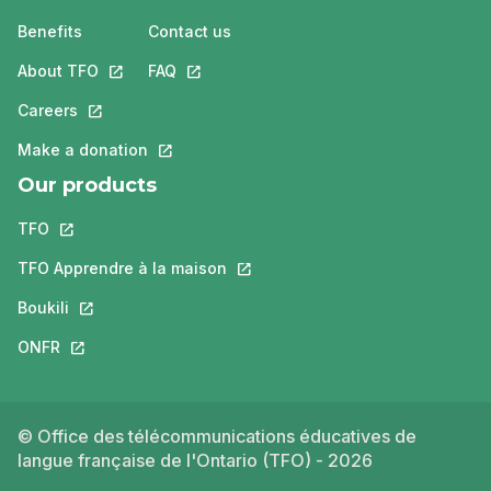
Benefits
Contact us
About TFO
This link will open in a new tab.
FAQ
This link will open in a new tab.
Careers
This link will open in a new tab.
Make a donation
This link will open in a new tab.
Our products
TFO
This link will open in a new tab.
TFO Apprendre à la maison
This link will open in a new tab.
Boukili
This link will open in a new tab.
ONFR
This link will open in a new tab.
© Office des télécommunications éducatives de
langue française de l'Ontario (TFO) - 2026