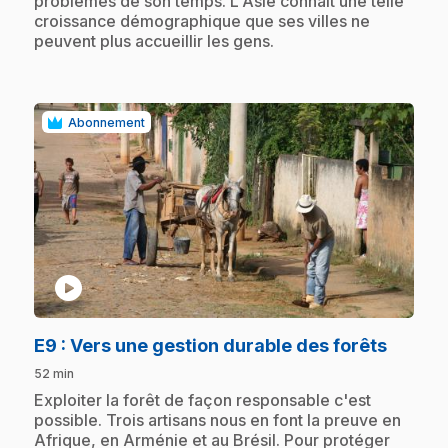
problèmes de son temps. L'Asie connaît une telle
croissance démographique que ses villes ne
peuvent plus accueillir les gens.
Abonnement
play_circle
.
E9
: Vers une gestion durable des forêts
52 min
.
Exploiter la forêt de façon responsable c'est
possible. Trois artisans nous en font la preuve en
Afrique, en Arménie et au Brésil. Pour protéger