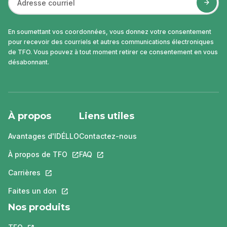
En soumettant vos coordonnées, vous donnez votre consentement
pour recevoir des courriels et autres communications électroniques
de TFO. Vous pouvez à tout moment retirer ce consentement en vous
désabonnant.
À propos
Liens utiles
Avantages d'IDÉLLO
Contactez-nous
À propos de TFO
Ce lien s'ouvrira dans un nouvel onglet.
FAQ
Ce lien s'ouvrira dans un nouvel ongle
Carrières
Ce lien s'ouvrira dans un nouvel onglet.
Faites un don
Ce lien s'ouvrira dans un nouvel onglet.
Nos produits