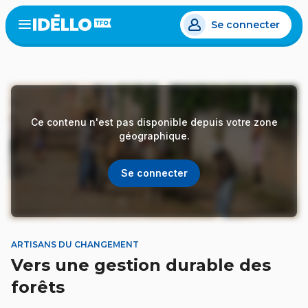
Aller
Se connecter
au
Open
the
contenu
menu
principal
Ce contenu n'est pas disponible depuis votre zone
géographique.
Se connecter
ARTISANS DU CHANGEMENT
Vers une gestion durable des
forêts