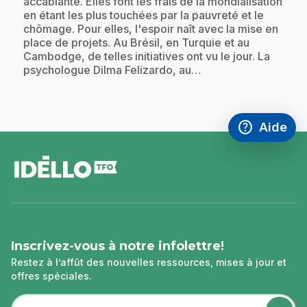
accablante. Elles font les frais de la mondialisation
en étant les plus touchées par la pauvreté et le
chômage. Pour elles, l'espoir naît avec la mise en
place de projets. Au Brésil, en Turquie et au
Cambodge, de telles initiatives ont vu le jour. La
psychologue Dilma Felizardo, au…
help
Aide
Accéder à l
,Ce lien s'
pied
de
page
Inscrivez-vous à notre infolettre!
Restez à l’affût des nouvelles ressources, mises à jour et
offres spéciales.