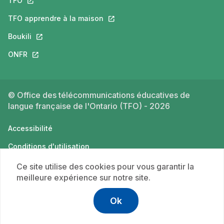
TFO
Ce lien s'ouvrira dans un nouvel onglet.
TFO apprendre à la maison
Ce lien s'ouvrira dans un nouvel o
Boukili
Ce lien s'ouvrira dans un nouvel onglet.
ONFR
Ce lien s'ouvrira dans un nouvel onglet.
© Office des télécommunications éducatives de
langue française de l'Ontario (TFO) - 2026
Accessibilité
Conditions d'utilisation
Politique de confidentialité
Ce site utilise des cookies pour vous garantir la
meilleure expérience sur notre site.
Ok