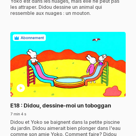
.
Yoko est dans les nuages, mais elle ne peut pas
les attraper. Didou dessine un animal qui
ressemble aux nuages : un mouton.
Abonnement
play_circle
.
E18
: Didou, dessine-moi un toboggan
7 min 4 s
.
Didou et Yoko se baignent dans la petite piscine
du jardin. Didou aimerait bien plonger dans l'eau
comme son amie Yoko. Comment faire? Didou