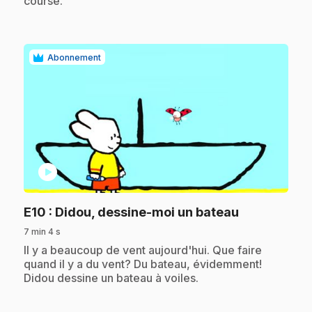
course.
Abonnement
play_circle
.
E10
: Didou, dessine-moi un bateau
7 min 4 s
.
Il y a beaucoup de vent aujourd'hui. Que faire
quand il y a du vent? Du bateau, évidemment!
Didou dessine un bateau à voiles.