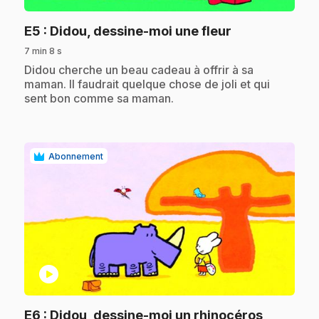
.
E5
: Didou, dessine-moi une fleur
7 min 8 s
.
Didou cherche un beau cadeau à offrir à sa
maman. Il faudrait quelque chose de joli et qui
sent bon comme sa maman.
Abonnement
play_circle
.
E6
: Didou, dessine-moi un rhinocéros