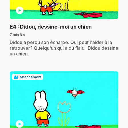
play_circle
.
E4
: Didou, dessine-moi un chien
7 min 8 s
.
Didou a perdu son écharpe. Qui peut l'aider à la
retrouver? Quelqu'un qui a du flair... Didou dessine
un chien.
Abonnement
play_circle