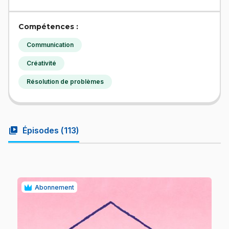
Compétences :
Communication
Créativité
Résolution de problèmes
video_library
Épisodes (
113
)
Abonnement