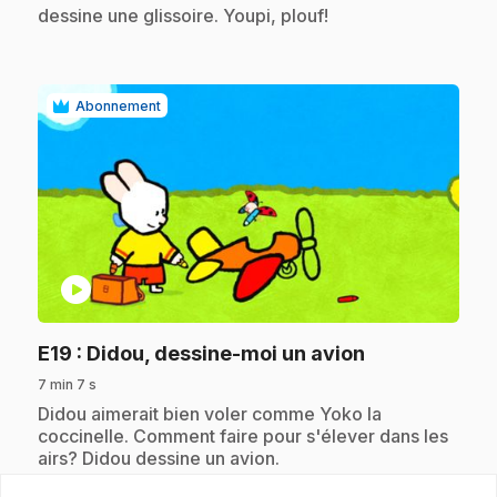
dessine une glissoire. Youpi, plouf!
Abonnement
play_circle
.
E19
: Didou, dessine-moi un avion
7 min 7 s
.
Didou aimerait bien voler comme Yoko la
coccinelle. Comment faire pour s'élever dans les
airs? Didou dessine un avion.