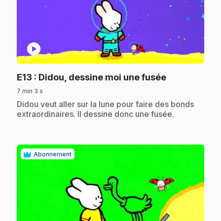
play_circle
.
E13
: Didou, dessine moi une fusée
7 min 3 s
.
Didou veut aller sur la lune pour faire des bonds
extraordinaires. Il dessine donc une fusée.
Abonnement