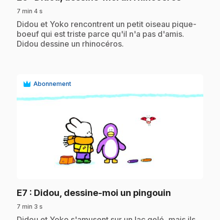
7 min 4 s
.
Didou et Yoko rencontrent un petit oiseau pique-
boeuf qui est triste parce qu'il n'a pas d'amis.
Didou dessine un rhinocéros.
Abonnement
play_circle
.
E7
: Didou, dessine-moi un pingouin
7 min 3 s
.
Didou et Yoko s'amusent sur un lac gelé, mais ils