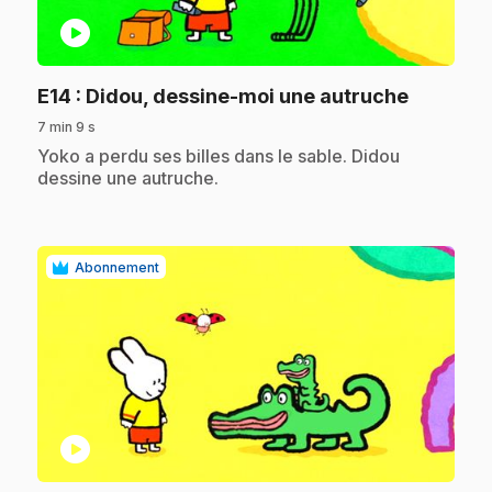
play_circle
.
E14
: Didou, dessine-moi une autruche
7 min 9 s
.
Yoko a perdu ses billes dans le sable. Didou
dessine une autruche.
Abonnement
play_circle