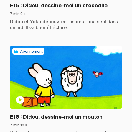
.
E15
: Didou, dessine-moi un crocodile
7 min 9 s
.
Didou et Yoko découvrent un oeuf tout seul dans
un nid. Il va bientôt éclore.
Abonnement
play_circle
.
E16
: Didou, dessine-moi un mouton
7 min 10 s