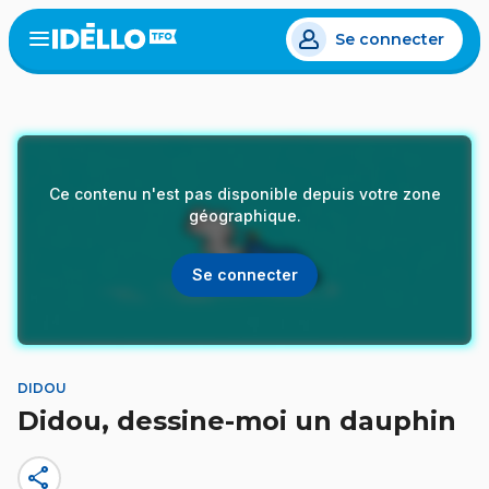
Aller
Se connecter
au
Open
the
contenu
menu
principal
Ce contenu n'est pas disponible depuis votre zone
géographique.
Se connecter
DIDOU
Didou, dessine-moi un dauphin
share