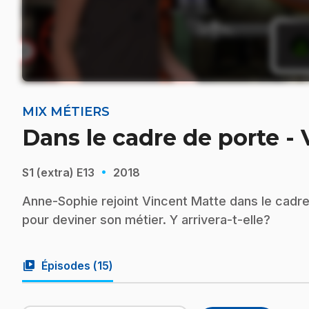
MIX MÉTIERS
Dans le cadre de porte -
·
S1 (extra)
E13
2018
Anne-Sophie rejoint Vincent Matte dans le cadre
pour deviner son métier. Y arrivera-t-elle?
video_library
Épisodes (
15
)