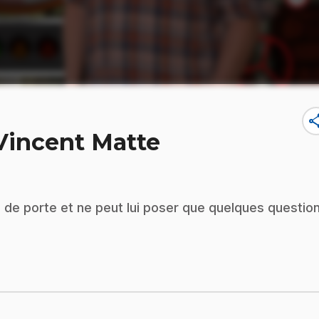
sha
 Vincent Matte
 de porte et ne peut lui poser que quelques questio