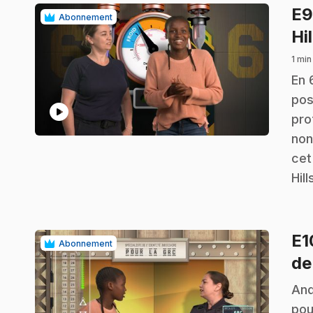
E
Abonnement
Hil
1 min
.
En 
pos
play_circle
pro
non
cet
Hill
E
Abonnement
de
.
And
pou