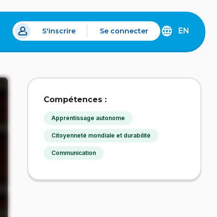
EN
S'inscrire
Se connecter
s un nouvel onglet.
DISCOVER
THE
ENGLISH
VERSION
OF
IDÉLLO.
Compétences :
Apprentissage autonome
Citoyenneté mondiale et durabilité
Communication