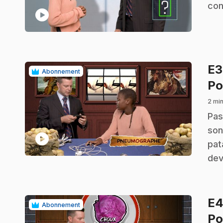
con
play_circle
E
Abonnement
Po
2 min
.
Pas
son
play_circle
pat
dev
E
Abonnement
Po