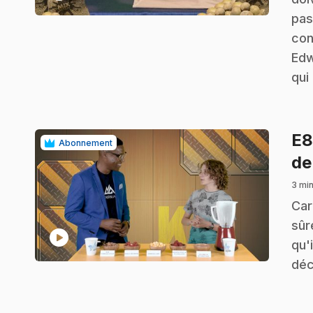
pas
con
Edw
qui
E
Abonnement
de
3 min
.
Car
sûr
play_circle
qu'
déc