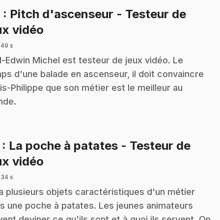
6
: Pitch d'ascenseur - Testeur de
.
ux vidéo
 49 s
l-Edwin Michel est testeur de jeux vidéo. Le
ps d'une balade en ascenseur, il doit convaincre
is-Philippe que son métier est le meilleur au
nde.
7
: La poche à patates - Testeur de
.
ux vidéo
 34 s
y a plusieurs objets caractéristiques d'un métier
s une poche à patates. Les jeunes animateurs
vent deviner ce qu'ils sont et à quoi ils servent. On