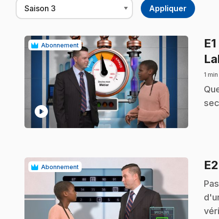
E1
Abonnement
La
1 min
.
Que
sec
play_circle
E
Abonnement
.
Pas
d'u
vér