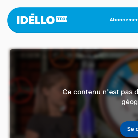
Aller
au
contenu
Abonnemen
principal
Ce contenu n'est pas d
géog
Se 