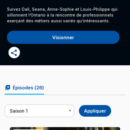
Suivez Dalì, Seana, Anne-Sophie et Louis-Philippe qui
sillonnent l’Ontario à la rencontre de professionnels
exerçant des métiers aussi variés qu’intéressants.
Visionner
share
video_library
Épisodes (
26
)