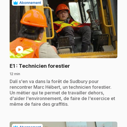
Abonnement
play_circle
.
E1
: Technicien forestier
12 min
.
Dalí s'en va dans la forêt de Sudbury pour
rencontrer Marc Hébert, un technicien forestier.
Un métier qui te permet de travailler dehors,
d'aider l'environnement, de faire de l'exercice et
même de faire des graffitis.