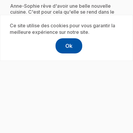
.
Anne-Sophie rêve d'avoir une belle nouvelle
cuisine. C'est pour cela qu'elle se rend dans le
village de Moose Creek où elle rencontre
l'ébéniste Nicholas Forgues!
Ce site utilise des cookies pour vous garantir la
meilleure expérience sur notre site.
Ok
Abonnement
help
Aide
Accéder à l
,Ce lien s'
play_circle
.
E19
: Mécanicienne de locomotive
11 min 58 s
.
Louis-Philippe monte à bord d'un train en