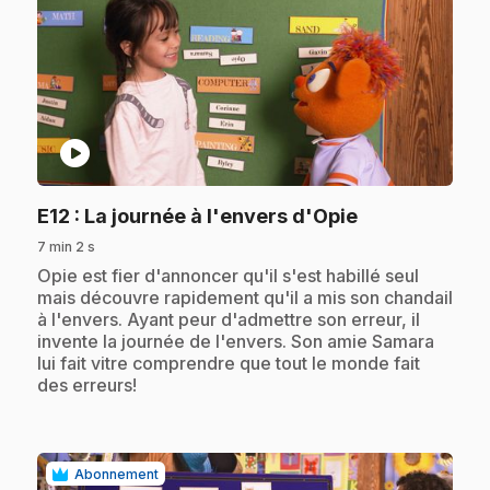
play_circle
.
E12
: La journée à l'envers d'Opie
7 min 2 s
.
Opie est fier d'annoncer qu'il s'est habillé seul
mais découvre rapidement qu'il a mis son chandail
à l'envers. Ayant peur d'admettre son erreur, il
invente la journée de l'envers. Son amie Samara
lui fait vitre comprendre que tout le monde fait
des erreurs!
Abonnement