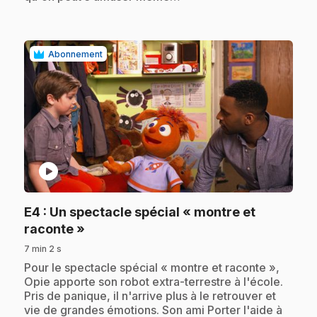
Abonnement
play_circle
E4
: Un spectacle spécial « montre et
.
raconte »
7 min 2 s
.
Pour le spectacle spécial « montre et raconte »,
Opie apporte son robot extra-terrestre à l'école.
Pris de panique, il n'arrive plus à le retrouver et
vie de grandes émotions. Son ami Porter l'aide à