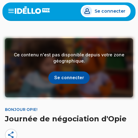
Aller
Se connecter
au
Open
the
contenu
menu
principal
Ce contenu n'est pas disponible depuis votre zone
géographique.
Se connecter
BONJOUR OPIE!
Journée de négociation d'Opie
share