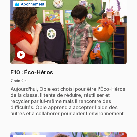
Abonnement
play_circle
.
E10
: Éco-Héros
7 min 2 s
.
Aujourd’hui, Opie est choisi pour être l'Éco-Héros
de la classe. Il tente de réduire, réutiliser et
recycler par lui-même mais il rencontre des
difficultés. Opie apprend à accepter l'aide des
autres et à collaborer pour aider l'environnement.