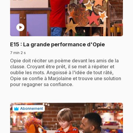
play_circle
.
E15
: La grande performance d'Opie
7 min 2 s
.
Opie doit réciter un poème devant les amis de la
classe. Croyant être prêt, il se met à répéter et
oublie les mots. Angoissé à l'idée de tout râté,
Opie se confie à Marjolaine et trouve une solution
pour regagner sa confiance.
Abonnement