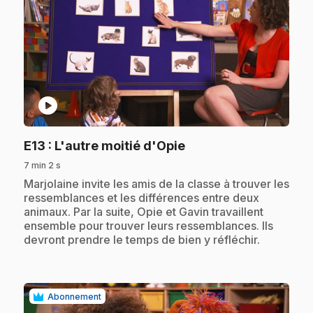
play_circle
.
E13
: L'autre moitié d'Opie
7 min 2 s
.
Marjolaine invite les amis de la classe à trouver les
ressemblances et les différences entre deux
animaux. Par la suite, Opie et Gavin travaillent
ensemble pour trouver leurs ressemblances. Ils
devront prendre le temps de bien y réfléchir.
Abonnement