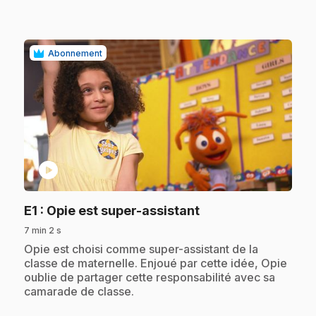
Abonnement
play_circle
.
E1
: Opie est super-assistant
7 min 2 s
.
Opie est choisi comme super-assistant de la
classe de maternelle. Enjoué par cette idée, Opie
oublie de partager cette responsabilité avec sa
camarade de classe.