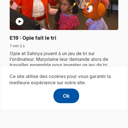
play_circle
.
E19
: Opie fait le tri
7 min 2 s
.
Opie et Sahnya jouent à un jeu de tri sur
l’ordinateur. Marjolaine leur demande alors de
travailler ensemble pour inventer un jeu de tri
pour les enfants de la classe. Alors qu'ils sont
incapables d'arriver à un consensus, les deux
Ce site utilise des cookies pour vous garantir la
camarades découvrent qu'ils peuvent joindre
meilleure expérience sur notre site.
leurs idées.
Ok
help
Aide
Accéder à l
,Ce lien s'
Abonnement