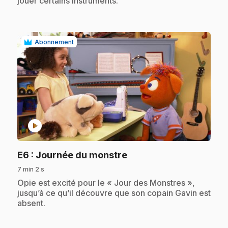
jouer certains instruments.
Abonnement
play_circle
.
E6
: Journée du monstre
7 min 2 s
.
Opie est excité pour le « Jour des Monstres »,
jusqu’à ce qu’il découvre que son copain Gavin est
absent.