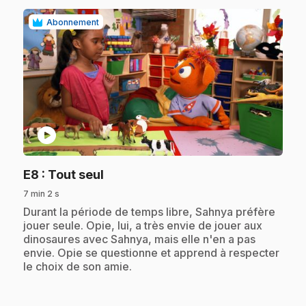
Abonnement
play_circle
.
E8
: Tout seul
7 min 2 s
.
Durant la période de temps libre, Sahnya préfère
jouer seule. Opie, lui, a très envie de jouer aux
dinosaures avec Sahnya, mais elle n'en a pas
envie. Opie se questionne et apprend à respecter
le choix de son amie.