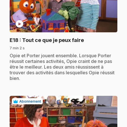
play_circle
.
E18
: Tout ce que je peux faire
7 min 2 s
.
Opie et Porter jouent ensemble. Lorsque Porter
réussit certaines activités, Opie craint de ne pas
être le meilleur. Les deux amis réussissent à
trouver des activités dans lesquelles Opie réussit
bien.
Abonnement