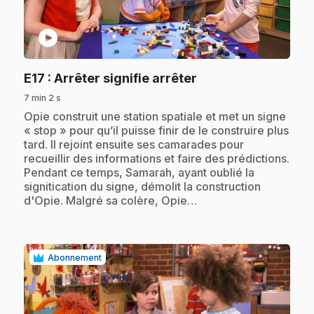
play_circle
.
E17
: Arrêter signifie arrêter
7 min 2 s
.
Opie construit une station spatiale et met un signe
« stop » pour qu’il puisse finir de le construire plus
tard. Il rejoint ensuite ses camarades pour
recueillir des informations et faire des prédictions.
Pendant ce temps, Samarah, ayant oublié la
signitication du signe, démolit la construction
d'Opie. Malgré sa colère, Opie…
Abonnement