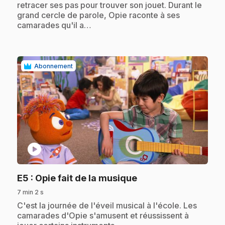
retracer ses pas pour trouver son jouet. Durant le
grand cercle de parole, Opie raconte à ses
camarades qu'il a…
Abonnement
play_circle
.
E5
: Opie fait de la musique
7 min 2 s
.
C'est la journée de l'éveil musical à l'école. Les
camarades d'Opie s'amusent et réussissent à