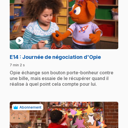
play_circle
.
E14
: Journée de négociation d'Opie
7 min 2 s
.
Opie échange son bouton porte-bonheur contre
une bille, mais essaie de le récupérer quand il
réalise à quel point cela compte pour lui.
Abonnement