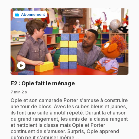
Abonnement
play_circle
.
E2
: Opie fait le ménage
7 min 2 s
.
Opie et son camarade Porter s'amuse à construire
une tour de blocs. Avec les cubes bleus et jaunes,
ils font une suite à motif répété. Durant la chanson
du grand rangement, les amis de la classe rangent
et nettoient la classe mais Opie et Porter
continuent de s'amuser. Surpris, Opie apprend
qu'on peut s'amuser même…