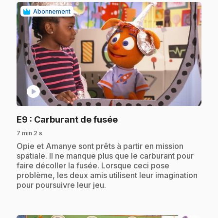
Abonnement
play_circle
.
E9
: Carburant de fusée
7 min 2 s
.
Opie et Amanye sont prêts à partir en mission
spatiale. Il ne manque plus que le carburant pour
faire décoller la fusée. Lorsque ceci pose
problème, les deux amis utilisent leur imagination
pour poursuivre leur jeu.