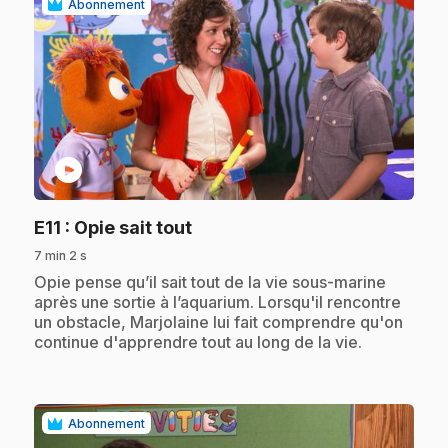
Abonnement
play_circle
.
E11
: Opie sait tout
7 min 2 s
.
Opie pense qu’il sait tout de la vie sous-marine
après une sortie à l’aquarium. Lorsqu'il rencontre
un obstacle, Marjolaine lui fait comprendre qu'on
continue d'apprendre tout au long de la vie.
Abonnement