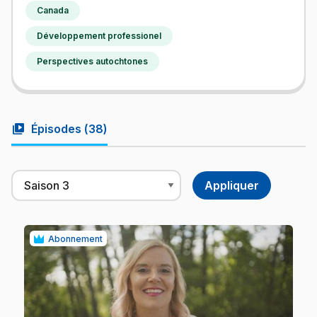
Canada
Développement professionel
Perspectives autochtones
video_library
Épisodes (
38
)
Abonnement