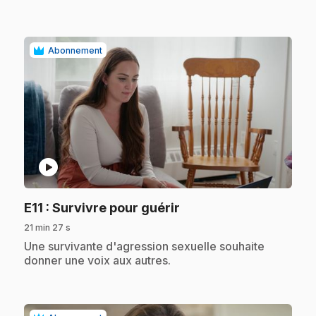
Abonnement
play_circle
.
E11
: Survivre pour guérir
21 min 27 s
.
Une survivante d'agression sexuelle souhaite
donner une voix aux autres.