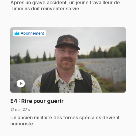
.
Après un grave accident, un jeune travailleur de
Timmins doit réinventer sa vie.
Abonnement
play_circle
.
E4
: Rire pour guérir
21 min 27 s
.
Un ancien militaire des forces spéciales devient
humoriste.