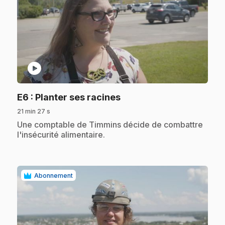
play_circle
.
E6
: Planter ses racines
21 min 27 s
.
Une comptable de Timmins décide de combattre
l'insécurité alimentaire.
Abonnement