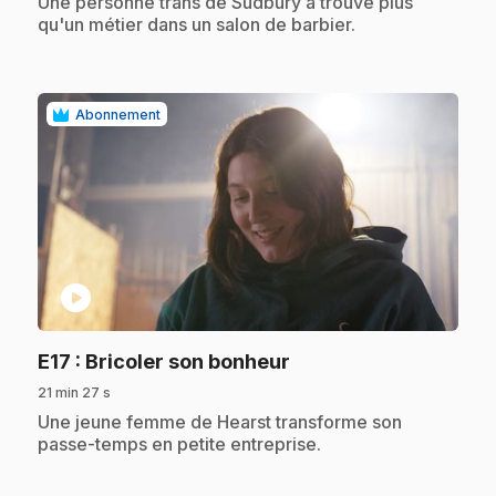
.
Une personne trans de Sudbury a trouvé plus
qu'un métier dans un salon de barbier.
Abonnement
play_circle
.
E17
: Bricoler son bonheur
21 min 27 s
.
Une jeune femme de Hearst transforme son
passe-temps en petite entreprise.