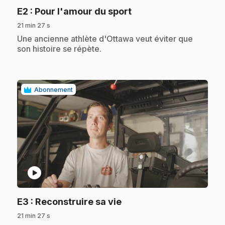
.
E2
: Pour l'amour du sport
21 min 27 s
.
Une ancienne athlète d'Ottawa veut éviter que
son histoire se répète.
Abonnement
play_circle
.
E3
: Reconstruire sa vie
21 min 27 s