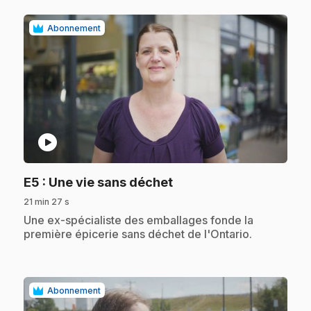
Abonnement
play_circle
.
E5
: Une vie sans déchet
21 min 27 s
.
Une ex-spécialiste des emballages fonde la
première épicerie sans déchet de l'Ontario.
Abonnement