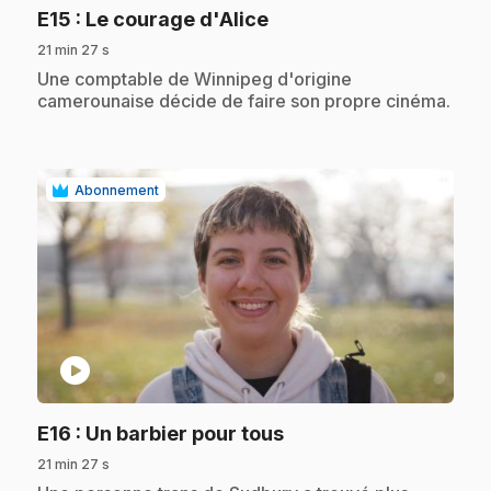
.
E15
: Le courage d'Alice
21 min 27 s
.
Une comptable de Winnipeg d'origine
camerounaise décide de faire son propre cinéma.
Abonnement
play_circle
.
E16
: Un barbier pour tous
21 min 27 s