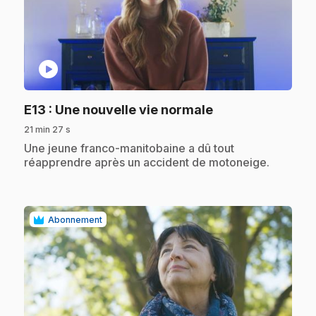
play_circle
.
E13
: Une nouvelle vie normale
21 min 27 s
.
Une jeune franco-manitobaine a dû tout
réapprendre après un accident de motoneige.
Abonnement