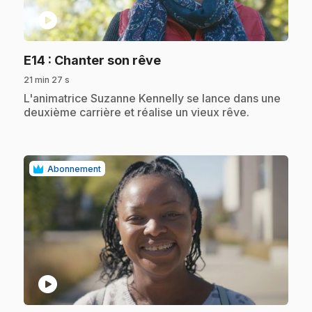
play_circle
.
E14
: Chanter son rêve
21 min 27 s
.
L'animatrice Suzanne Kennelly se lance dans une
deuxième carrière et réalise un vieux rêve.
Abonnement
play_circle