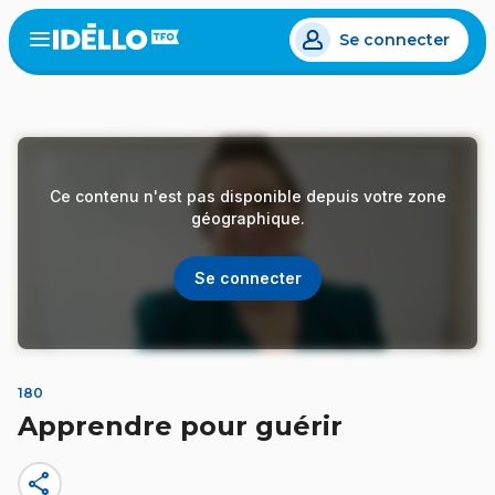
Aller
Se connecter
au
Open
the
contenu
menu
principal
Ce contenu n'est pas disponible depuis votre zone
géographique.
Se connecter
180
Apprendre pour guérir
share