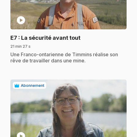
play_circle
.
E7
: La sécurité avant tout
21 min 27 s
.
Une Franco-ontarienne de Timmins réalise son
rêve de travailler dans une mine.
Abonnement
play_circle