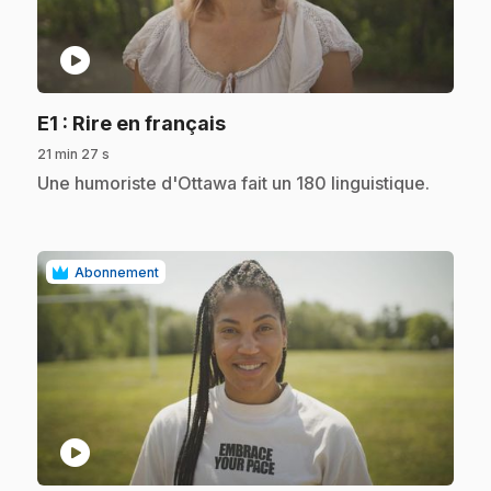
play_circle
.
E1
: Rire en français
21 min 27 s
.
Une humoriste d'Ottawa fait un 180 linguistique.
Abonnement
play_circle