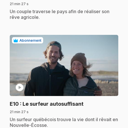
21 min 27 s
.
Un couple traverse le pays afin de réaliser son
rêve agricole.
Abonnement
play_circle
.
E10
: Le surfeur autosuffisant
21 min 27 s
.
Un surfeur québécois trouve la vie dont il rêvait en
Nouvelle-Écosse.