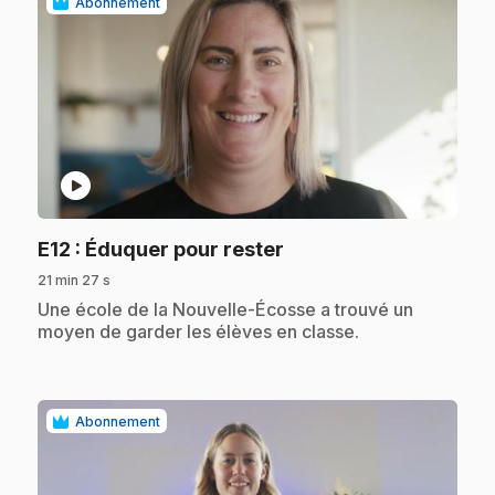
Abonnement
play_circle
.
E12
: Éduquer pour rester
21 min 27 s
.
Une école de la Nouvelle-Écosse a trouvé un
moyen de garder les élèves en classe.
Abonnement