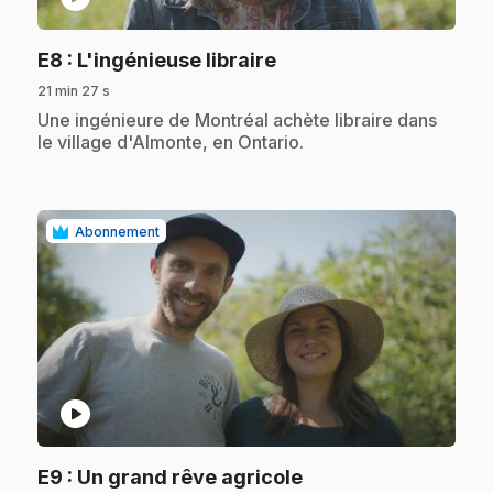
.
E8
: L'ingénieuse libraire
21 min 27 s
.
Une ingénieure de Montréal achète libraire dans
le village d'Almonte, en Ontario.
Abonnement
play_circle
.
E9
: Un grand rêve agricole