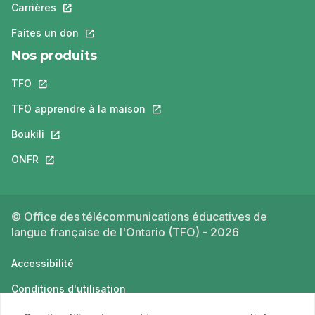
Carrières
Ce lien s'ouvrira dans un nouvel onglet.
Faites un don
Ce lien s'ouvrira dans un nouvel onglet.
Nos produits
TFO
Ce lien s'ouvrira dans un nouvel onglet.
TFO apprendre à la maison
Ce lien s'ouvrira dans un nouvel o
Boukili
Ce lien s'ouvrira dans un nouvel onglet.
ONFR
Ce lien s'ouvrira dans un nouvel onglet.
© Office des télécommunications éducatives de
langue française de l'Ontario (TFO) - 2026
Accessibilité
Conditions d'utilisation
Politique de confidentialité