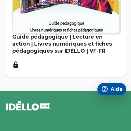
Guide pédagogique | Lecture en
action | Livres numériques et fiches
pédagogiques sur IDÉLLO | VF-FR
lock
help
Aide
Accéder à l
,Ce lien s'
pied
de
page