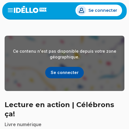
Aller
Se connecter
au
Open
the
contenu
menu
principal
Ce contenu n'est pas disponible depuis votre zone
géographique.
Se connecter
Lecture en action | Célébrons
ça!
Livre numérique