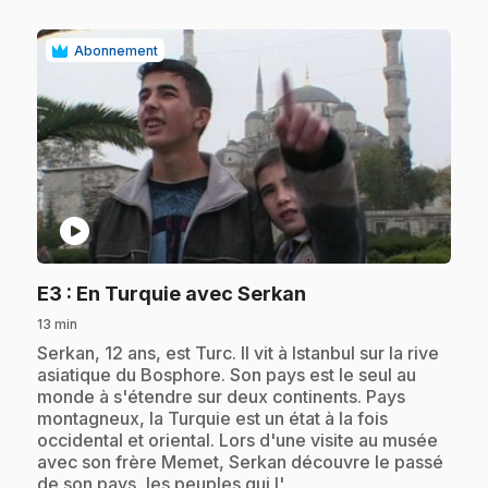
Abonnement
play_circle
.
E3
: En Turquie avec Serkan
13 min
.
Serkan, 12 ans, est Turc. Il vit à Istanbul sur la rive
asiatique du Bosphore. Son pays est le seul au
monde à s'étendre sur deux continents. Pays
montagneux, la Turquie est un état à la fois
occidental et oriental. Lors d'une visite au musée
avec son frère Memet, Serkan découvre le passé
de son pays, les peuples qui l'…