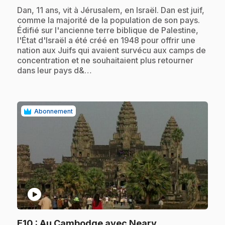
.
Dan, 11 ans, vit à Jérusalem, en Israël. Dan est juif,
comme la majorité de la population de son pays.
Édifié sur l'ancienne terre biblique de Palestine,
l'État d'Israël a été créé en 1948 pour offrir une
nation aux Juifs qui avaient survécu aux camps de
concentration et ne souhaitaient plus retourner
dans leur pays d&…
Abonnement
play_circle
.
E10
: Au Cambodge avec Neary