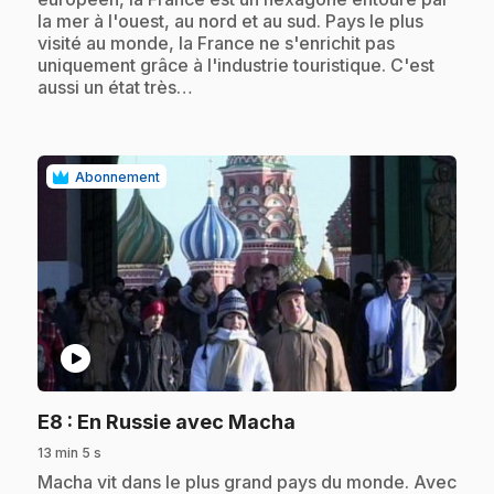
la mer à l'ouest, au nord et au sud. Pays le plus
visité au monde, la France ne s'enrichit pas
uniquement grâce à l'industrie touristique. C'est
aussi un état très…
Abonnement
play_circle
.
E8
: En Russie avec Macha
13 min 5 s
.
Macha vit dans le plus grand pays du monde. Avec