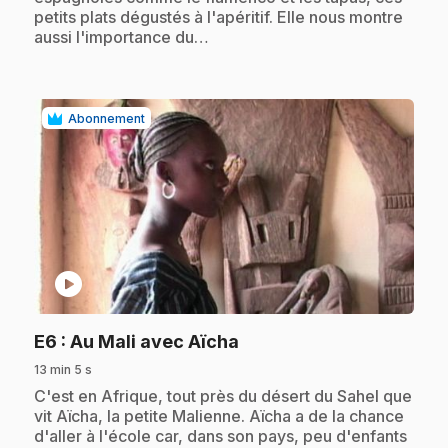
petits plats dégustés à l'apéritif. Elle nous montre
aussi l'importance du…
Abonnement
play_circle
.
E6
: Au Mali avec Aïcha
13 min 5 s
.
C'est en Afrique, tout près du désert du Sahel que
vit Aïcha, la petite Malienne. Aïcha a de la chance
d'aller à l'école car, dans son pays, peu d'enfants