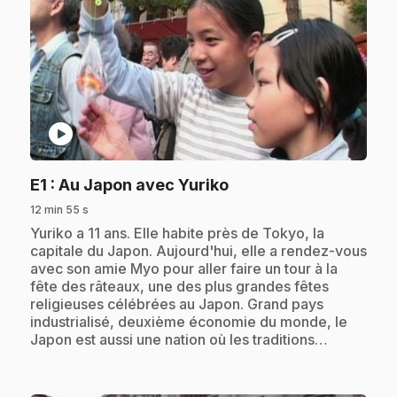
play_circle
.
E1
: Au Japon avec Yuriko
12 min 55 s
.
Yuriko a 11 ans. Elle habite près de Tokyo, la
capitale du Japon. Aujourd'hui, elle a rendez-vous
avec son amie Myo pour aller faire un tour à la
fête des râteaux, une des plus grandes fêtes
religieuses célébrées au Japon. Grand pays
industrialisé, deuxième économie du monde, le
Japon est aussi une nation où les traditions…