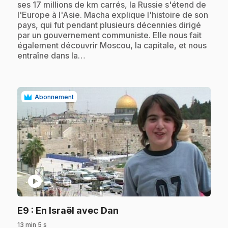
ses 17 millions de km carrés, la Russie s'étend de
l'Europe à l'Asie. Macha explique l'histoire de son
pays, qui fut pendant plusieurs décennies dirigé
par un gouvernement communiste. Elle nous fait
également découvrir Moscou, la capitale, et nous
entraîne dans la…
Abonnement
play_circle
.
E9
: En Israël avec Dan
13 min 5 s