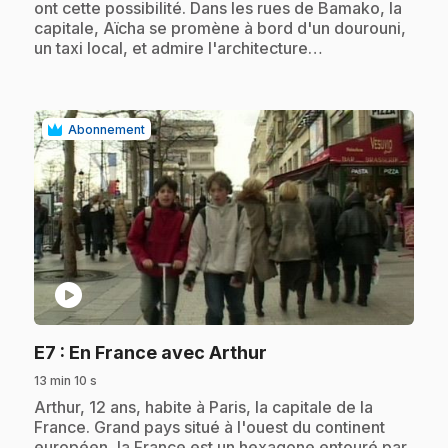
ont cette possibilité. Dans les rues de Bamako, la
capitale, Aïcha se promène à bord d'un dourouni,
un taxi local, et admire l'architecture…
Abonnement
play_circle
.
E7
: En France avec Arthur
13 min 10 s
.
Arthur, 12 ans, habite à Paris, la capitale de la
France. Grand pays situé à l'ouest du continent
européen, la France est un hexagone entouré par