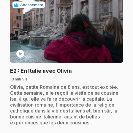
Abonnement
play_circle
.
E2
: En Italie avec Olivia
13 min 5 s
.
Olivia, petite Romaine de 8 ans, est tout excitée.
Cette semaine, elle reçoit la visite de sa cousine
Isa, à qui elle va faire découvrir la capitale. La
civilisation romaine, l'importance de la religion
catholique dans la vie des Italiens et, bien sûr, la
bonne cuisine italienne, autant de belles
expériences que les deux cousines…