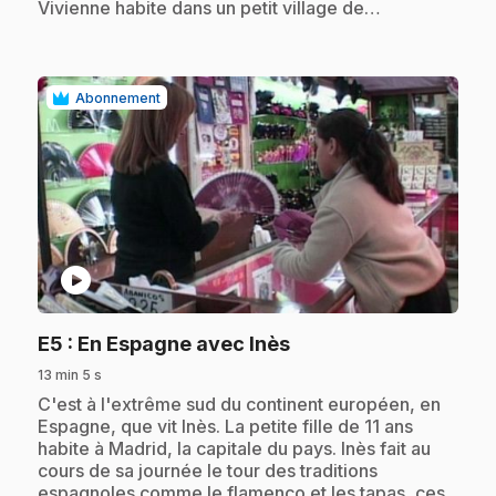
Vivienne habite dans un petit village de…
Abonnement
play_circle
.
E5
: En Espagne avec Inès
13 min 5 s
.
C'est à l'extrême sud du continent européen, en
Espagne, que vit Inès. La petite fille de 11 ans
habite à Madrid, la capitale du pays. Inès fait au
cours de sa journée le tour des traditions
espagnoles comme le flamenco et les tapas, ces