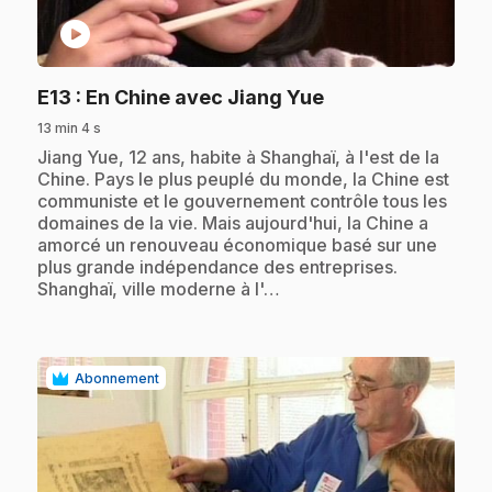
play_circle
.
E13
: En Chine avec Jiang Yue
13 min 4 s
.
Jiang Yue, 12 ans, habite à Shanghaï, à l'est de la
Chine. Pays le plus peuplé du monde, la Chine est
communiste et le gouvernement contrôle tous les
domaines de la vie. Mais aujourd'hui, la Chine a
amorcé un renouveau économique basé sur une
plus grande indépendance des entreprises.
Shanghaï, ville moderne à l'…
Abonnement