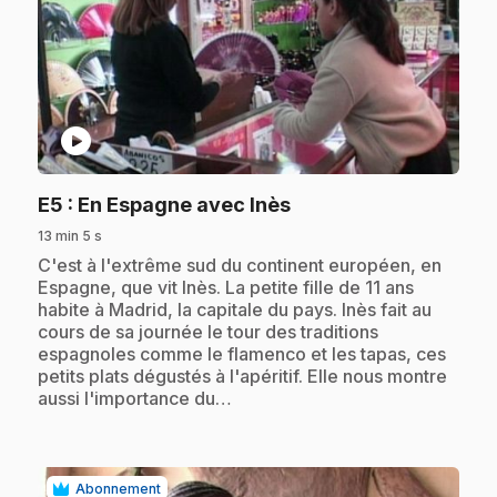
play_circle
.
E5
: En Espagne avec Inès
13 min 5 s
.
C'est à l'extrême sud du continent européen, en
Espagne, que vit Inès. La petite fille de 11 ans
habite à Madrid, la capitale du pays. Inès fait au
cours de sa journée le tour des traditions
espagnoles comme le flamenco et les tapas, ces
petits plats dégustés à l'apéritif. Elle nous montre
aussi l'importance du…
Abonnement