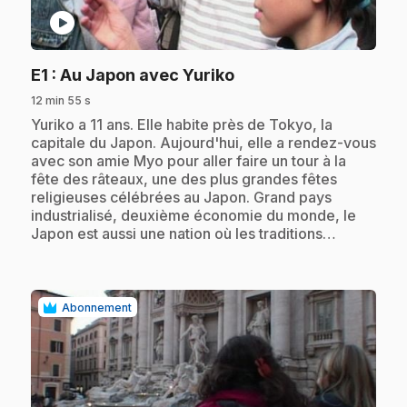
play_circle
.
E1
: Au Japon avec Yuriko
12 min 55 s
.
Yuriko a 11 ans. Elle habite près de Tokyo, la
capitale du Japon. Aujourd'hui, elle a rendez-vous
avec son amie Myo pour aller faire un tour à la
fête des râteaux, une des plus grandes fêtes
religieuses célébrées au Japon. Grand pays
industrialisé, deuxième économie du monde, le
Japon est aussi une nation où les traditions…
Abonnement