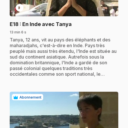
play_circle
.
E18
: En Inde avec Tanya
13 min 6 s
.
Tanya, 12 ans, vit au pays des éléphants et des
maharadjahs, c'est-à-dire en Inde. Pays très
peuplé mais aussi très étendu, l'Inde est située au
sud du continent asiatique. Autrefois sous la
domination britannique, l'Inde a gardé de son
passé colonial quelques traditions très
occidentales comme son sport national, le…
Abonnement