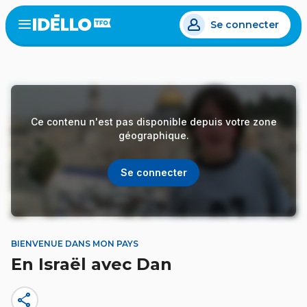
Aller
Se connecter
au
Open
the
contenu
menu
principal
Ce contenu n'est pas disponible depuis votre zone
géographique.
Se connecter
BIENVENUE DANS MON PAYS
En Israël avec Dan
share