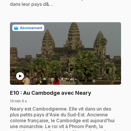
dans leur pays d&…
Abonnement
play_circle
.
E10
: Au Cambodge avec Neary
13 min 5 s
.
Neary est Cambodgienne. Elle vit dans un des
plus petits pays d'Asie du Sud-Est. Ancienne
colonie française, le Cambodge est aujourd'hui
une monarchie. Le roi vit à Phnom Penh, la