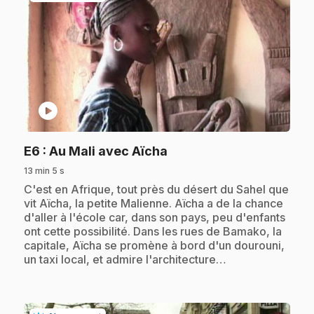
play_circle
.
E6
: Au Mali avec Aïcha
13 min 5 s
.
C'est en Afrique, tout près du désert du Sahel que
vit Aïcha, la petite Malienne. Aïcha a de la chance
d'aller à l'école car, dans son pays, peu d'enfants
ont cette possibilité. Dans les rues de Bamako, la
capitale, Aïcha se promène à bord d'un dourouni,
un taxi local, et admire l'architecture…