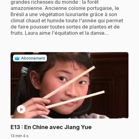
grandes richesses du monde : la forêt
amazonienne. Ancienne colonie portugaise, le
Brésil a une végétation luxuriante grâce à son
climat chaud et humide toute l'année qui permet
de faire pousser toutes sortes de plantes et de
fruits. Laura aime l'équitation et la danse…
Abonnement
play_circle
.
E13
: En Chine avec Jiang Yue
13 min 4 s