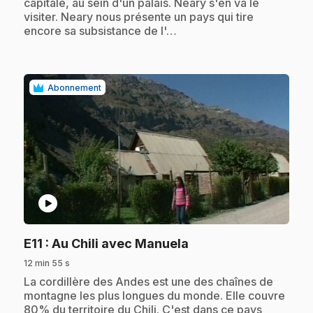
capitale, au sein d'un palais. Neary s'en va le
visiter. Neary nous présente un pays qui tire
encore sa subsistance de l'…
Abonnement
play_circle
.
E11
: Au Chili avec Manuela
12 min 55 s
.
La cordillère des Andes est une des chaînes de
montagne les plus longues du monde. Elle couvre
80% du territoire du Chili. C'est dans ce pays