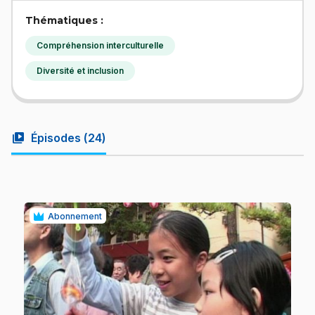
Thématiques :
Compréhension interculturelle
Diversité et inclusion
video_library
Épisodes (
24
)
Abonnement