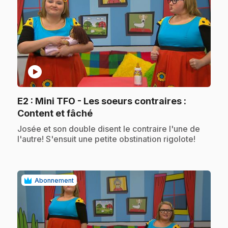
play_circle
E2
: Mini TFO - Les soeurs contraires :
.
Content et fâché
.
Josée et son double disent le contraire l'une de
l'autre! S'ensuit une petite obstination rigolote!
Abonnement