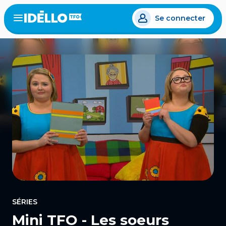
Aller
Se connecter
au
Open
the
contenu
menu
principal
SÉRIES
Mini TFO - Les soeurs