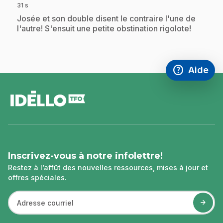
31 s
.
Josée et son double disent le contraire l'une de
l'autre! S'ensuit une petite obstination rigolote!
help
Aide
Accéder à l
,Ce lien s'
pied
de
page
Inscrivez-vous à notre infolettre!
Restez à l’affût des nouvelles ressources, mises à jour et
offres spéciales.