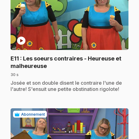
play_circle
E11
: Les soeurs contraires - Heureuse et
.
malheureuse
30 s
.
Josée et son double disent le contraire l'une de
l'autre! S'ensuit une petite obstination rigolote!
Abonnement