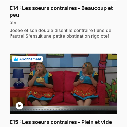
E14
: Les soeurs contraires - Beaucoup et
.
peu
31 s
.
Josée et son double disent le contraire l'une de
l'autre! S'ensuit une petite obstination rigolote!
Abonnement
play_circle
.
E15
: Les soeurs contraires - Plein et vide