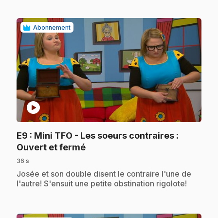
Abonnement
play_circle
E9
: Mini TFO - Les soeurs contraires :
.
Ouvert et fermé
36 s
.
Josée et son double disent le contraire l'une de
l'autre! S'ensuit une petite obstination rigolote!