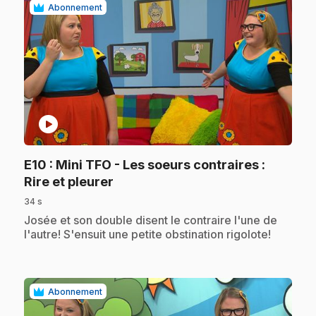
Abonnement
play_circle
E10
: Mini TFO - Les soeurs contraires :
.
Rire et pleurer
34 s
.
Josée et son double disent le contraire l'une de
l'autre! S'ensuit une petite obstination rigolote!
Abonnement