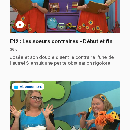
play_circle
.
E12
: Les soeurs contraires - Début et fin
36 s
.
Josée et son double disent le contraire l'une de
l'autre! S'ensuit une petite obstination rigolote!
Abonnement