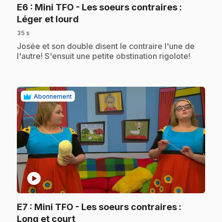
E6
: Mini TFO - Les soeurs contraires :
.
Léger et lourd
35 s
.
Josée et son double disent le contraire l'une de
l'autre! S'ensuit une petite obstination rigolote!
Abonnement
play_circle
E7
: Mini TFO - Les soeurs contraires :
.
Long et court