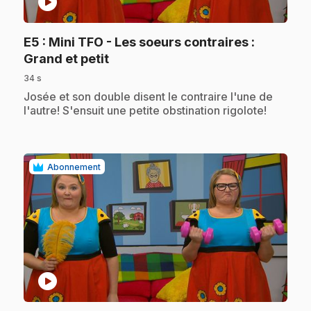
play_circle
E5
: Mini TFO - Les soeurs contraires :
.
Grand et petit
34 s
.
Josée et son double disent le contraire l'une de
l'autre! S'ensuit une petite obstination rigolote!
Abonnement
play_circle