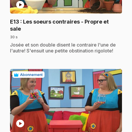
play_circle
E13
: Les soeurs contraires - Propre et
.
sale
30 s
.
Josée et son double disent le contraire l'une de
l'autre! S'ensuit une petite obstination rigolote!
Abonnement
play_circle