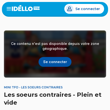
Aller
Se connecter
au
Open
the
contenu
menu
principal
Ce contenu n'est pas disponible depuis votre zone
géographique.
Se connecter
MINI TFO - LES SOEURS CONTRAIRES
Les soeurs contraires - Plein et
vide