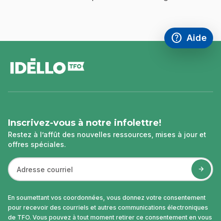
help
Aide
Accéder à l
,Ce lien s'
pied
de
page
Inscrivez-vous à notre infolettre!
Restez à l’affût des nouvelles ressources, mises à jour et
offres spéciales.
En soumettant vos coordonnées, vous donnez votre consentement
pour recevoir des courriels et autres communications électroniques
de TFO. Vous pouvez à tout moment retirer ce consentement en vous