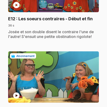
play_circle
.
E12
: Les soeurs contraires - Début et fin
36 s
.
Josée et son double disent le contraire l'une de
l'autre! S'ensuit une petite obstination rigolote!
Abonnement
play_circle