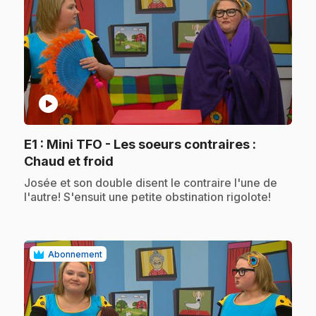
play_circle
E1
: Mini TFO - Les soeurs contraires :
.
Chaud et froid
.
Josée et son double disent le contraire l'une de
l'autre! S'ensuit une petite obstination rigolote!
Abonnement