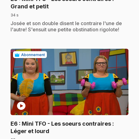
.
Grand et petit
34 s
.
Josée et son double disent le contraire l'une de
l'autre! S'ensuit une petite obstination rigolote!
Abonnement
play_circle
E6
: Mini TFO - Les soeurs contraires :
.
Léger et lourd