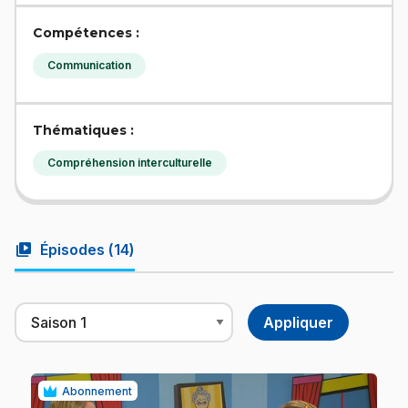
Compétences :
Communication
Thématiques :
Compréhension interculturelle
video_library
Épisodes (
14
)
Abonnement