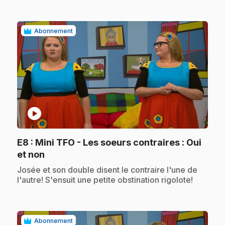
Abonnement
play_circle
E8
: Mini TFO - Les soeurs contraires : Oui
.
et non
.
Josée et son double disent le contraire l'une de
l'autre! S'ensuit une petite obstination rigolote!
Abonnement