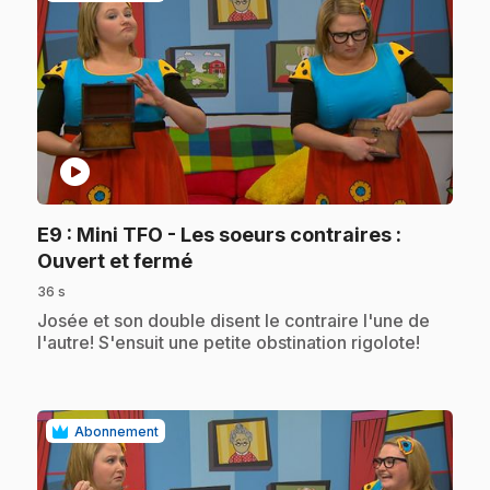
play_circle
E9
: Mini TFO - Les soeurs contraires :
.
Ouvert et fermé
36 s
.
Josée et son double disent le contraire l'une de
l'autre! S'ensuit une petite obstination rigolote!
Abonnement