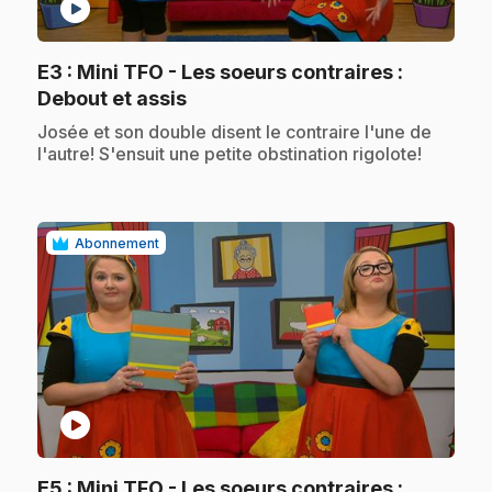
play_circle
E3
: Mini TFO - Les soeurs contraires :
.
Debout et assis
.
Josée et son double disent le contraire l'une de
l'autre! S'ensuit une petite obstination rigolote!
Abonnement
play_circle
E5
: Mini TFO - Les soeurs contraires :