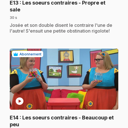
E13
: Les soeurs contraires - Propre et
.
sale
30 s
.
Josée et son double disent le contraire l'une de
l'autre! S'ensuit une petite obstination rigolote!
Abonnement
play_circle
E14
: Les soeurs contraires - Beaucoup et
.
peu