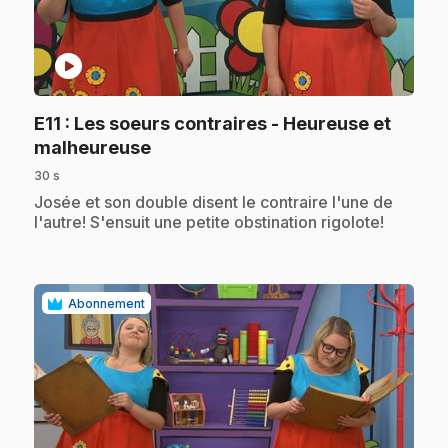
play_circle
E11
: Les soeurs contraires - Heureuse et
.
malheureuse
30 s
.
Josée et son double disent le contraire l'une de
l'autre! S'ensuit une petite obstination rigolote!
Abonnement