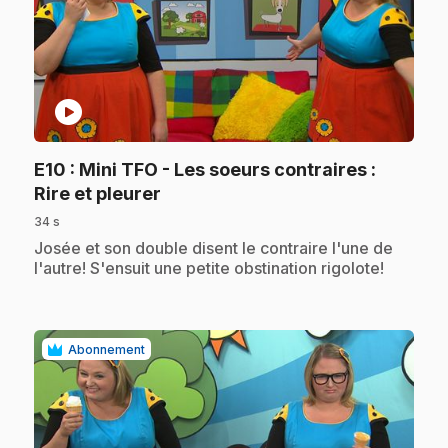
play_circle
E10
: Mini TFO - Les soeurs contraires :
.
Rire et pleurer
34 s
.
Josée et son double disent le contraire l'une de
l'autre! S'ensuit une petite obstination rigolote!
Abonnement