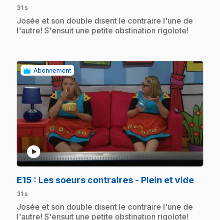
31 s
.
Josée et son double disent le contraire l'une de
l'autre! S'ensuit une petite obstination rigolote!
Abonnement
play_circle
.
E15
: Les soeurs contraires - Plein et vide
31 s
.
Josée et son double disent le contraire l'une de
l'autre! S'ensuit une petite obstination rigolote!