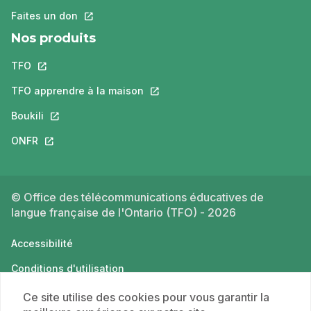
Faites un don
Ce lien s'ouvrira dans un nouvel onglet.
Nos produits
TFO
Ce lien s'ouvrira dans un nouvel onglet.
TFO apprendre à la maison
Ce lien s'ouvrira dans un nouvel o
Boukili
Ce lien s'ouvrira dans un nouvel onglet.
ONFR
Ce lien s'ouvrira dans un nouvel onglet.
© Office des télécommunications éducatives de
langue française de l'Ontario (TFO) - 2026
Accessibilité
Conditions d'utilisation
Politique de confidentialité
Ce site utilise des cookies pour vous garantir la