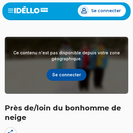
Aller
Se connecter
au
Open
the
contenu
menu
principal
Ce contenu n'est pas disponible depuis votre zone
géographique.
Se connecter
Près de/loin du bonhomme de
neige