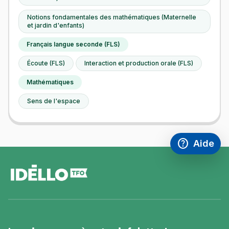
Notions fondamentales des mathématiques (Maternelle
et jardin d'enfants)
Français langue seconde (FLS)
Écoute (FLS)
Interaction et production orale (FLS)
Mathématiques
Sens de l'espace
help
Aide
Accéder à l
,Ce lien s'
pied
de
page