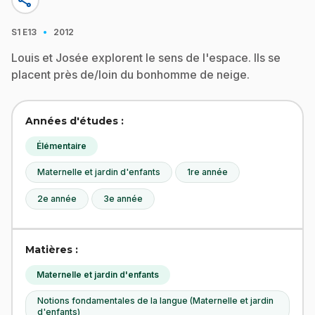
share
·
S1
E13
2012
Louis et Josée explorent le sens de l'espace. Ils se
placent près de/loin du bonhomme de neige.
Années d'études :
Élémentaire
Maternelle et jardin d'enfants
1re année
2e année
3e année
Matières :
Maternelle et jardin d'enfants
Notions fondamentales de la langue (Maternelle et jardin
d'enfants)