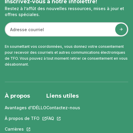
Inscrivez-vous à notre infolettre!
Restez à l’affût des nouvelles ressources, mises à jour et
offres spéciales.
En soumettant vos coordonnées, vous donnez votre consentement
pour recevoir des courriels et autres communications électroniques
de TFO. Vous pouvez à tout moment retirer ce consentement en vous
désabonnant.
À propos
Liens utiles
Avantages d'IDÉLLO
Contactez-nous
À propos de TFO
Ce lien s'ouvrira dans un nouvel onglet.
FAQ
Ce lien s'ouvrira dans un nouvel ongle
Carrières
Ce lien s'ouvrira dans un nouvel onglet.