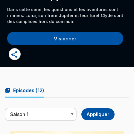
Dans cette série, les questions et les aventures sont
infinies. Luna, son frère Jupiter et leur furet Clyde sont
des complices hors du commun.
Visionner
share
video_library
Épisodes (
12
)