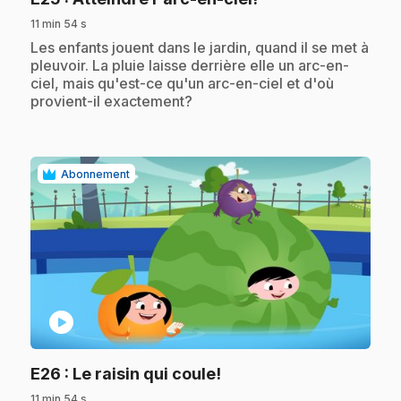
11 min 54 s
.
Les enfants jouent dans le jardin, quand il se met à
pleuvoir. La pluie laisse derrière elle un arc-en-
ciel, mais qu'est-ce qu'un arc-en-ciel et d'où
provient-il exactement?
Abonnement
play_circle
.
E26
: Le raisin qui coule!
11 min 54 s