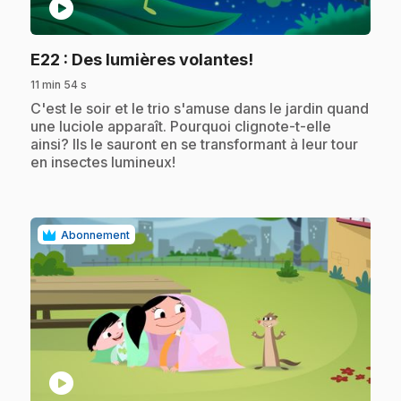
play_circle
.
E22
: Des lumières volantes!
11 min 54 s
.
C'est le soir et le trio s'amuse dans le jardin quand
une luciole apparaît. Pourquoi clignote-t-elle
ainsi? Ils le sauront en se transformant à leur tour
en insectes lumineux!
Abonnement
play_circle