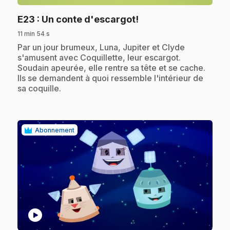
.
E23
: Un conte d'escargot!
11 min 54 s
.
Par un jour brumeux, Luna, Jupiter et Clyde
s'amusent avec Coquillette, leur escargot.
Soudain apeurée, elle rentre sa tête et se cache.
Ils se demandent à quoi ressemble l'intérieur de
sa coquille.
Abonnement
play_circle