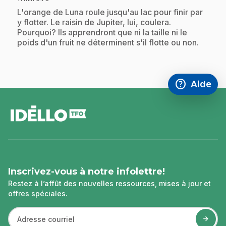
.
L'orange de Luna roule jusqu'au lac pour finir par
y flotter. Le raisin de Jupiter, lui, coulera.
Pourquoi? Ils apprendront que ni la taille ni le
poids d'un fruit ne déterminent s'il flotte ou non.
help
Aide
Accéder à l
,Ce lien s'
pied
de
page
Inscrivez-vous à notre infolettre!
Restez à l’affût des nouvelles ressources, mises à jour et
offres spéciales.