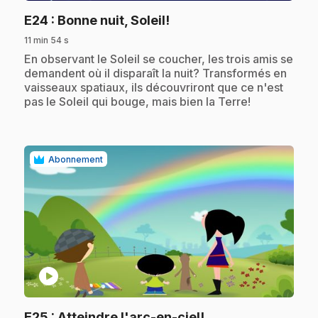
.
E24
: Bonne nuit, Soleil!
11 min 54 s
.
En observant le Soleil se coucher, les trois amis se
demandent où il disparaît la nuit? Transformés en
vaisseaux spatiaux, ils découvriront que ce n'est
pas le Soleil qui bouge, mais bien la Terre!
Abonnement
play_circle
.
E25
: Atteindre l'arc-en-ciel!