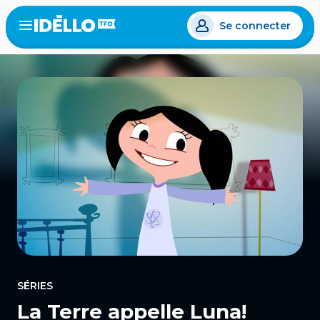
Aller
Se connecter
au
Open
the
contenu
menu
principal
SÉRIES
La Terre appelle Luna!