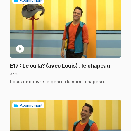
Abonnement
play_circle
.
E17
: Le ou la? (avec Louis) : le chapeau
35 s
.
Louis découvre le genre du nom : chapeau.
Abonnement