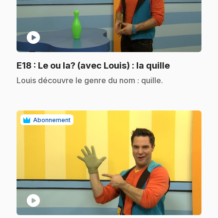
play_circle
.
E18
: Le ou la? (avec Louis) : la quille
.
Louis découvre le genre du nom : quille.
Abonnement
play_circle