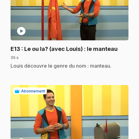
play_circle
.
E13
: Le ou la? (avec Louis) : le manteau
35 s
.
Louis découvre le genre du nom : manteau.
Abonnement