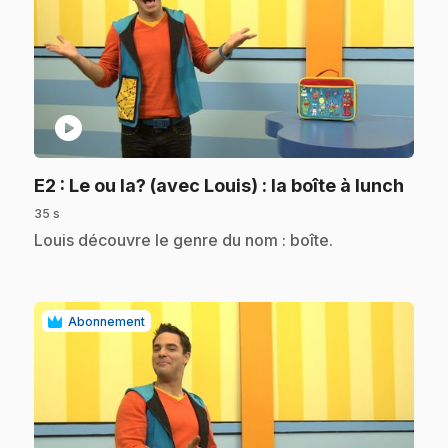
play_circle
.
E2
: Le ou la? (avec Louis) : la boîte à lunch
35 s
.
Louis découvre le genre du nom : boîte.
Abonnement