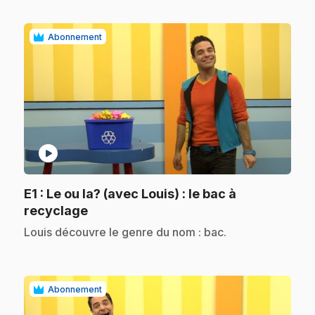
Abonnement
play_circle
E1
: Le ou la? (avec Louis) : le bac à
.
recyclage
.
Louis découvre le genre du nom : bac.
Abonnement