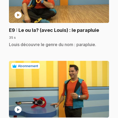
play_circle
.
E9
: Le ou la? (avec Louis) : le parapluie
35 s
.
Louis découvre le genre du nom : parapluie.
Abonnement
play_circle