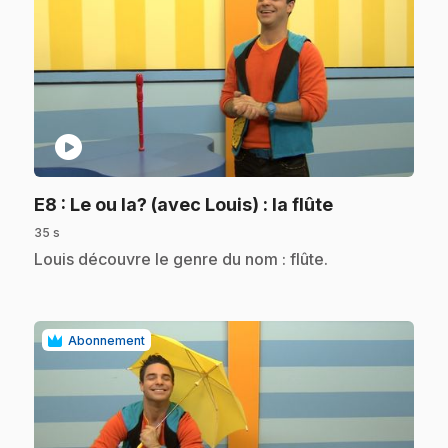
play_circle
.
E8
: Le ou la? (avec Louis) : la flûte
35 s
.
Louis découvre le genre du nom : flûte.
Abonnement