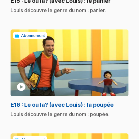
.
E15
: Le ou la? (avec Louis) : le panier
.
Louis découvre le genre du nom : panier.
Abonnement
play_circle
.
E16
: Le ou la? (avec Louis) : la poupée
.
Louis découvre le genre du nom : poupée.