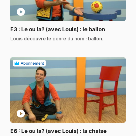
play_circle
.
E3
: Le ou la? (avec Louis) : le ballon
.
Louis découvre le genre du nom : ballon.
Abonnement
play_circle
.
E6
: Le ou la? (avec Louis) : la chaise