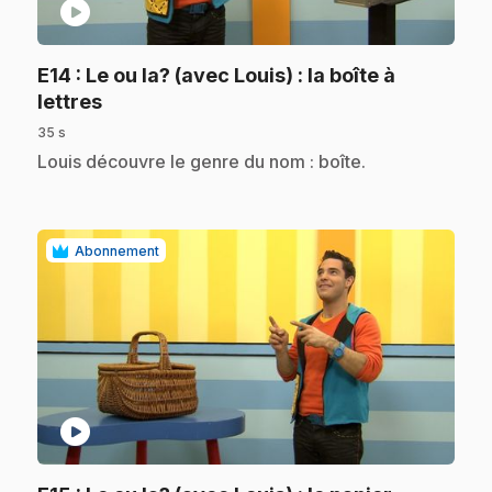
play_circle
E14
: Le ou la? (avec Louis) : la boîte à
.
lettres
35 s
.
Louis découvre le genre du nom : boîte.
Abonnement
play_circle