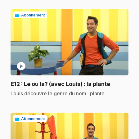
Abonnement
play_circle
.
E12
: Le ou la? (avec Louis) : la plante
.
Louis découvre le genre du nom : plante.
Abonnement