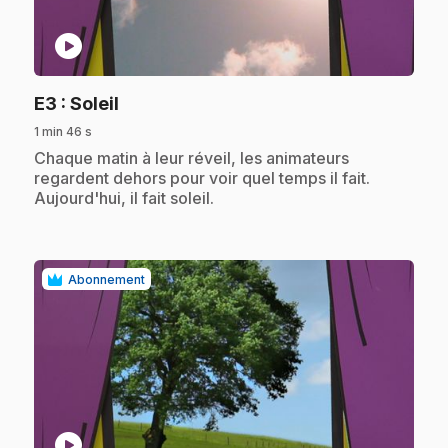
play_circle
.
E3
: Soleil
1 min 46 s
.
Chaque matin à leur réveil, les animateurs
regardent dehors pour voir quel temps il fait.
Aujourd'hui, il fait soleil.
Abonnement
play_circle