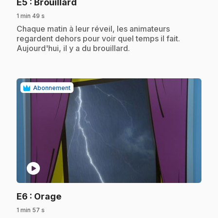
.
E5
: Brouillard
1 min 49 s
.
Chaque matin à leur réveil, les animateurs
regardent dehors pour voir quel temps il fait.
Aujourd'hui, il y a du brouillard.
Abonnement
play_circle
.
E6
: Orage
1 min 57 s