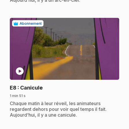
Aujourd'hui, il y a un arc-en-ciel.
Abonnement
play_circle
.
E8
: Canicule
1 min 51 s
.
Chaque matin à leur réveil, les animateurs
regardent dehors pour voir quel temps il fait.
Aujourd'hui, il y a une canicule.