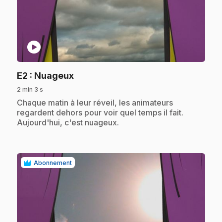
play_circle
.
E2
: Nuageux
2 min 3 s
.
Chaque matin à leur réveil, les animateurs
regardent dehors pour voir quel temps il fait.
Aujourd'hui, c'est nuageux.
Abonnement