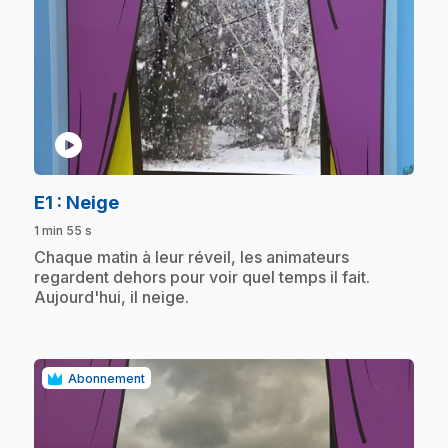
play_circle
.
E1
: Neige
1 min 55 s
.
Chaque matin à leur réveil, les animateurs
regardent dehors pour voir quel temps il fait.
Aujourd'hui, il neige.
Abonnement