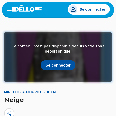
Aller
Se connecter
au
Open
the
contenu
menu
principal
Ce contenu n'est pas disponible depuis votre zone
géographique.
Se connecter
MINI TFO - AUJOURD'HUI IL FAIT
Neige
share