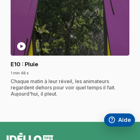
play_circle
.
E10
: Pluie
1 min 48 s
.
Chaque matin à leur réveil, les animateurs
regardent dehors pour voir quel temps il fait.
Aujourd'hui, il pleut.
help
Aide
Accéder à l
,Ce lien s'
pied