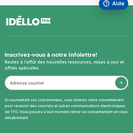
help
Aide
Accéder à l
,Ce lien s'
pied
de
page
Inscrivez-vous à notre infolettre!
Restez à l’affût des nouvelles ressources, mises à jour et
offres spéciales.
En soumettant vos coordonnées, vous donnez votre consentement
pour recevoir des courriels et autres communications électroniques
de TFO. Vous pouvez à tout moment retirer ce consentement en vous
désabonnant.