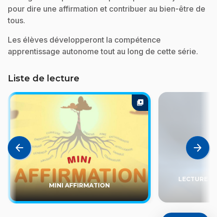
pour dire une affirmation et contribuer au bien-être de
tous.
Les élèves développeront la compétence
apprentissage autonome tout au long de cette série.
Liste de lecture
video_library
arrow_back
arrow_forward
LECTURE EN
MINI AFFIRMATION