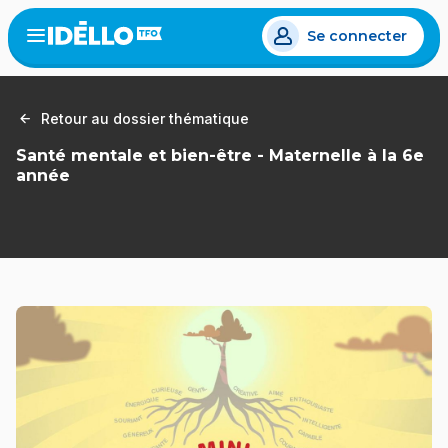
Aller
Se connecter
au
Open
the
contenu
menu
principal
Retour au dossier thématique
Santé mentale et bien-être - Maternelle à la 6e
année