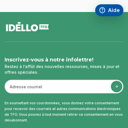
help
Aide
Accéder à l
,Ce lien s'
pied
de
page
Inscrivez-vous à notre infolettre!
Restez à l’affût des nouvelles ressources, mises à jour et
offres spéciales.
En soumettant vos coordonnées, vous donnez votre consentement
pour recevoir des courriels et autres communications électroniques
de TFO. Vous pouvez à tout moment retirer ce consentement en vous
désabonnant.