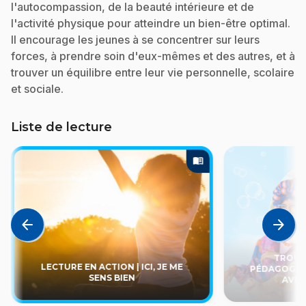
l'autocompassion, de la beauté intérieure et de
l'activité physique pour atteindre un bien-être optimal.
Il encourage les jeunes à se concentrer sur leurs
forces, à prendre soin d'eux-mêmes et des autres, et à
trouver un équilibre entre leur vie personnelle, scolaire
et sociale.
Liste de lecture
menu_book
arrow_back
arrow_forward
TROUSS
LECTURE EN ACTION | ICI, JE ME
PÉDAGOGIQU
SENS BIEN
AVEC