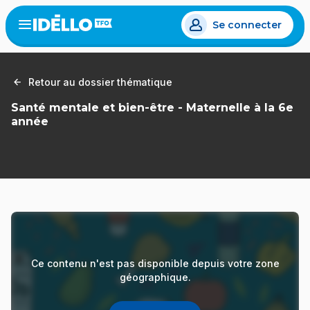
Aller
Se connecter
au
Open
the
contenu
menu
principal
Retour au dossier thématique
Santé mentale et bien-être - Maternelle à la 6e
année
Ce contenu n'est pas disponible depuis votre zone
géographique.