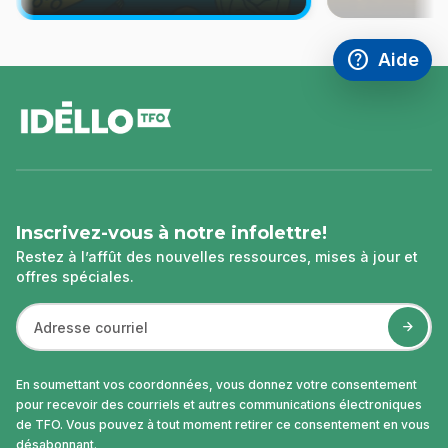
help
Aide
Accéder à l
,Ce lien s'
pied
de
page
Inscrivez-vous à notre infolettre!
Restez à l’affût des nouvelles ressources, mises à jour et
offres spéciales.
En soumettant vos coordonnées, vous donnez votre consentement
pour recevoir des courriels et autres communications électroniques
de TFO. Vous pouvez à tout moment retirer ce consentement en vous
désabonnant.