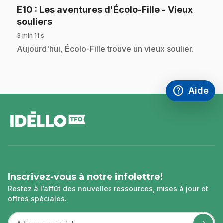
E10
: Les aventures d'Écolo-Fille - Vieux
.
souliers
3 min 11 s
.
Aujourd'hui, Écolo-Fille trouve un vieux soulier.
help
Aide
Accéder à l
,Ce lien s'
pied
de
page
Inscrivez-vous à notre infolettre!
Restez à l’affût des nouvelles ressources, mises à jour et
offres spéciales.