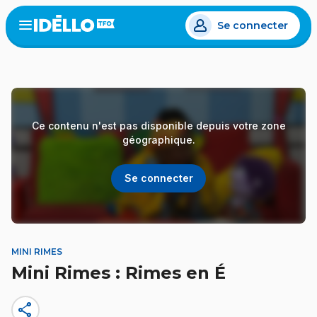
Aller
Se connecter
au
Open
the
contenu
menu
principal
Ce contenu n'est pas disponible depuis votre zone
géographique.
Se connecter
MINI RIMES
Mini Rimes : Rimes en É
share