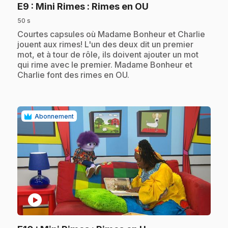
.
E9
: Mini Rimes : Rimes en OU
50 s
.
Courtes capsules où Madame Bonheur et Charlie
jouent aux rimes! L'un des deux dit un premier
mot, et à tour de rôle, ils doivent ajouter un mot
qui rime avec le premier. Madame Bonheur et
Charlie font des rimes en OU.
Abonnement
play_circle