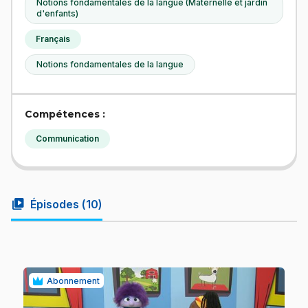
Notions fondamentales de la langue (Maternelle et jardin
d'enfants)
Français
Notions fondamentales de la langue
Compétences :
Communication
video_library
Épisodes (
10
)
Abonnement