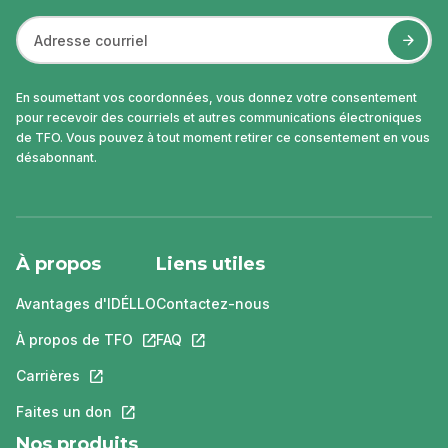
En soumettant vos coordonnées, vous donnez votre consentement
pour recevoir des courriels et autres communications électroniques
de TFO. Vous pouvez à tout moment retirer ce consentement en vous
désabonnant.
À propos
Liens utiles
Avantages d'IDÉLLO
Contactez-nous
À propos de TFO
Ce lien s'ouvrira dans un nouvel onglet.
FAQ
Ce lien s'ouvrira dans un nouvel ongle
Carrières
Ce lien s'ouvrira dans un nouvel onglet.
Faites un don
Ce lien s'ouvrira dans un nouvel onglet.
Nos produits