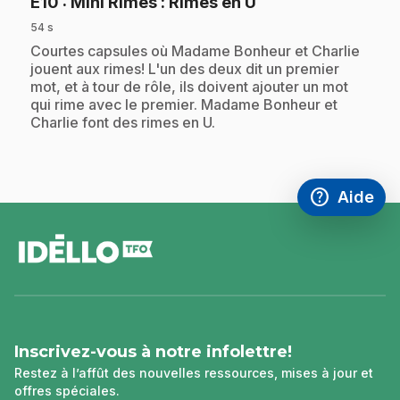
.
E10
: Mini Rimes : Rimes en U
54 s
.
Courtes capsules où Madame Bonheur et Charlie
jouent aux rimes! L'un des deux dit un premier
mot, et à tour de rôle, ils doivent ajouter un mot
qui rime avec le premier. Madame Bonheur et
Charlie font des rimes en U.
help
Aide
Accéder à l
,Ce lien s'
pied
de
page
Inscrivez-vous à notre infolettre!
Restez à l’affût des nouvelles ressources, mises à jour et
offres spéciales.