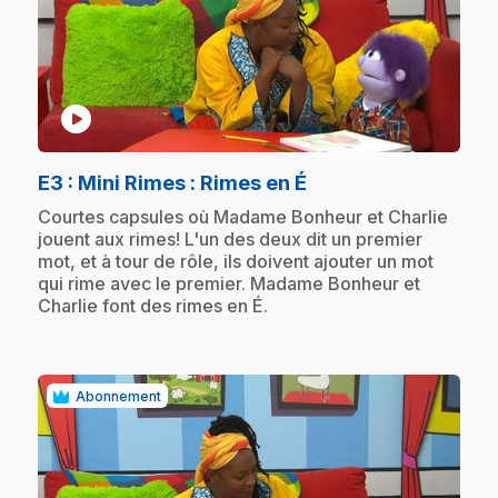
play_circle
.
E3
: Mini Rimes : Rimes en É
.
Courtes capsules où Madame Bonheur et Charlie
jouent aux rimes! L'un des deux dit un premier
mot, et à tour de rôle, ils doivent ajouter un mot
qui rime avec le premier. Madame Bonheur et
Charlie font des rimes en É.
Abonnement