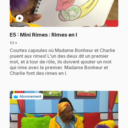
play_circle
.
E5
: Mini Rimes : Rimes en I
52 s
.
Courtes capsules où Madame Bonheur et Charlie
jouent aux rimes! L'un des deux dit un premier
mot, et à tour de rôle, ils doivent ajouter un mot
qui rime avec le premier. Madame Bonheur et
Charlie font des rimes en I.
Abonnement