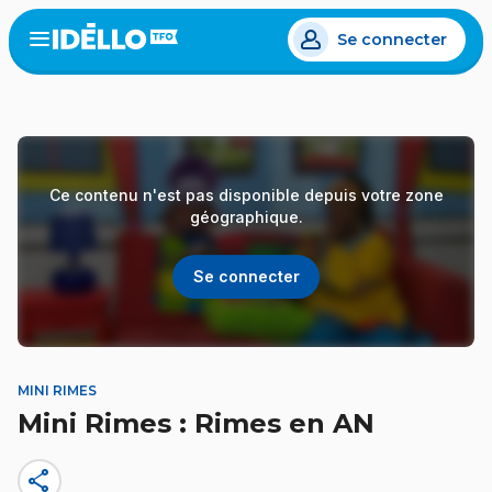
Aller
Se connecter
au
Open
the
contenu
menu
principal
Ce contenu n'est pas disponible depuis votre zone
géographique.
Se connecter
MINI RIMES
Mini Rimes : Rimes en AN
share