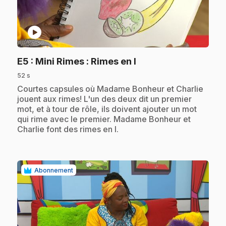
play_circle
.
E5
: Mini Rimes : Rimes en I
52 s
.
Courtes capsules où Madame Bonheur et Charlie
jouent aux rimes! L'un des deux dit un premier
mot, et à tour de rôle, ils doivent ajouter un mot
qui rime avec le premier. Madame Bonheur et
Charlie font des rimes en I.
Abonnement