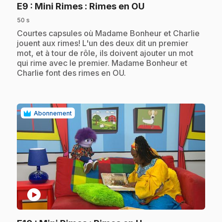
.
E9
: Mini Rimes : Rimes en OU
50 s
.
Courtes capsules où Madame Bonheur et Charlie
jouent aux rimes! L'un des deux dit un premier
mot, et à tour de rôle, ils doivent ajouter un mot
qui rime avec le premier. Madame Bonheur et
Charlie font des rimes en OU.
Abonnement
play_circle