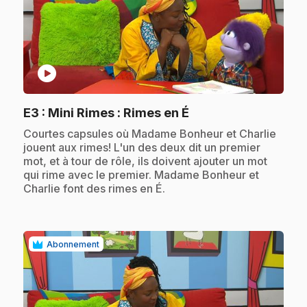
play_circle
.
E3
: Mini Rimes : Rimes en É
.
Courtes capsules où Madame Bonheur et Charlie
jouent aux rimes! L'un des deux dit un premier
mot, et à tour de rôle, ils doivent ajouter un mot
qui rime avec le premier. Madame Bonheur et
Charlie font des rimes en É.
Abonnement