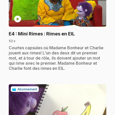
play_circle
.
E4
: Mini Rimes : Rimes en EIL
52 s
.
Courtes capsules où Madame Bonheur et Charlie
jouent aux rimes! L'un des deux dit un premier
mot, et à tour de rôle, ils doivent ajouter un mot
qui rime avec le premier. Madame Bonheur et
Charlie font des rimes en EIL.
Abonnement