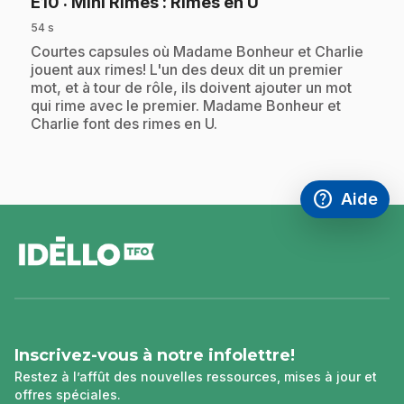
.
E10
: Mini Rimes : Rimes en U
54 s
.
Courtes capsules où Madame Bonheur et Charlie
jouent aux rimes! L'un des deux dit un premier
mot, et à tour de rôle, ils doivent ajouter un mot
qui rime avec le premier. Madame Bonheur et
Charlie font des rimes en U.
help
Aide
Accéder à l
,Ce lien s'
pied
de
page
Inscrivez-vous à notre infolettre!
Restez à l’affût des nouvelles ressources, mises à jour et
offres spéciales.