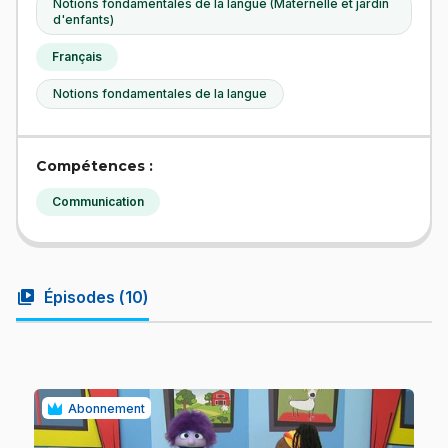
Notions fondamentales de la langue (Maternelle et jardin
d'enfants)
Français
Notions fondamentales de la langue
Compétences :
Communication
video_library
Épisodes (
10
)
Abonnement