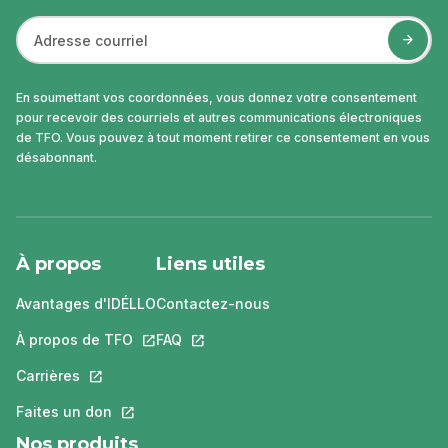
En soumettant vos coordonnées, vous donnez votre consentement
pour recevoir des courriels et autres communications électroniques
de TFO. Vous pouvez à tout moment retirer ce consentement en vous
désabonnant.
À propos
Liens utiles
Avantages d'IDÉLLO
Contactez-nous
À propos de TFO
Ce lien s'ouvrira dans un nouvel onglet.
FAQ
Ce lien s'ouvrira dans un nouvel ongle
Carrières
Ce lien s'ouvrira dans un nouvel onglet.
Faites un don
Ce lien s'ouvrira dans un nouvel onglet.
Nos produits