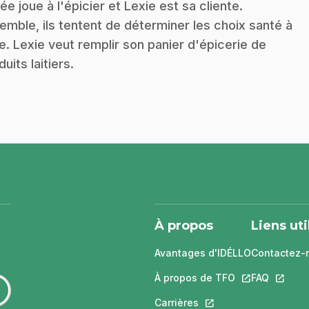
ée joue à l'épicier et Lexie est sa cliente.
emble, ils tentent de déterminer les choix santé à
re. Lexie veut remplir son panier d'épicerie de
uits laitiers.
À propos
Liens uti
Avantages d'IDÉLLO
Contactez-
À propos de TFO
Ce lien s'ouvri
FAQ
Ce lien 
Carrières
Ce lien s'ouvrira dans