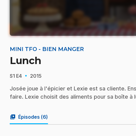
MINI TFO - BIEN MANGER
Lunch
·
S1
E4
2015
Josée joue à l'épicier et Lexie est sa cliente. E
faire. Lexie choisit des aliments pour sa boîte à 
video_library
Épisodes (
6
)