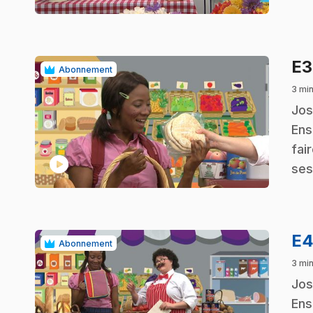
E
Abonnement
3 min
.
Jos
Ens
fai
play_circle
ses
E
Abonnement
3 min
.
Jos
Ens