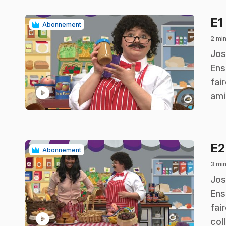
E1
Abonnement
2 min
.
Jos
Ens
fai
play_circle
ami
E
Abonnement
3 min
.
Jos
Ens
fai
play_circle
col