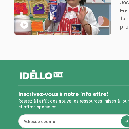
.
Jos
Ens
fai
play_circle
prod
pied
de
page
Inscrivez-vous à notre infolettre!
Restez à l’affût des nouvelles ressources, mises à jour
et offres spéciales.