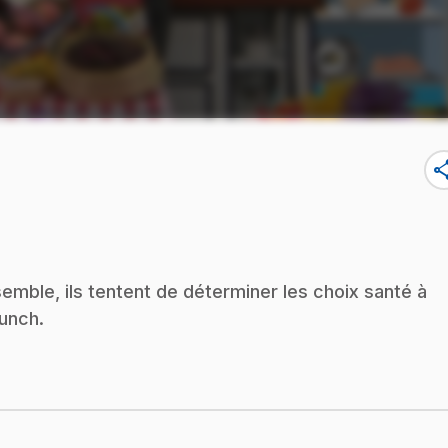
sha
nsemble, ils tentent de déterminer les choix santé à
lunch.