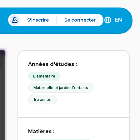
EN
S'inscrire
Se connecter
s un nouvel onglet.
DISCOVER
THE
ENGLISH
VERSION
OF
IDÉLLO.
Années d'études :
Élémentaire
Maternelle et jardin d'enfants
1re année
Matières :