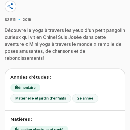
share
·
S2
E15
2019
Découvre le yoga à travers les yeux d'un petit pangolin
curieux qui vit en Chine! Suis Josée dans cette
aventure « Mini yoga à travers le monde » remplie de
poses amusantes, de chansons et de
rebondissements!
Années d'études :
Élémentaire
Maternelle et jardin d'enfants
2e année
Matières :
Éducation physique et santé