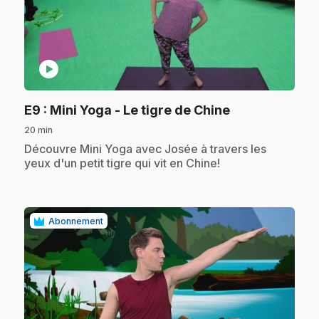
play_circle
.
E9
: Mini Yoga - Le tigre de Chine
20 min
.
Découvre Mini Yoga avec Josée à travers les
yeux d'un petit tigre qui vit en Chine!
Abonnement