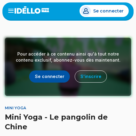
Aller
Se connecter
au
Open
the
contenu
menu
principal
Pour accéder à ce contenu ainsi qu'à tout notre
contenu exclusif, abonnez-vous dès maintenant.
Se connecter
S'inscrire
MINI YOGA
Mini Yoga - Le pangolin de
Chine