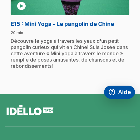
play_circle
.
E15
: Mini Yoga - Le pangolin de Chine
20 min
.
Découvre le yoga à travers les yeux d'un petit
pangolin curieux qui vit en Chine! Suis Josée dans
cette aventure « Mini yoga à travers le monde »
remplie de poses amusantes, de chansons et de
rebondissements!
help
Aide
Accéder à l
,Ce lien s'
pied
de
page