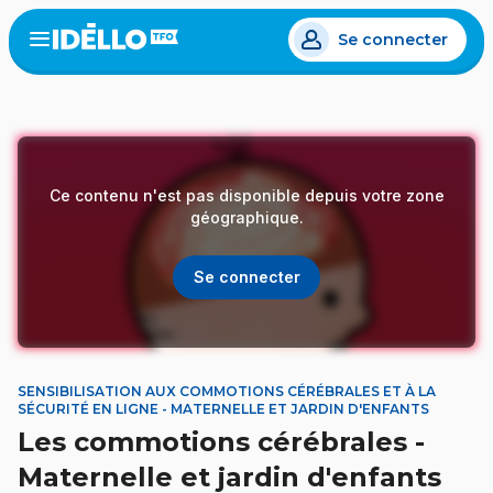
Aller
Se connecter
au
Open
the
contenu
menu
principal
Ce contenu n'est pas disponible depuis votre zone
géographique.
Se connecter
SENSIBILISATION AUX COMMOTIONS CÉRÉBRALES ET À LA
SÉCURITÉ EN LIGNE - MATERNELLE ET JARDIN D'ENFANTS
Les commotions cérébrales -
Maternelle et jardin d'enfants