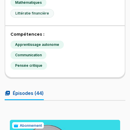
Mathématiques
Littératie financière
Compétences :
Apprentissage autonome
Communication
Pensée critique
video_library
Épisodes (
44
)
Abonnement