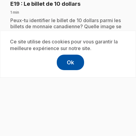
.
E19
: Le billet de 10 dollars
1 min
.
Peux-tu identifier le billet de 10 dollars parmi les
billets de monnaie canadienne? Quelle image se
retrouve sur ce billet?
Ce site utilise des cookies pour vous garantir la
meilleure expérience sur notre site.
Abonnement
Ok
help
Aide
Accéder à l
,Ce lien s'
play_circle
.
E20
: Comment arriver à 35 dollars
1 min