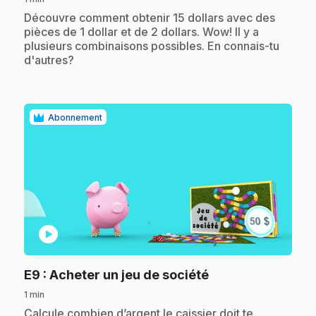
.
Découvre comment obtenir 15 dollars avec des
pièces de 1 dollar et de 2 dollars. Wow! Il y a
plusieurs combinaisons possibles. En connais-tu
d'autres?
Abonnement
play_circle
.
E9
: Acheter un jeu de société
1 min
.
Calcule combien d’argent le caissier doit te