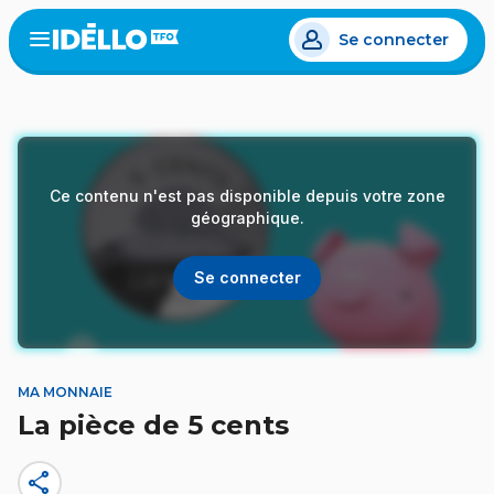
Aller
Se connecter
au
Open
the
contenu
menu
principal
Ce contenu n'est pas disponible depuis votre zone
géographique.
Se connecter
MA MONNAIE
La pièce de 5 cents
share