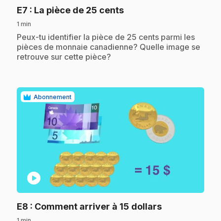
.
E7
: La pièce de 25 cents
1 min
.
Peux-tu identifier la pièce de 25 cents parmi les
pièces de monnaie canadienne? Quelle image se
retrouve sur cette pièce?
Abonnement
play_circle
.
E8
: Comment arriver à 15 dollars
1 min