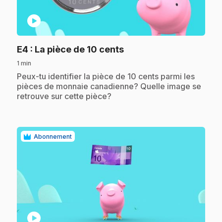
play_circle
.
E4
: La pièce de 10 cents
1 min
.
Peux-tu identifier la pièce de 10 cents parmi les
pièces de monnaie canadienne? Quelle image se
retrouve sur cette pièce?
Abonnement
play_circle