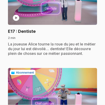
play_circle
.
E17
: Dentiste
2 min
.
La joueuse Alice tourne la roue du jeu et le métier
du jour lui est dévoilé… dentiste! Elle découvre
plein de choses sur ce métier passionnant.
Abonnement