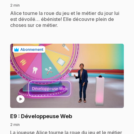
2 min
.
Alice tourne la roue du jeu et le métier du jour lui
est dévoilé… ébéniste! Elle découvre plein de
choses sur ce métier.
Abonnement
play_circle
.
E9
: Développeuse Web
2 min
.
La joueuse Alice tourne la roue du jeu et le métier