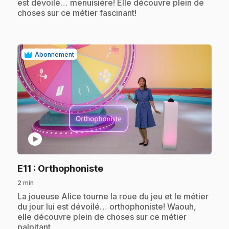
est dévoilé… menuisière! Elle découvre plein de
choses sur ce métier fascinant!
Abonnement
play_circle
.
E11
: Orthophoniste
2 min
.
La joueuse Alice tourne la roue du jeu et le métier
du jour lui est dévoilé… orthophoniste! Waouh,
elle découvre plein de choses sur ce métier
palpitant.