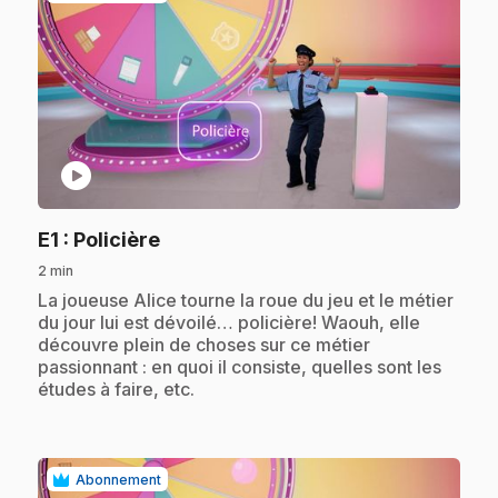
play_circle
.
E1
: Policière
2 min
.
La joueuse Alice tourne la roue du jeu et le métier
du jour lui est dévoilé… policière! Waouh, elle
découvre plein de choses sur ce métier
passionnant : en quoi il consiste, quelles sont les
études à faire, etc.
Abonnement