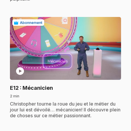
Abonnement
play_circle
.
E12
: Mécanicien
2 min
.
Christopher tourne la roue du jeu et le métier du
jour lui est dévoilé… mécanicien! Il découvre plein
de choses sur ce métier passionnant.