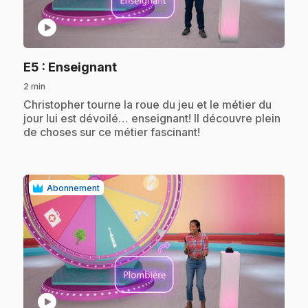
play_circle
.
E5
: Enseignant
2 min
.
Christopher tourne la roue du jeu et le métier du
jour lui est dévoilé… enseignant! Il découvre plein
de choses sur ce métier fascinant!
Abonnement
play_circle