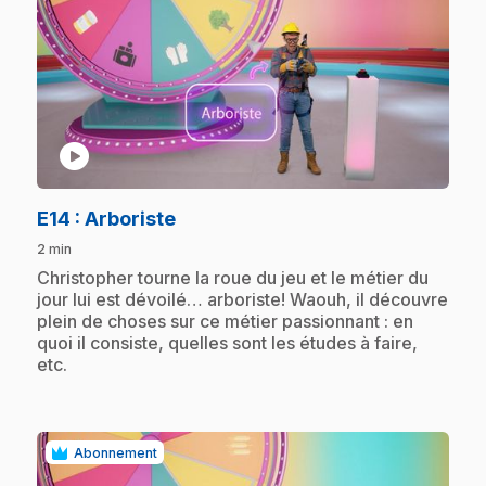
play_circle
.
E14
: Arboriste
2 min
.
Christopher tourne la roue du jeu et le métier du
jour lui est dévoilé… arboriste! Waouh, il découvre
plein de choses sur ce métier passionnant : en
quoi il consiste, quelles sont les études à faire,
etc.
Abonnement