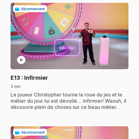
Abonnement
play_circle
.
E13
: Infirmier
2 min
.
Le joueur Christopher tourne la roue du jeu et le
métier du jour lui est dévoilé… infirmier! Waouh, il
découvre plein de choses sur ce beau métier.
Abonnement