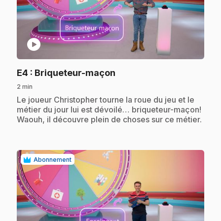
play_circle
.
E4
: Briqueteur-maçon
2 min
.
Le joueur Christopher tourne la roue du jeu et le
métier du jour lui est dévoilé… briqueteur-maçon!
Waouh, il découvre plein de choses sur ce métier.
Abonnement