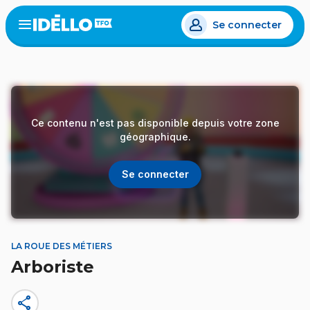
Aller
Se connecter
au
Open
the
contenu
menu
principal
Ce contenu n'est pas disponible depuis votre zone
géographique.
Se connecter
LA ROUE DES MÉTIERS
Arboriste
share