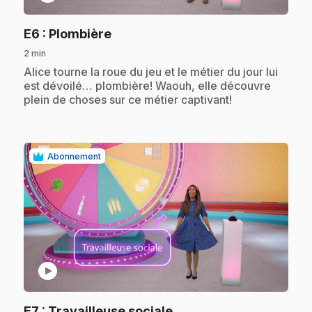
.
E6
: Plombière
2 min
.
Alice tourne la roue du jeu et le métier du jour lui
est dévoilé… plombière! Waouh, elle découvre
plein de choses sur ce métier captivant!
Abonnement
play_circle
.
E7
: Travailleuse sociale