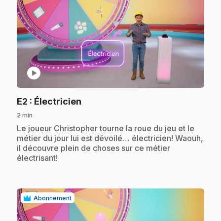
play_circle
.
E2
: Électricien
2 min
.
Le joueur Christopher tourne la roue du jeu et le
métier du jour lui est dévoilé… électricien! Waouh,
il découvre plein de choses sur ce métier
électrisant!
Abonnement