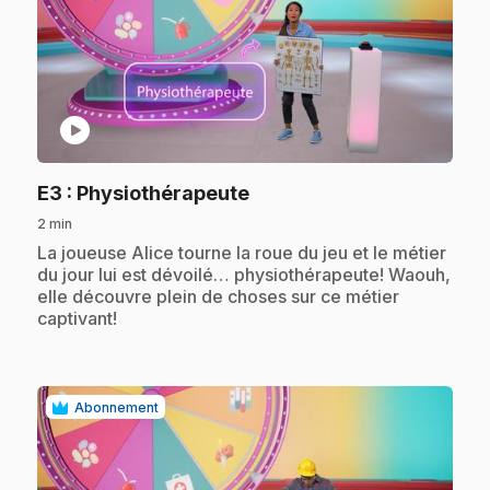
play_circle
.
E3
: Physiothérapeute
2 min
.
La joueuse Alice tourne la roue du jeu et le métier
du jour lui est dévoilé… physiothérapeute! Waouh,
elle découvre plein de choses sur ce métier
captivant!
Abonnement