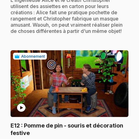
L'ingénieuse Alice et le créatif Christopher
utilisent des assiettes en carton pour leurs
créations : Alice fait une pratique pochette de
rangement et Christopher fabrique un masque
amusant. Waouh, on peut vraiment réaliser plein
de choses différentes à partir d'un même objet!
Abonnement
play_circle
E12
: Pomme de pin - souris et décoration
.
festive