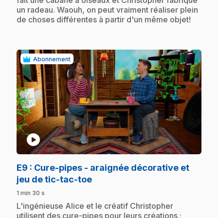
fait une cabane à oiseaux et Christopher fabrique
un radeau. Waouh, on peut vraiment réaliser plein
de choses différentes à partir d'un même objet!
Abonnement
play_circle
E9
: Cure-pipes - araignée décorative et
.
jeu de tic-tac-toe
1 min 30 s
.
L'ingénieuse Alice et le créatif Christopher
utilisent des cure-pipes pour leurs créations :