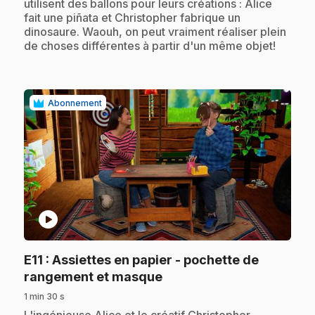
utilisent des ballons pour leurs créations : Alice
fait une piñata et Christopher fabrique un
dinosaure. Waouh, on peut vraiment réaliser plein
de choses différentes à partir d'un même objet!
Abonnement
play_circle
E11
: Assiettes en papier - pochette de
.
rangement et masque
1 min 30 s
.