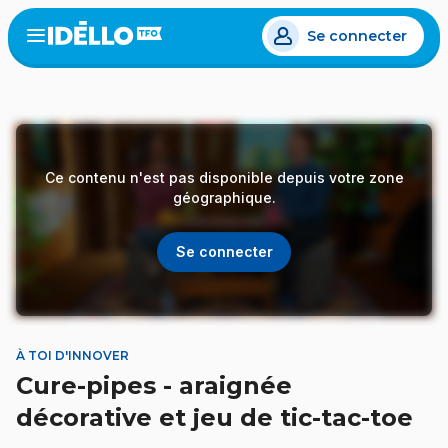
Aller
Se connecter
au
Open
the
contenu
menu
principal
Ce contenu n'est pas disponible depuis votre zone
géographique.
Se connecter
À TOI D'INNOVER
Cure-pipes - araignée
décorative et jeu de tic-tac-toe