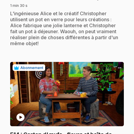
1 min 30 s
.
L'ingénieuse Alice et le créatif Christopher
utilisent un pot en verre pour leurs créations :
Alice fabrique une jolie lanterne et Christopher
fait un pot à déjeuner. Waouh, on peut vraiment
réaliser plein de choses différentes à partir d'un
même objet!
Abonnement
play_circle