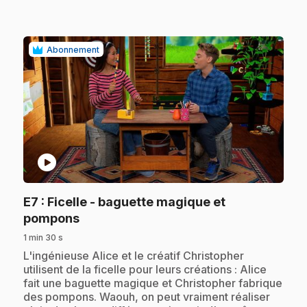
Abonnement
play_circle
E7
: Ficelle - baguette magique et
.
pompons
1 min 30 s
.
L'ingénieuse Alice et le créatif Christopher
utilisent de la ficelle pour leurs créations : Alice
fait une baguette magique et Christopher fabrique
des pompons. Waouh, on peut vraiment réaliser