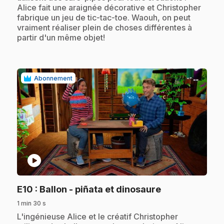
Alice fait une araignée décorative et Christopher
fabrique un jeu de tic-tac-toe. Waouh, on peut
vraiment réaliser plein de choses différentes à
partir d'un même objet!
Abonnement
play_circle
.
E10
: Ballon - piñata et dinosaure
1 min 30 s
.
L'ingénieuse Alice et le créatif Christopher