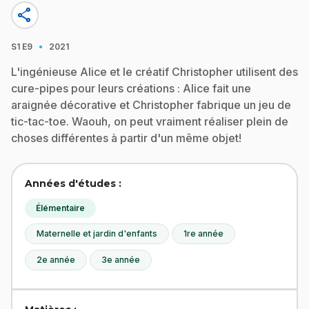
share
·
S1
E9
2021
L'ingénieuse Alice et le créatif Christopher utilisent des
cure-pipes pour leurs créations : Alice fait une
araignée décorative et Christopher fabrique un jeu de
tic-tac-toe. Waouh, on peut vraiment réaliser plein de
choses différentes à partir d'un même objet!
Années d'études :
Élémentaire
Maternelle et jardin d'enfants
1re année
2e année
3e année