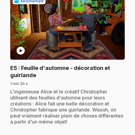
Abonnement
play_circle
E5
: Feuille d'automne - décoration et
.
guirlande
1 min 30 s
.
L'ingénieuse Alice et le créatif Christopher
utilisent des feuilles d'automne pour leurs
créations : Alice fait une belle décoration et
Christopher fabrique une guirlande. Waouh, on
peut vraiment réaliser plein de choses différentes
à partir d'un même objet!