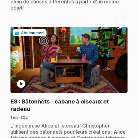
plein de choses différentes à partir d'un même
objet!
Abonnement
play_circle
E8
: Bâtonnets - cabane à oiseaux et
.
radeau
1 min 30 s
.
L'ingénieuse Alice et le créatif Christopher
utilisent des bâtonnets pour leurs créations : Alice