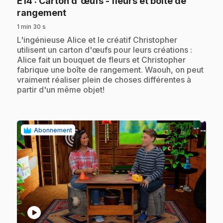
E14
: Carton d'œufs - fleurs et boîte de
.
rangement
1 min 30 s
.
L'ingénieuse Alice et le créatif Christopher
utilisent un carton d'œufs pour leurs créations :
Alice fait un bouquet de fleurs et Christopher
fabrique une boîte de rangement. Waouh, on peut
vraiment réaliser plein de choses différentes à
partir d'un même objet!
Abonnement
play_circle