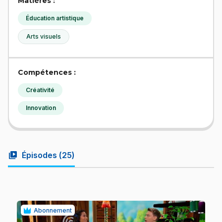
Matières :
Éducation artistique
Arts visuels
Compétences :
Créativité
Innovation
video_library
Épisodes (
25
)
Abonnement