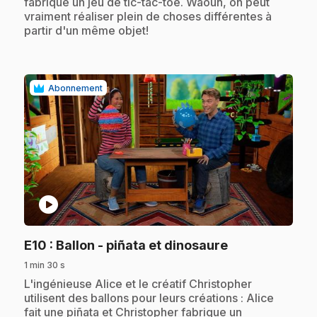
fabrique un jeu de tic-tac-toe. Waouh, on peut
vraiment réaliser plein de choses différentes à
partir d'un même objet!
Abonnement
play_circle
.
E10
: Ballon - piñata et dinosaure
1 min 30 s
.
L'ingénieuse Alice et le créatif Christopher
utilisent des ballons pour leurs créations : Alice
fait une piñata et Christopher fabrique un