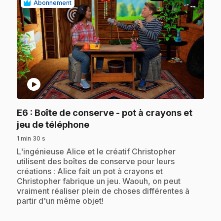
Abonnement
play_circle
E6
: Boîte de conserve - pot à crayons et
.
jeu de téléphone
1 min 30 s
.
L'ingénieuse Alice et le créatif Christopher
utilisent des boîtes de conserve pour leurs
créations : Alice fait un pot à crayons et
Christopher fabrique un jeu. Waouh, on peut
vraiment réaliser plein de choses différentes à
partir d'un même objet!