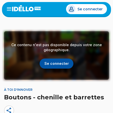
Aller
Se connecter
au
Open
the
contenu
menu
principal
Ce contenu n'est pas disponible depuis votre zone
géographique.
Se connecter
À TOI D'INNOVER
Boutons - chenille et barrettes
share