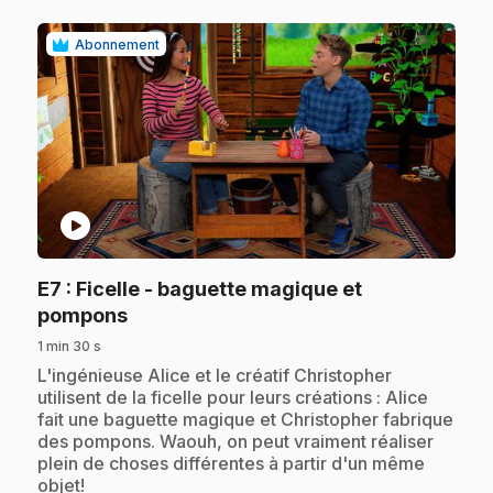
Abonnement
play_circle
E7
: Ficelle - baguette magique et
.
pompons
1 min 30 s
.
L'ingénieuse Alice et le créatif Christopher
utilisent de la ficelle pour leurs créations : Alice
fait une baguette magique et Christopher fabrique
des pompons. Waouh, on peut vraiment réaliser
plein de choses différentes à partir d'un même
objet!