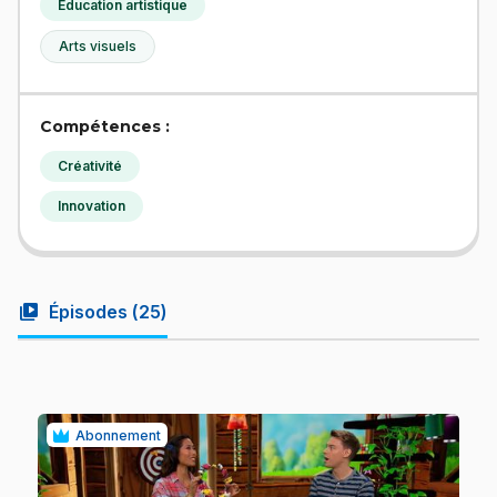
Éducation artistique
Arts visuels
Compétences :
Créativité
Innovation
video_library
Épisodes (
25
)
Abonnement