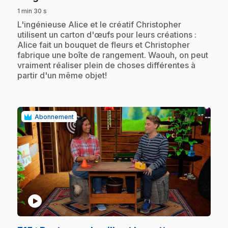
1 min 30 s
.
L'ingénieuse Alice et le créatif Christopher
utilisent un carton d'œufs pour leurs créations :
Alice fait un bouquet de fleurs et Christopher
fabrique une boîte de rangement. Waouh, on peut
vraiment réaliser plein de choses différentes à
partir d'un même objet!
Abonnement
play_circle