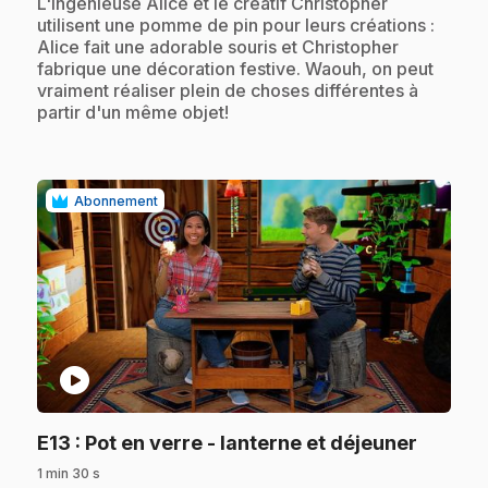
.
L'ingénieuse Alice et le créatif Christopher
utilisent une pomme de pin pour leurs créations :
Alice fait une adorable souris et Christopher
fabrique une décoration festive. Waouh, on peut
vraiment réaliser plein de choses différentes à
partir d'un même objet!
Abonnement
play_circle
.
E13
: Pot en verre - lanterne et déjeuner
1 min 30 s