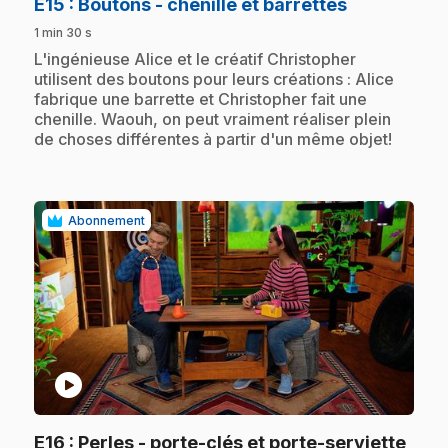
.
E15
: Boutons - chenille et barrettes
1 min 30 s
.
L'ingénieuse Alice et le créatif Christopher
utilisent des boutons pour leurs créations : Alice
fabrique une barrette et Christopher fait une
chenille. Waouh, on peut vraiment réaliser plein
de choses différentes à partir d'un même objet!
Abonnement
play_circle
.
E16
: Perles - porte-clés et porte-serviette