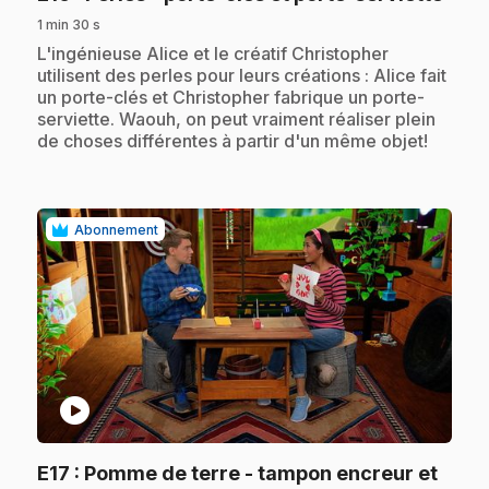
1 min 30 s
.
L'ingénieuse Alice et le créatif Christopher
utilisent des perles pour leurs créations : Alice fait
un porte-clés et Christopher fabrique un porte-
serviette. Waouh, on peut vraiment réaliser plein
de choses différentes à partir d'un même objet!
Abonnement
play_circle
E17
: Pomme de terre - tampon encreur et