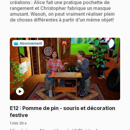
créations : Alice fait une pratique pochette de
rangement et Christopher fabrique un masque
amusant. Waouh, on peut vraiment réaliser plein
de choses différentes à partir d'un même objet!
Abonnement
play_circle
E12
: Pomme de pin - souris et décoration
.
festive
1 min 30 s