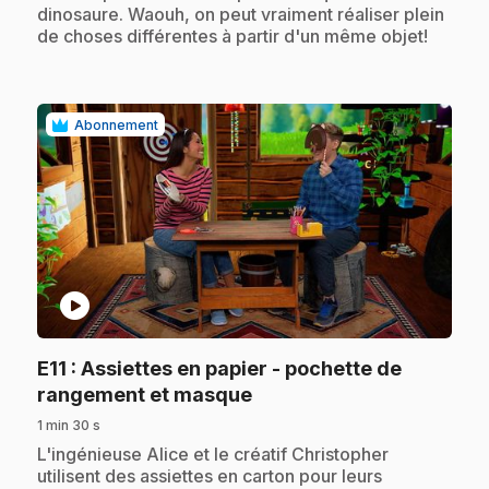
dinosaure. Waouh, on peut vraiment réaliser plein
de choses différentes à partir d'un même objet!
Abonnement
play_circle
E11
: Assiettes en papier - pochette de
.
rangement et masque
1 min 30 s
.
L'ingénieuse Alice et le créatif Christopher
utilisent des assiettes en carton pour leurs