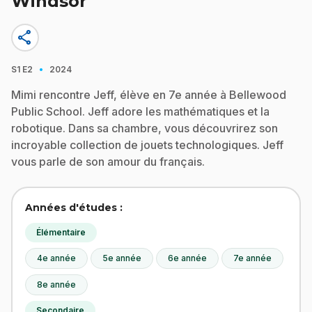
Windsor
share
·
S1
E2
2024
Mimi rencontre Jeff, élève en 7e année à Bellewood
Public School. Jeff adore les mathématiques et la
robotique. Dans sa chambre, vous découvrirez son
incroyable collection de jouets technologiques. Jeff
vous parle de son amour du français.
Années d'études :
Élémentaire
4e année
5e année
6e année
7e année
8e année
Secondaire