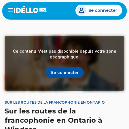
Aller
Se connecter
au
Open
the
contenu
menu
principal
Ce contenu n'est pas disponible depuis votre zone
géographique.
Se connecter
SUR LES ROUTES DE LA FRANCOPHONIE EN ONTARIO
Sur les routes de la
francophonie en Ontario à