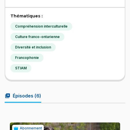
Thématiques :
Compréhension interculturelle
Culture franco-ontarienne
Diversité et inclusion
Francophonie
STIAM
video_library
Épisodes (
6
)
Abonnement