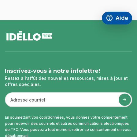
help
Aide
Accéder à l
,Ce lien s'
pied
de
page
Inscrivez-vous à notre infolettre!
Restez à l’affût des nouvelles ressources, mises à jour et
offres spéciales.
En soumettant vos coordonnées, vous donnez votre consentement
pour recevoir des courriels et autres communications électroniques
de TFO. Vous pouvez à tout moment retirer ce consentement en vous
désabonnant.