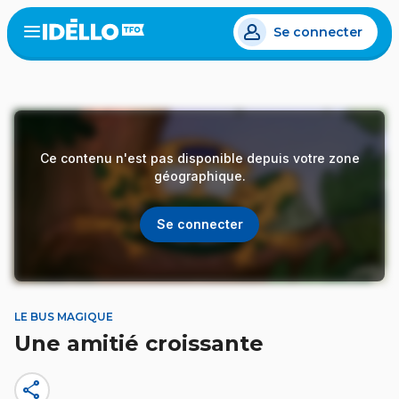
Aller
Se connecter
au
Open
the
contenu
menu
principal
Ce contenu n'est pas disponible depuis votre zone
géographique.
Se connecter
LE BUS MAGIQUE
Une amitié croissante
share