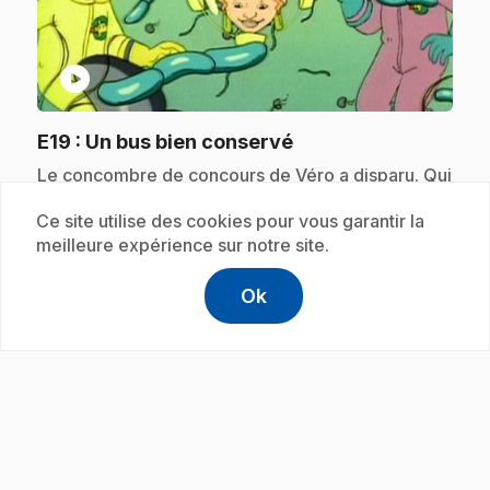
play_circle
.
E19
: Un bus bien conservé
.
Le concombre de concours de Véro a disparu. Qui
est le voleur? Les soupçons se tournent vers Mlle
Bille-en-tête.
Ce site utilise des cookies pour vous garantir la
meilleure expérience sur notre site.
Ok
help
Aide
Abonnement
Accéder à l
,Ce lien s'
play_circle