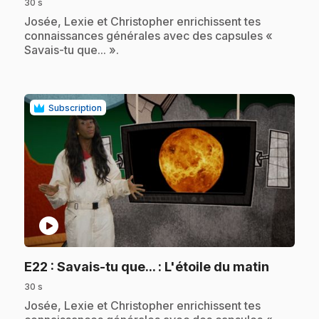
30 s
.
Josée, Lexie et Christopher enrichissent tes
connaissances générales avec des capsules «
Savais-tu que... ».
Subscription
play_circle
.
E22
: Savais-tu que... : L'étoile du matin
30 s
.
Josée, Lexie et Christopher enrichissent tes