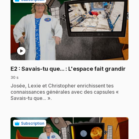
play_circle
.
E2
: Savais-tu que... : L'espace fait grandir
30 s
.
Josée, Lexie et Christopher enrichissent tes
connaissances générales avec des capsules «
Savais-tu que... ».
Subscription