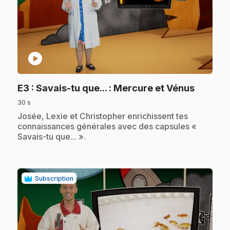
play_circle
.
E3
: Savais-tu que... : Mercure et Vénus
30 s
.
Josée, Lexie et Christopher enrichissent tes
connaissances générales avec des capsules «
Savais-tu que... ».
Subscription