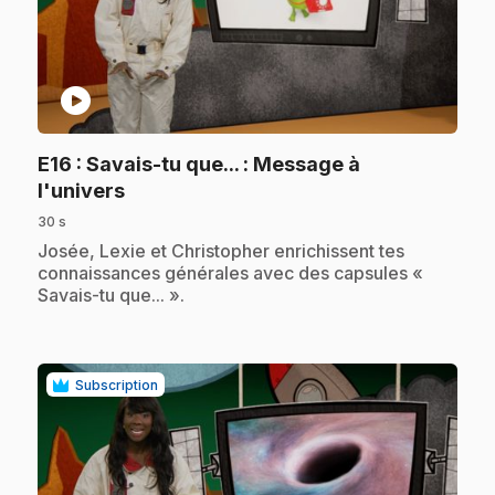
play_circle
E16
: Savais-tu que... : Message à
.
l'univers
30 s
.
Josée, Lexie et Christopher enrichissent tes
connaissances générales avec des capsules «
Savais-tu que... ».
Subscription