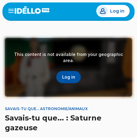
Skip
Log in
to
Open
the
main
menu
content
This content is not available from your geographic
area.
Log in
SAVAIS-TU QUE... ASTRONOMIE/ANIMAUX
Savais-tu que... : Saturne
gazeuse