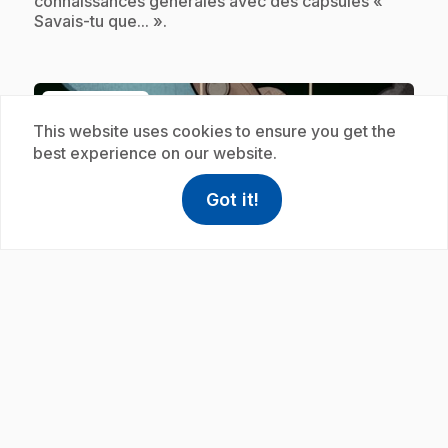
connaissances générales avec des capsules «
Savais-tu que... ».
Subscription
This website uses cookies to ensure you get the
best experience on our website.
Got it!
help
Help
Access FAQ
,This link w
play_circle
.
E23
: Savais-tu que... : Terre
30 s
.
Josée, Lexie et Christopher enrichissent tes
connaissances générales avec des capsules «
Savais-tu que... ».