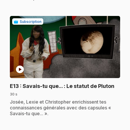
Subscription
play_circle
.
E13
: Savais-tu que... : Le statut de Pluton
30 s
.
Josée, Lexie et Christopher enrichissent tes
connaissances générales avec des capsules «
Savais-tu que... ».