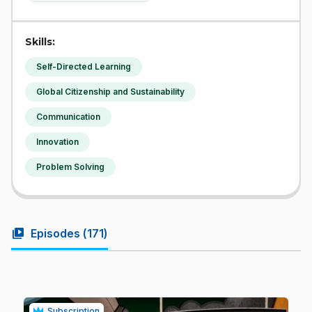
Skills:
Self-Directed Learning
Global Citizenship and Sustainability
Communication
Innovation
Problem Solving
video_library
Episodes (
171
)
Subscription