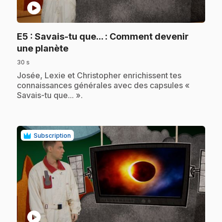
play_circle
E5
: Savais-tu que... : Comment devenir
.
une planète
30 s
.
Josée, Lexie et Christopher enrichissent tes
connaissances générales avec des capsules «
Savais-tu que... ».
Subscription
play_circle