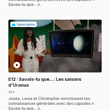
Savais-tu que... ».
Subscription
play_circle
E12
: Savais-tu que... : Les saisons
.
d'Uranus
30 s
.
Josée, Lexie et Christopher enrichissent tes
connaissances générales avec des capsules «
Savais-tu que... ».