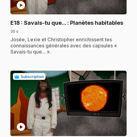
play_circle
.
E18
: Savais-tu que... : Planètes habitables
30 s
.
Josée, Lexie et Christopher enrichissent tes
connaissances générales avec des capsules «
Savais-tu que... ».
Subscription
play_circle