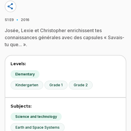
share
·
S1
E9
2016
Josée, Lexie et Christopher enrichissent tes
connaissances générales avec des capsules « Savais-
tu que... ».
Levels:
Elementary
Kindergarten
Grade 1
Grade 2
Subjects:
Science and technology
Earth and Space Systems