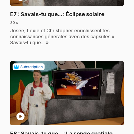
.
E7
: Savais-tu que... : Éclipse solaire
30 s
.
Josée, Lexie et Christopher enrichissent tes
connaissances générales avec des capsules «
Savais-tu que... ».
Subscription
play_circle
E8
: Savais-tu que... : La sonde spatiale