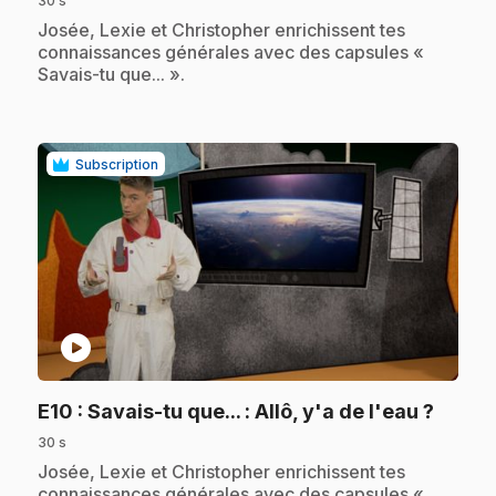
30 s
.
Josée, Lexie et Christopher enrichissent tes
connaissances générales avec des capsules «
Savais-tu que... ».
Subscription
play_circle
.
E10
: Savais-tu que... : Allô, y'a de l'eau ?
30 s
.
Josée, Lexie et Christopher enrichissent tes
connaissances générales avec des capsules «