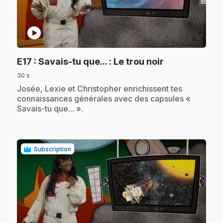
play_circle
.
E17
: Savais-tu que... : Le trou noir
30 s
.
Josée, Lexie et Christopher enrichissent tes
connaissances générales avec des capsules «
Savais-tu que... ».
Subscription