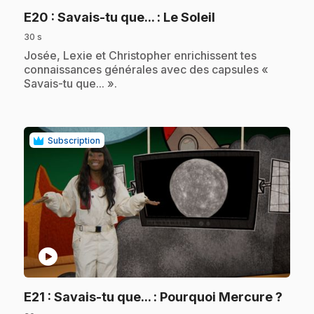
.
E20
: Savais-tu que... : Le Soleil
30 s
.
Josée, Lexie et Christopher enrichissent tes
connaissances générales avec des capsules «
Savais-tu que... ».
Subscription
play_circle
.
E21
: Savais-tu que... : Pourquoi Mercure ?