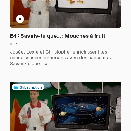
play_circle
.
E4
: Savais-tu que... : Mouches à fruit
30 s
.
Josée, Lexie et Christopher enrichissent tes
connaissances générales avec des capsules «
Savais-tu que... ».
Subscription