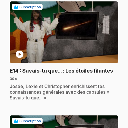
Subscription
play_circle
.
E14
: Savais-tu que... : Les étoiles filantes
30 s
.
Josée, Lexie et Christopher enrichissent tes
connaissances générales avec des capsules «
Savais-tu que... ».
Subscription