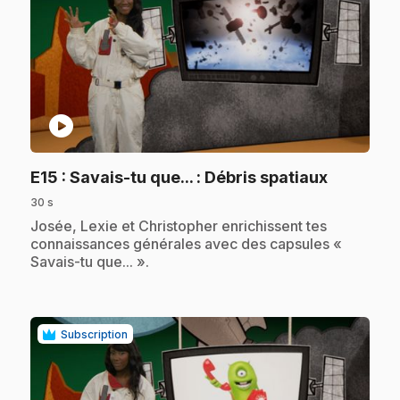
play_circle
.
E15
: Savais-tu que... : Débris spatiaux
30 s
.
Josée, Lexie et Christopher enrichissent tes
connaissances générales avec des capsules «
Savais-tu que... ».
Subscription