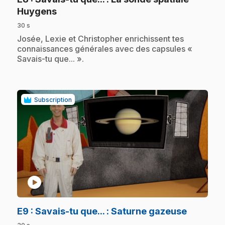
.
Huygens
30 s
.
Josée, Lexie et Christopher enrichissent tes
connaissances générales avec des capsules «
Savais-tu que... ».
Subscription
play_circle
.
E9
: Savais-tu que... : Saturne gazeuse