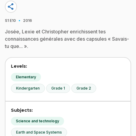
share
·
S1
E10
2016
Josée, Lexie et Christopher enrichissent tes
connaissances générales avec des capsules « Savais-
tu que... ».
Levels:
Elementary
Kindergarten
Grade 1
Grade 2
Subjects:
Science and technology
Earth and Space Systems