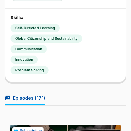
Skills:
Self-Directed Learning
Global Citizenship and Sustainability
Communication
Innovation
Problem Solving
video_library
Episodes (
171
)
Subscription