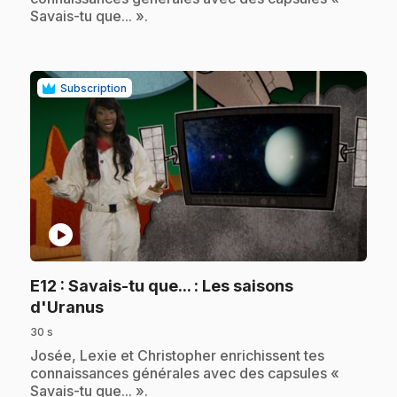
Savais-tu que... ».
Subscription
play_circle
E12
: Savais-tu que... : Les saisons
.
d'Uranus
30 s
.
Josée, Lexie et Christopher enrichissent tes
connaissances générales avec des capsules «
Savais-tu que... ».