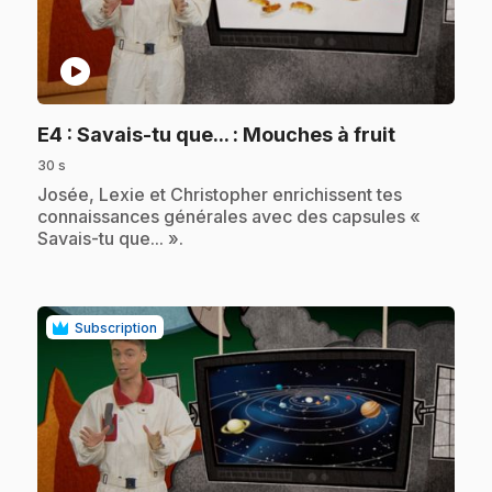
play_circle
.
E4
: Savais-tu que... : Mouches à fruit
30 s
.
Josée, Lexie et Christopher enrichissent tes
connaissances générales avec des capsules «
Savais-tu que... ».
Subscription