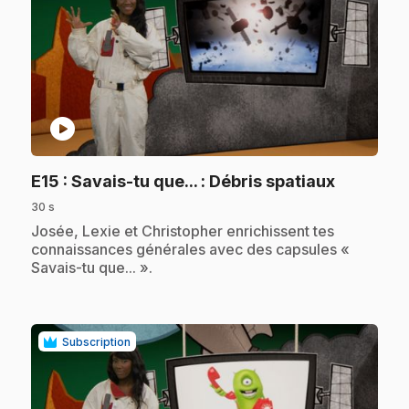
play_circle
.
E15
: Savais-tu que... : Débris spatiaux
30 s
.
Josée, Lexie et Christopher enrichissent tes
connaissances générales avec des capsules «
Savais-tu que... ».
Subscription