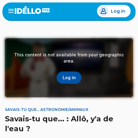
Skip
Log in
to
Open
the
main
menu
content
This content is not available from your geographic
area.
Log in
SAVAIS-TU QUE... ASTRONOMIE/ANIMAUX
Savais-tu que... : Allô, y'a de
l'eau ?