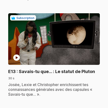
Subscription
play_circle
.
E13
: Savais-tu que... : Le statut de Pluton
30 s
.
Josée, Lexie et Christopher enrichissent tes
connaissances générales avec des capsules «
Savais-tu que... ».