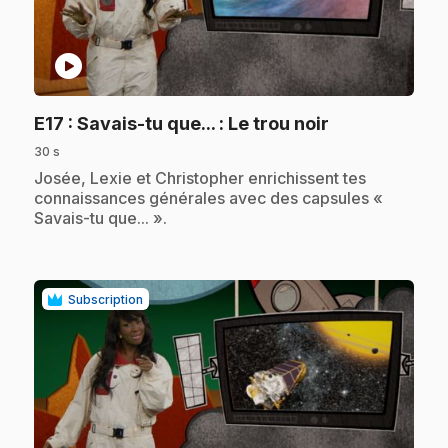
play_circle
.
E17
: Savais-tu que... : Le trou noir
30 s
.
Josée, Lexie et Christopher enrichissent tes
connaissances générales avec des capsules «
Savais-tu que... ».
Subscription