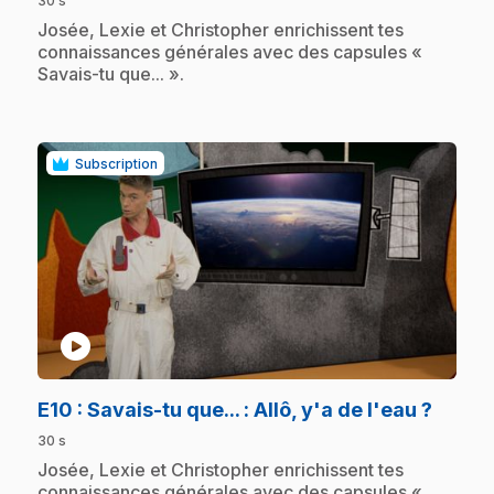
30 s
.
Josée, Lexie et Christopher enrichissent tes
connaissances générales avec des capsules «
Savais-tu que... ».
Subscription
play_circle
.
E10
: Savais-tu que... : Allô, y'a de l'eau ?
30 s
.
Josée, Lexie et Christopher enrichissent tes
connaissances générales avec des capsules «