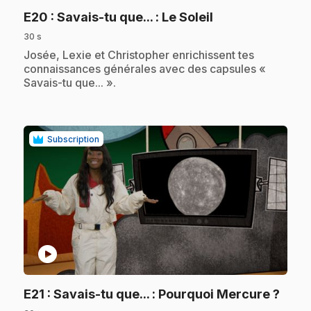
.
E20
: Savais-tu que... : Le Soleil
30 s
.
Josée, Lexie et Christopher enrichissent tes
connaissances générales avec des capsules «
Savais-tu que... ».
Subscription
play_circle
.
E21
: Savais-tu que... : Pourquoi Mercure ?