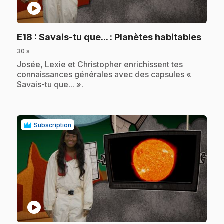
play_circle
.
E18
: Savais-tu que... : Planètes habitables
30 s
.
Josée, Lexie et Christopher enrichissent tes
connaissances générales avec des capsules «
Savais-tu que... ».
Subscription
play_circle