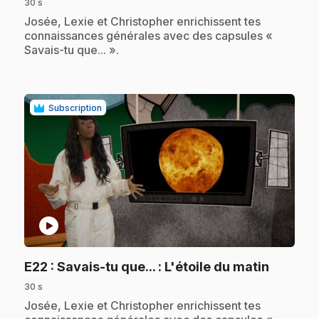
30 s
.
Josée, Lexie et Christopher enrichissent tes
connaissances générales avec des capsules «
Savais-tu que... ».
Subscription
play_circle
.
E22
: Savais-tu que... : L'étoile du matin
30 s
.
Josée, Lexie et Christopher enrichissent tes