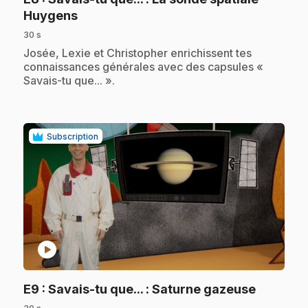
.
Huygens
30 s
.
Josée, Lexie et Christopher enrichissent tes
connaissances générales avec des capsules «
Savais-tu que... ».
Subscription
play_circle
.
E9
: Savais-tu que... : Saturne gazeuse