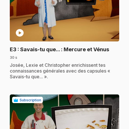
play_circle
.
E3
: Savais-tu que... : Mercure et Vénus
30 s
.
Josée, Lexie et Christopher enrichissent tes
connaissances générales avec des capsules «
Savais-tu que... ».
Subscription