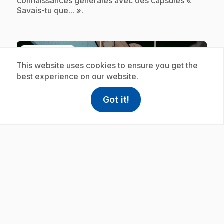
connaissances générales avec des capsules «
Savais-tu que... ».
Subscription
This website uses cookies to ensure you get the
best experience on our website.
Got it!
help
Help
Access FAQ
,This link w
play_circle
.
E23
: Savais-tu que... : Terre
30 s
.
Josée, Lexie et Christopher enrichissent tes
connaissances générales avec des capsules «
Savais-tu que... ».