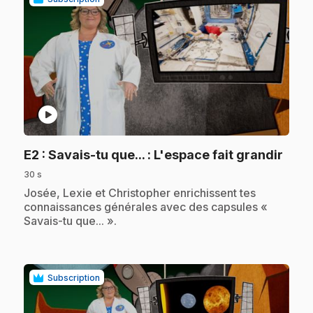
play_circle
.
E2
: Savais-tu que... : L'espace fait grandir
30 s
.
Josée, Lexie et Christopher enrichissent tes
connaissances générales avec des capsules «
Savais-tu que... ».
Subscription