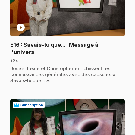
play_circle
E16
: Savais-tu que... : Message à
.
l'univers
30 s
.
Josée, Lexie et Christopher enrichissent tes
connaissances générales avec des capsules «
Savais-tu que... ».
Subscription