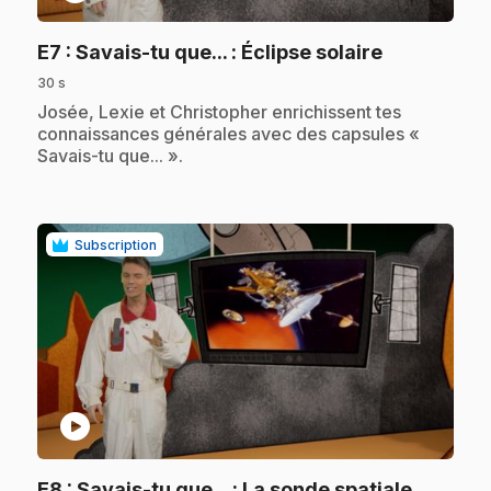
.
E7
: Savais-tu que... : Éclipse solaire
30 s
.
Josée, Lexie et Christopher enrichissent tes
connaissances générales avec des capsules «
Savais-tu que... ».
Subscription
play_circle
E8
: Savais-tu que... : La sonde spatiale