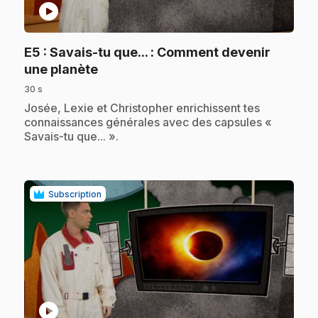
play_circle
E5
: Savais-tu que... : Comment devenir
.
une planète
30 s
.
Josée, Lexie et Christopher enrichissent tes
connaissances générales avec des capsules «
Savais-tu que... ».
Subscription
play_circle