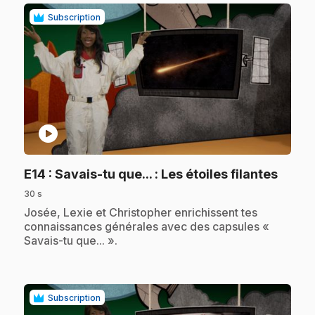
Subscription
play_circle
.
E14
: Savais-tu que... : Les étoiles filantes
30 s
.
Josée, Lexie et Christopher enrichissent tes
connaissances générales avec des capsules «
Savais-tu que... ».
Subscription