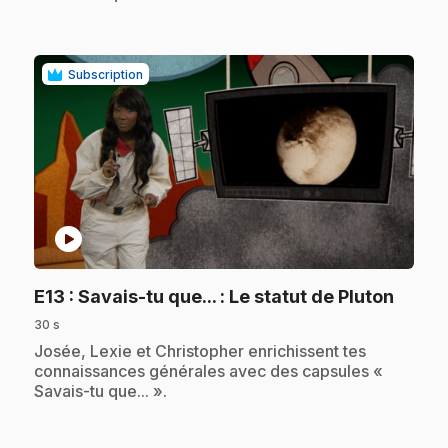
Subscription
play_circle
.
E13
: Savais-tu que... : Le statut de Pluton
30 s
.
Josée, Lexie et Christopher enrichissent tes
connaissances générales avec des capsules «
Savais-tu que... ».