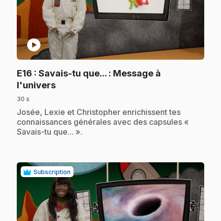
play_circle
E16
: Savais-tu que... : Message à
.
l'univers
30 s
.
Josée, Lexie et Christopher enrichissent tes
connaissances générales avec des capsules «
Savais-tu que... ».
Subscription