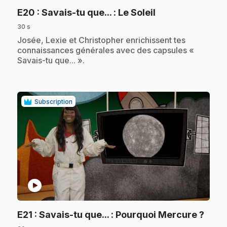
.
E20
: Savais-tu que... : Le Soleil
30 s
.
Josée, Lexie et Christopher enrichissent tes
connaissances générales avec des capsules «
Savais-tu que... ».
Subscription
play_circle
.
E21
: Savais-tu que... : Pourquoi Mercure ?