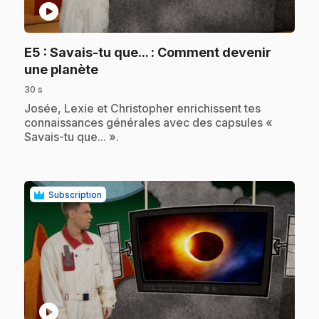
play_circle
E5
: Savais-tu que... : Comment devenir
.
une planète
30 s
.
Josée, Lexie et Christopher enrichissent tes
connaissances générales avec des capsules «
Savais-tu que... ».
Subscription
play_circle