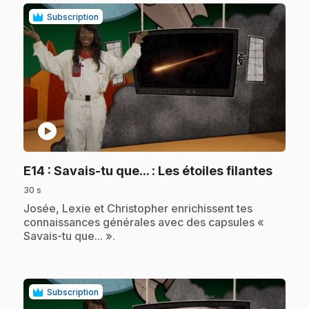
Subscription
play_circle
.
E14
: Savais-tu que... : Les étoiles filantes
30 s
.
Josée, Lexie et Christopher enrichissent tes
connaissances générales avec des capsules «
Savais-tu que... ».
Subscription