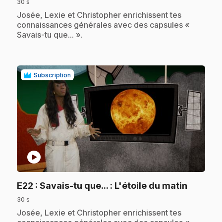
30 s
.
Josée, Lexie et Christopher enrichissent tes
connaissances générales avec des capsules «
Savais-tu que... ».
Subscription
play_circle
.
E22
: Savais-tu que... : L'étoile du matin
30 s
.
Josée, Lexie et Christopher enrichissent tes