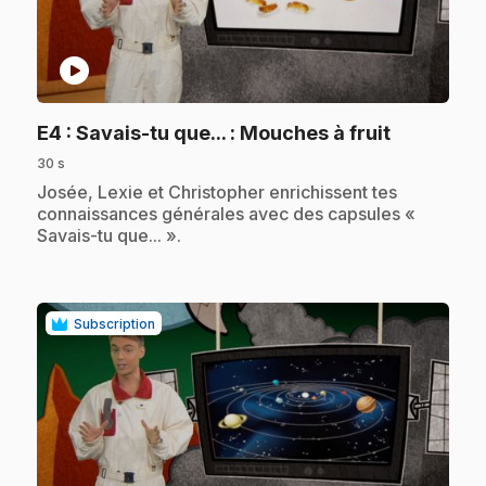
play_circle
.
E4
: Savais-tu que... : Mouches à fruit
30 s
.
Josée, Lexie et Christopher enrichissent tes
connaissances générales avec des capsules «
Savais-tu que... ».
Subscription