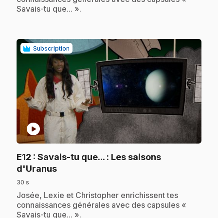
Savais-tu que... ».
Subscription
play_circle
E12
: Savais-tu que... : Les saisons
.
d'Uranus
30 s
.
Josée, Lexie et Christopher enrichissent tes
connaissances générales avec des capsules «
Savais-tu que... ».