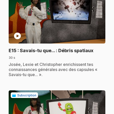
play_circle
.
E15
: Savais-tu que... : Débris spatiaux
30 s
.
Josée, Lexie et Christopher enrichissent tes
connaissances générales avec des capsules «
Savais-tu que... ».
Subscription