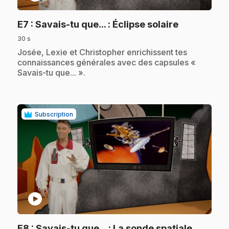
.
E7
: Savais-tu que... : Éclipse solaire
30 s
.
Josée, Lexie et Christopher enrichissent tes
connaissances générales avec des capsules «
Savais-tu que... ».
Subscription
play_circle
E8
: Savais-tu que... : La sonde spatiale