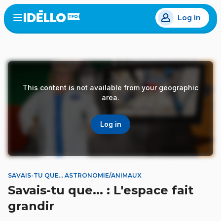
Skip
Log in
to
Open
the
main
menu
content
This content is not available from your geographic
area.
Log in
SAVAIS-TU QUE... ASTRONOMIE/ANIMAUX
Savais-tu que... : L'espace fait
grandir