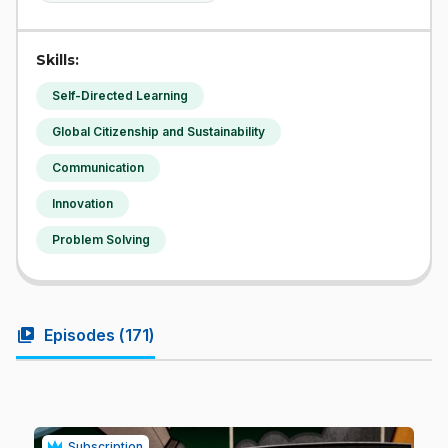
Skills:
Self-Directed Learning
Global Citizenship and Sustainability
Communication
Innovation
Problem Solving
video_library
Episodes (
171
)
Subscription