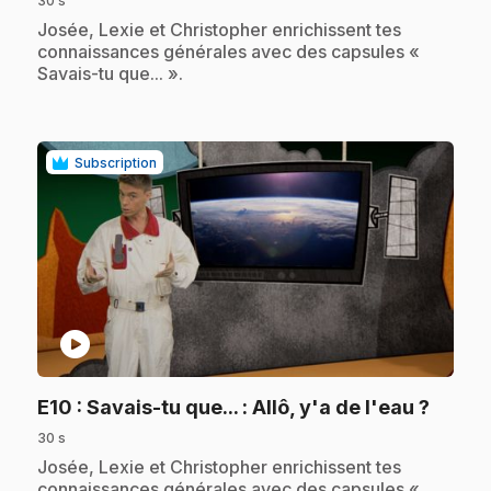
30 s
.
Josée, Lexie et Christopher enrichissent tes
connaissances générales avec des capsules «
Savais-tu que... ».
Subscription
play_circle
.
E10
: Savais-tu que... : Allô, y'a de l'eau ?
30 s
.
Josée, Lexie et Christopher enrichissent tes
connaissances générales avec des capsules «