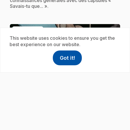
connaissances générales avec des capsules «
Savais-tu que... ».
Subscription
This website uses cookies to ensure you get the
best experience on our website.
Got it!
help
Help
Access FAQ
,This link w
play_circle
.
E23
: Savais-tu que... : Terre
30 s
.
Josée, Lexie et Christopher enrichissent tes
connaissances générales avec des capsules «
Savais-tu que... ».