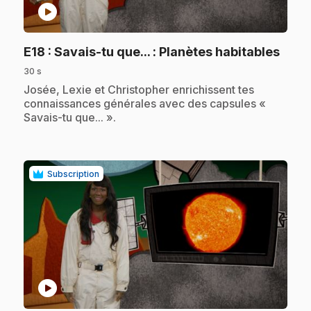
play_circle
.
E18
: Savais-tu que... : Planètes habitables
30 s
.
Josée, Lexie et Christopher enrichissent tes
connaissances générales avec des capsules «
Savais-tu que... ».
Subscription
play_circle