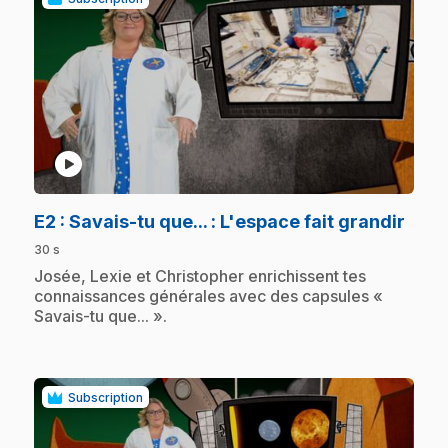
play_circle
.
E2
: Savais-tu que... : L'espace fait grandir
30 s
.
Josée, Lexie et Christopher enrichissent tes
connaissances générales avec des capsules «
Savais-tu que... ».
Subscription