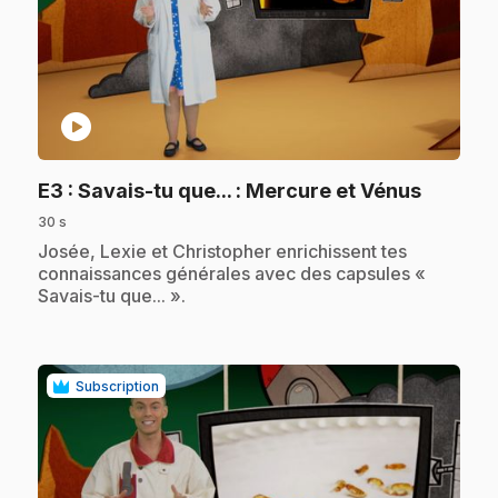
play_circle
.
E3
: Savais-tu que... : Mercure et Vénus
30 s
.
Josée, Lexie et Christopher enrichissent tes
connaissances générales avec des capsules «
Savais-tu que... ».
Subscription