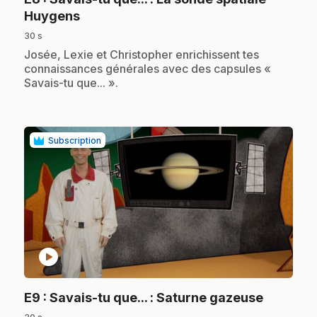
.
Huygens
30 s
.
Josée, Lexie et Christopher enrichissent tes
connaissances générales avec des capsules «
Savais-tu que... ».
Subscription
play_circle
.
E9
: Savais-tu que... : Saturne gazeuse