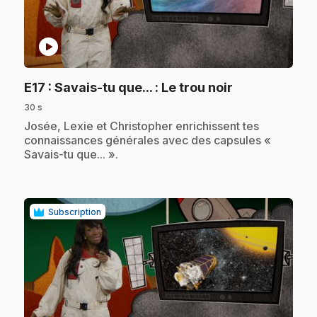
play_circle
.
E17
: Savais-tu que... : Le trou noir
30 s
.
Josée, Lexie et Christopher enrichissent tes
connaissances générales avec des capsules «
Savais-tu que... ».
Subscription