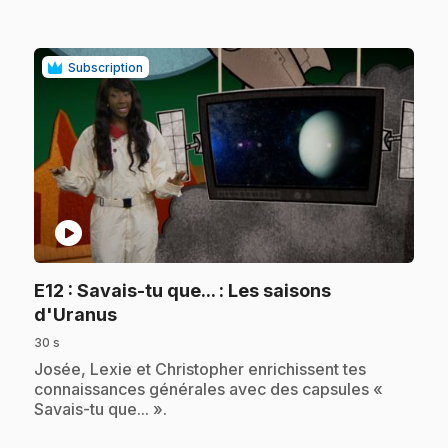
Subscription
play_circle
E12
: Savais-tu que... : Les saisons
.
d'Uranus
30 s
.
Josée, Lexie et Christopher enrichissent tes
connaissances générales avec des capsules «
Savais-tu que... ».