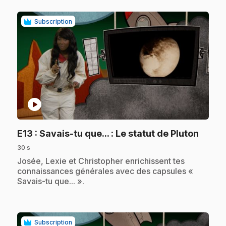
Subscription
play_circle
.
E13
: Savais-tu que... : Le statut de Pluton
30 s
.
Josée, Lexie et Christopher enrichissent tes
connaissances générales avec des capsules «
Savais-tu que... ».
Subscription