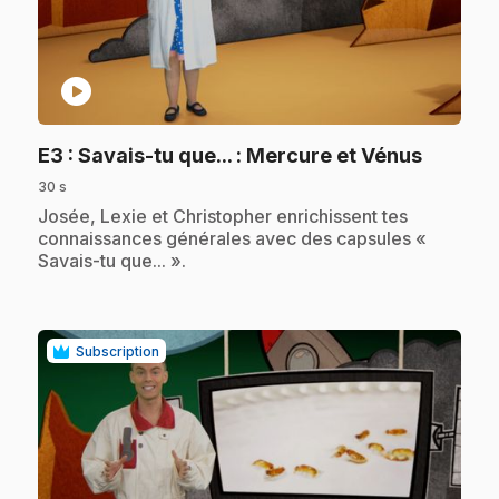
play_circle
.
E3
: Savais-tu que... : Mercure et Vénus
30 s
.
Josée, Lexie et Christopher enrichissent tes
connaissances générales avec des capsules «
Savais-tu que... ».
Subscription