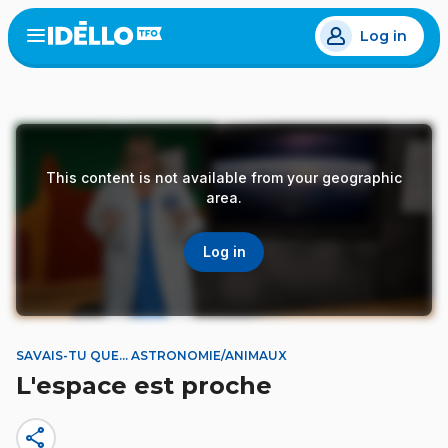
Skip
Log in
to
Open
the
main
menu
content
This content is not available from your geographic
area.
Log in
SAVAIS-TU QUE... ASTRONOMIE/ANIMAUX
L'espace est proche
share