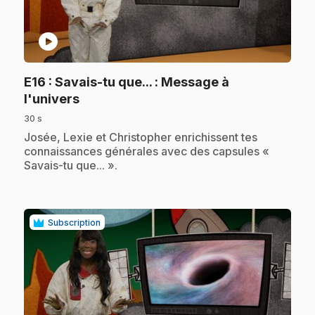
play_circle
E16
: Savais-tu que... : Message à
.
l'univers
30 s
.
Josée, Lexie et Christopher enrichissent tes
connaissances générales avec des capsules «
Savais-tu que... ».
Subscription