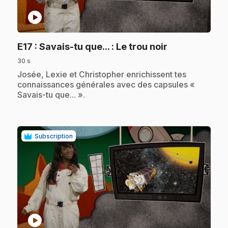
play_circle
.
E17
: Savais-tu que... : Le trou noir
30 s
.
Josée, Lexie et Christopher enrichissent tes
connaissances générales avec des capsules «
Savais-tu que... ».
Subscription
play_circle