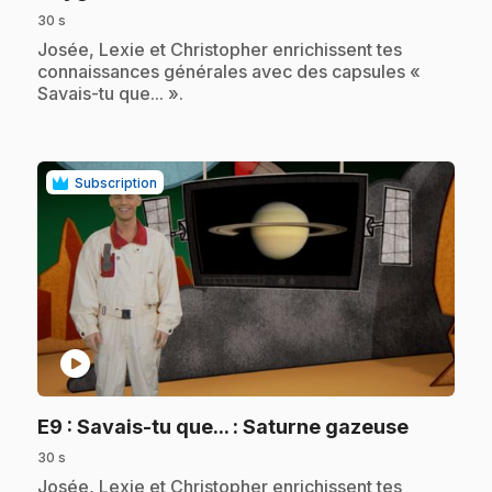
30 s
.
Josée, Lexie et Christopher enrichissent tes
connaissances générales avec des capsules «
Savais-tu que... ».
Subscription
play_circle
.
E9
: Savais-tu que... : Saturne gazeuse
30 s
.
Josée, Lexie et Christopher enrichissent tes