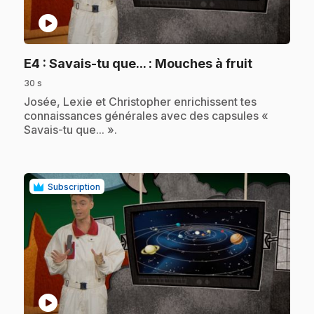
play_circle
.
E4
: Savais-tu que... : Mouches à fruit
30 s
.
Josée, Lexie et Christopher enrichissent tes
connaissances générales avec des capsules «
Savais-tu que... ».
Subscription
play_circle