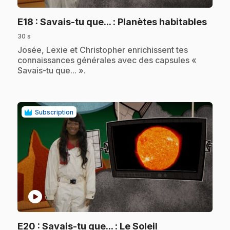
.
E18
: Savais-tu que... : Planètes habitables
30 s
.
Josée, Lexie et Christopher enrichissent tes
connaissances générales avec des capsules «
Savais-tu que... ».
Subscription
play_circle
.
E20
: Savais-tu que... : Le Soleil