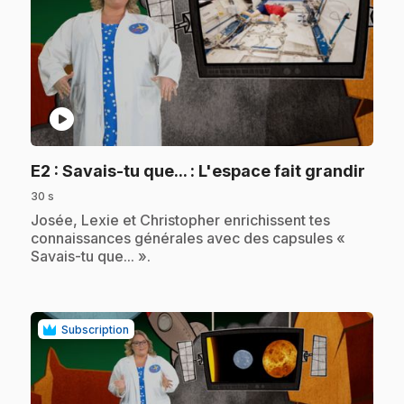
play_circle
.
E2
: Savais-tu que... : L'espace fait grandir
30 s
.
Josée, Lexie et Christopher enrichissent tes
connaissances générales avec des capsules «
Savais-tu que... ».
Subscription