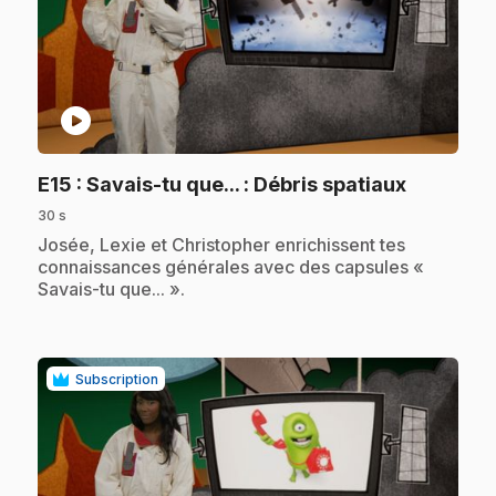
play_circle
.
E15
: Savais-tu que... : Débris spatiaux
30 s
.
Josée, Lexie et Christopher enrichissent tes
connaissances générales avec des capsules «
Savais-tu que... ».
Subscription