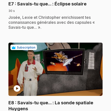
.
E7
: Savais-tu que... : Éclipse solaire
30 s
.
Josée, Lexie et Christopher enrichissent tes
connaissances générales avec des capsules «
Savais-tu que... ».
Subscription
play_circle
E8
: Savais-tu que... : La sonde spatiale
.
Huygens