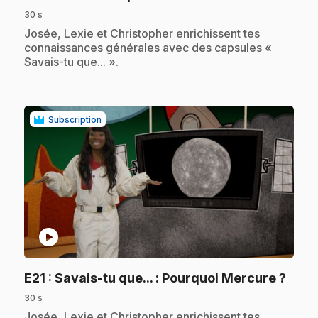
30 s
.
Josée, Lexie et Christopher enrichissent tes
connaissances générales avec des capsules «
Savais-tu que... ».
Subscription
play_circle
.
E21
: Savais-tu que... : Pourquoi Mercure ?
30 s
.
Josée, Lexie et Christopher enrichissent tes