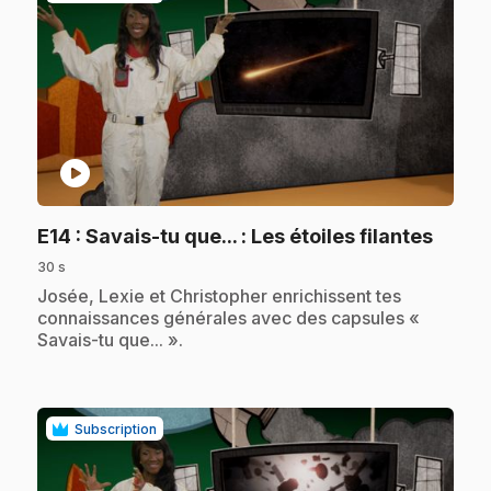
play_circle
.
E14
: Savais-tu que... : Les étoiles filantes
30 s
.
Josée, Lexie et Christopher enrichissent tes
connaissances générales avec des capsules «
Savais-tu que... ».
Subscription