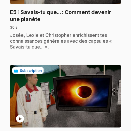
E5
: Savais-tu que... : Comment devenir
.
une planète
30 s
.
Josée, Lexie et Christopher enrichissent tes
connaissances générales avec des capsules «
Savais-tu que... ».
Subscription
play_circle