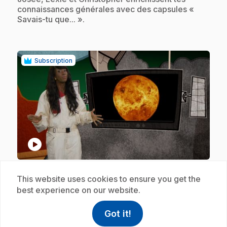
connaissances générales avec des capsules «
Savais-tu que... ».
Subscription
play_circle
.
E22
: Savais-tu que... : L'étoile du matin
This website uses cookies to ensure you get the
30 s
best experience on our website.
.
Josée, Lexie et Christopher enrichissent tes
connaissances générales avec des capsules «
Got it!
help
Help
Savais-tu que... ».
Access FAQ
,This link w