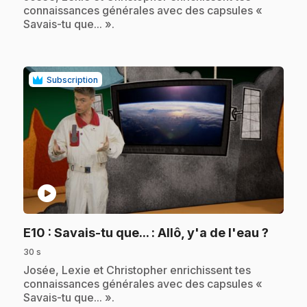
connaissances générales avec des capsules «
Savais-tu que... ».
Subscription
play_circle
.
E10
: Savais-tu que... : Allô, y'a de l'eau ?
30 s
.
Josée, Lexie et Christopher enrichissent tes
connaissances générales avec des capsules «
Savais-tu que... ».