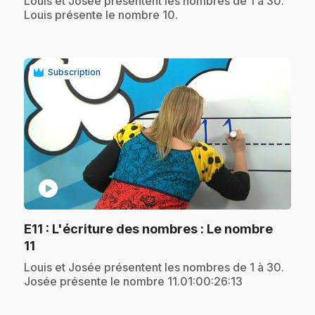
.
Louis et Josée présentent les nombres de 1 à 30.
Louis présente le nombre 10.
Subscription
play_circle
E11
: L'écriture des nombres : Le nombre
.
11
.
Louis et Josée présentent les nombres de 1 à 30.
Josée présente le nombre 11.01:00:26:13