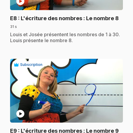
play_circle
.
E8
: L'écriture des nombres : Le nombre 8
31 s
.
Louis et Josée présentent les nombres de 1 à 30.
Louis présente le nombre 8.
Subscription
play_circle
.
E9
: L'écriture des nombres : Le nombre 9