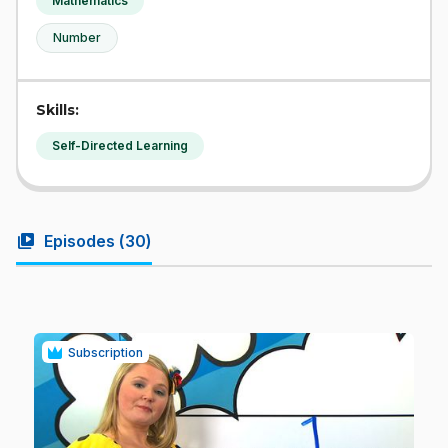
Mathematics
Number
Skills:
Self-Directed Learning
video_library
Episodes (
30
)
Subscription