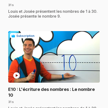
31 s
.
Louis et Josée présentent les nombres de 1 à 30.
Josée présente le nombre 9.
Subscription
play_circle
E10
: L'écriture des nombres : Le nombre
.
10
31 s