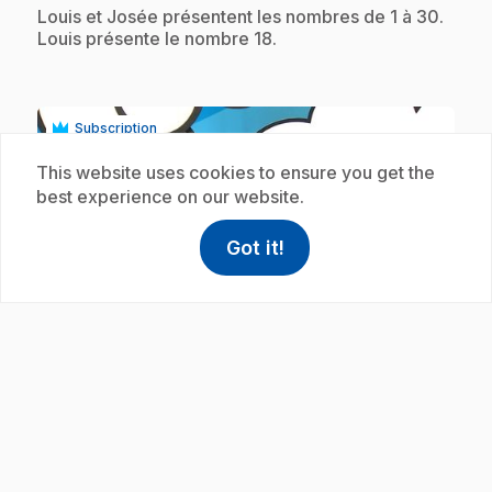
.
Louis et Josée présentent les nombres de 1 à 30.
Louis présente le nombre 18.
Subscription
This website uses cookies to ensure you get the
best experience on our website.
Got it!
help
Help
Access FAQ
,This link w
play_circle
E19
: L'écriture des nombres : Le nombre
.
19
.
Louis et Josée présentent les nombres de 1 à 30.
Josée présente le nombre 19.