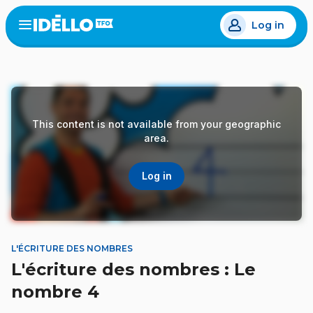
Skip
Log in
to
Open
the
main
menu
content
This content is not available from your geographic
area.
Log in
L'ÉCRITURE DES NOMBRES
L'écriture des nombres : Le
nombre 4