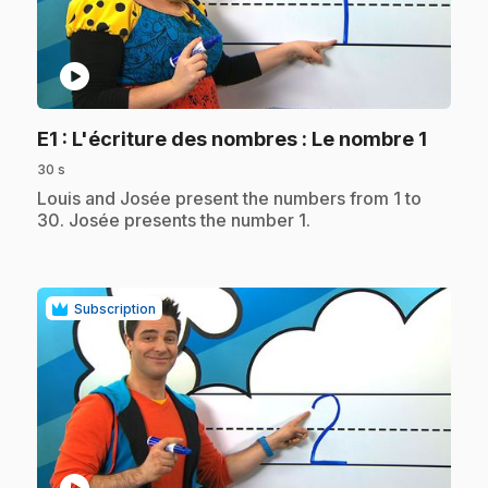
play_circle
.
E1
: L'écriture des nombres : Le nombre 1
30 s
.
Louis and Josée present the numbers from 1 to
30. Josée presents the number 1.
Subscription