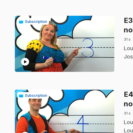
E
Subscription
no
31 s
.
Lou
Jos
play_circle
E
Subscription
no
31 s
.
Lou
Lou