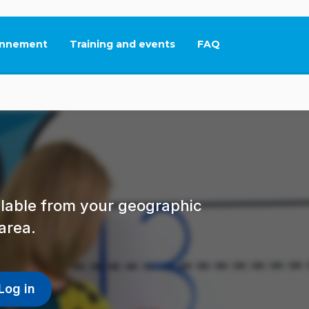
nnement
Training and events
FAQ
This link will open in
ailable from your geographic
area.
Log in