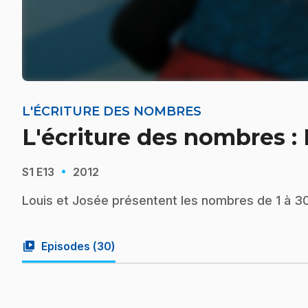
L'ÉCRITURE DES NOMBRES
L'écriture des nombres :
·
S1
E13
2012
Louis et Josée présentent les nombres de 1 à 3
video_library
Episodes (
30
)