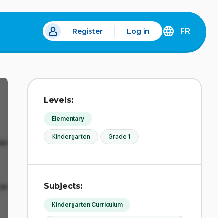
FR
Register
Log in
 a new tab.
DÉCOUVREZ
LA
VERSION
EN
FRANÇAIS
DU
Levels:
SITE
IDÉLLO.
Elementary
Kindergarten
Grade 1
Subjects:
Kindergarten Curriculum