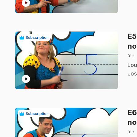
play_circle
E
Subscription
no
31 s
.
Lou
Jos
play_circle
E
Subscription
no
31 s