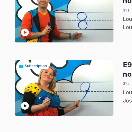
no
31 s
.
Lou
Lou
play_circle
E
Subscription
no
31 s
.
Lou
Jos
play_circle