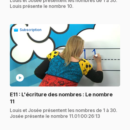
.
Louis et Josée présentent les nombres de 1 à 30.
Louis présente le nombre 10.
Subscription
play_circle
E11
: L'écriture des nombres : Le nombre
.
11
.
Louis et Josée présentent les nombres de 1 à 30.
Josée présente le nombre 11.01:00:26:13