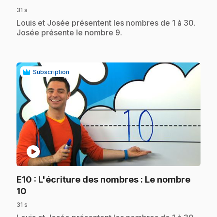
31 s
.
Louis et Josée présentent les nombres de 1 à 30.
Josée présente le nombre 9.
Subscription
play_circle
E10
: L'écriture des nombres : Le nombre
.
10
31 s