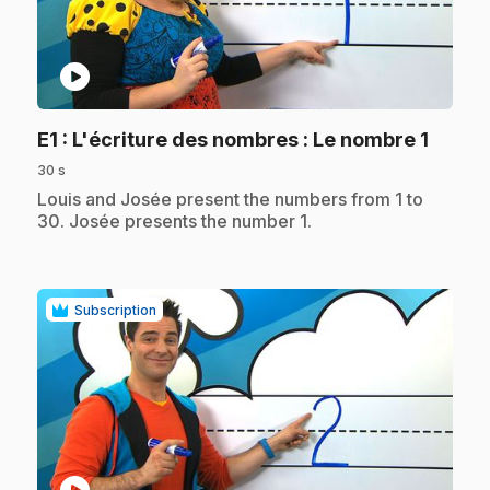
play_circle
.
E1
: L'écriture des nombres : Le nombre 1
30 s
.
Louis and Josée present the numbers from 1 to
30. Josée presents the number 1.
Subscription