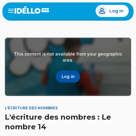
Skip
Log in
to
Open
the
main
menu
content
This content is not available from your geographic
area.
Log in
L'ÉCRITURE DES NOMBRES
L'écriture des nombres : Le
nombre 14