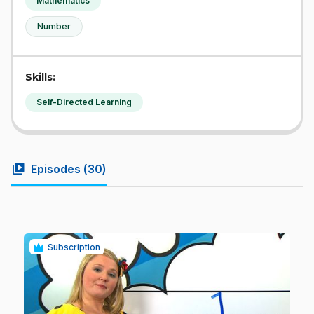
Mathematics
Number
Skills:
Self-Directed Learning
video_library
Episodes (
30
)
Subscription