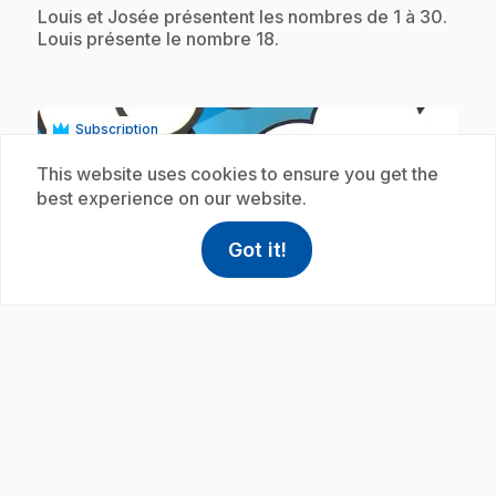
.
Louis et Josée présentent les nombres de 1 à 30.
Louis présente le nombre 18.
Subscription
This website uses cookies to ensure you get the
best experience on our website.
Got it!
help
Help
Access FAQ
,This link w
play_circle
E19
: L'écriture des nombres : Le nombre
.
19
.
Louis et Josée présentent les nombres de 1 à 30.
Josée présente le nombre 19.