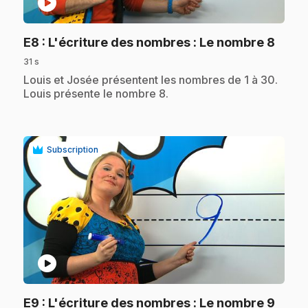
play_circle
.
E8
: L'écriture des nombres : Le nombre 8
31 s
.
Louis et Josée présentent les nombres de 1 à 30.
Louis présente le nombre 8.
Subscription
play_circle
.
E9
: L'écriture des nombres : Le nombre 9