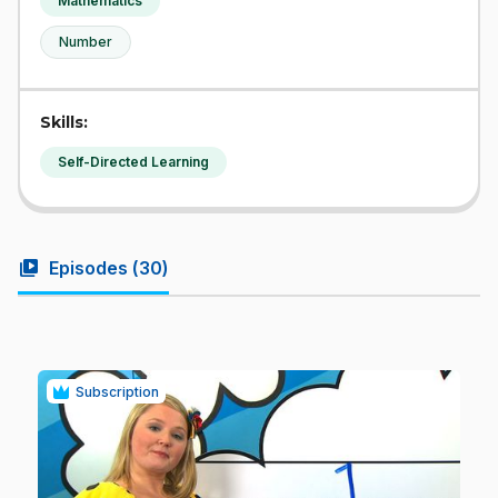
Mathematics
Number
Skills:
Self-Directed Learning
video_library
Episodes (
30
)
Subscription