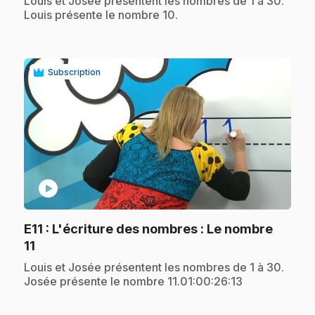
.
Louis et Josée présentent les nombres de 1 à 30.
Louis présente le nombre 10.
Subscription
play_circle
E11
: L'écriture des nombres : Le nombre
.
11
.
Louis et Josée présentent les nombres de 1 à 30.
Josée présente le nombre 11.01:00:26:13