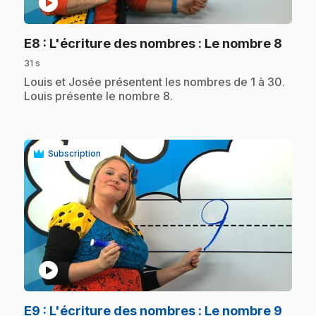
play_circle
.
E8
: L'écriture des nombres : Le nombre 8
31 s
.
Louis et Josée présentent les nombres de 1 à 30.
Louis présente le nombre 8.
Subscription
play_circle
.
E9
: L'écriture des nombres : Le nombre 9