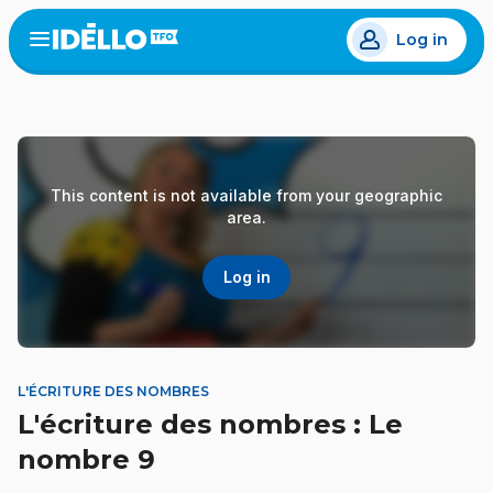
Skip
Log in
to
Open
the
main
menu
content
This content is not available from your geographic
area.
Log in
L'ÉCRITURE DES NOMBRES
L'écriture des nombres : Le
nombre 9