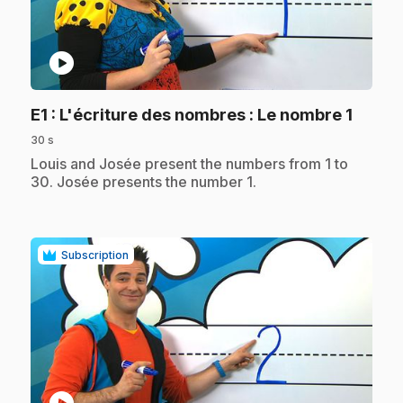
play_circle
.
E1
: L'écriture des nombres : Le nombre 1
30 s
.
Louis and Josée present the numbers from 1 to
30. Josée presents the number 1.
Subscription