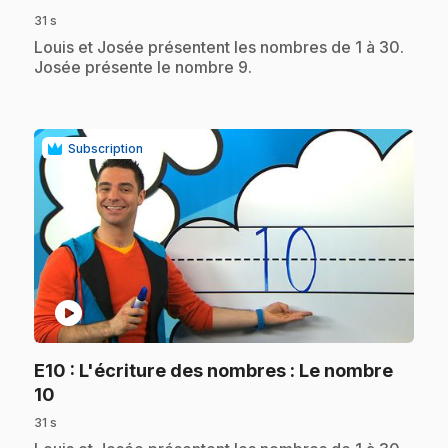
31 s
.
Louis et Josée présentent les nombres de 1 à 30.
Josée présente le nombre 9.
Subscription
play_circle
E10
: L'écriture des nombres : Le nombre
.
10
31 s