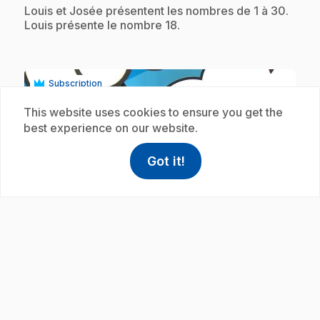
.
Louis et Josée présentent les nombres de 1 à 30.
Louis présente le nombre 18.
Subscription
This website uses cookies to ensure you get the
best experience on our website.
Got it!
help
Help
Access FAQ
,This link w
play_circle
E19
: L'écriture des nombres : Le nombre
.
19
.
Louis et Josée présentent les nombres de 1 à 30.
Josée présente le nombre 19.