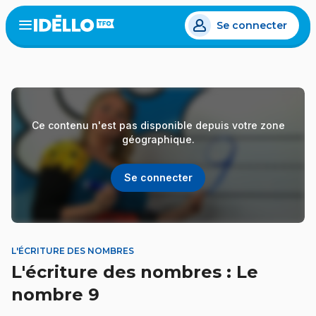
Aller
Se connecter
au
Open
the
contenu
menu
principal
Ce contenu n'est pas disponible depuis votre zone
géographique.
Se connecter
L'ÉCRITURE DES NOMBRES
L'écriture des nombres : Le
nombre 9