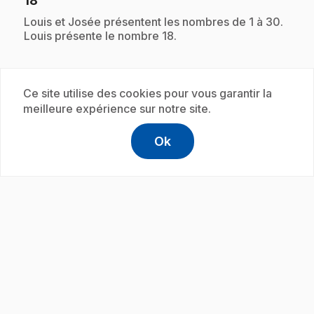
18
.
Louis et Josée présentent les nombres de 1 à 30.
Louis présente le nombre 18.
Ce site utilise des cookies pour vous garantir la
Abonnement
meilleure expérience sur notre site.
Ok
help
Aide
Accéder à l
,Ce lien s'
play_circle
E19
: L'écriture des nombres : Le nombre
.
19
.
Louis et Josée présentent les nombres de 1 à 30.
Josée présente le nombre 19.