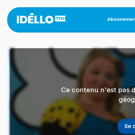
Aller
au
contenu
Abonnemen
principal
Ce contenu n'est pas d
géog
Se 