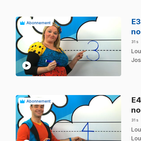
E
Abonnement
no
31 s
.
Lou
Jos
play_circle
E
Abonnement
no
31 s
.
Lou
Lou