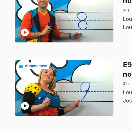
no
31 s
.
Lou
Lou
play_circle
E
Abonnement
no
31 s
.
Lou
Jos
play_circle