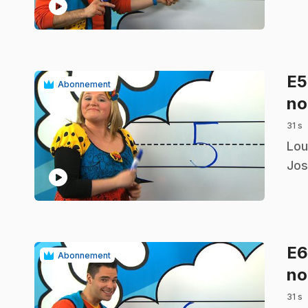
play_circle
E
Abonnement
no
31 s
.
Lou
Jos
play_circle
E
Abonnement
no
31 s