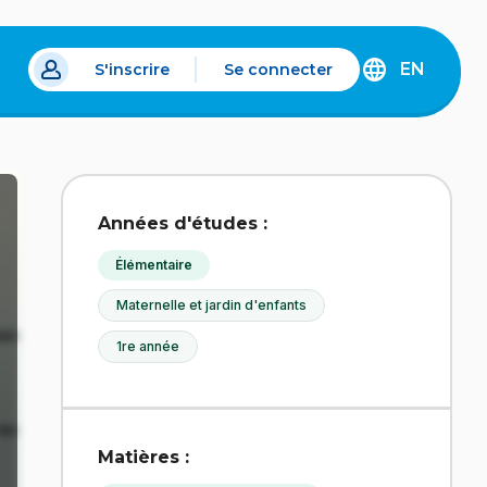
EN
S'inscrire
Se connecter
s un nouvel onglet.
DISCOVER
THE
ENGLISH
VERSION
OF
IDÉLLO.
Années d'études :
Élémentaire
Maternelle et jardin d'enfants
1re année
Matières :