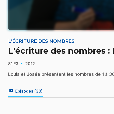
L'ÉCRITURE DES NOMBRES
L'écriture des nombres :
·
S1
E3
2012
Louis et Josée présentent les nombres de 1 à 3
video_library
Épisodes (
30
)